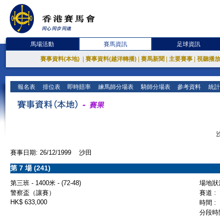
馬場活動
賽馬資訊
足球資訊
賽事資料(本地)
|
賽事資料(越洋轉播)
|
賽馬新聞
|
主要賽事
|
視聽播
報名表
排位表
即時賠率
練馬師分場表
騎師分場表
參考資料
統計
賽事日期: 26/12/1999 沙田
第 7 場 (241)
第三班 - 1400米 - (72-48)
場地狀況
警察盃（讓賽）
賽道 :
HK$ 633,000
時間 :
分段時間