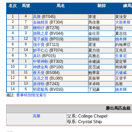
名次
馬號
馬名
騎師
練馬
1
4
高勝
(BT045)
韋達
黃汝安
2
7
金融精英
(BT304)
馬佳善
大衛希斯
3
10
聰明仔
(BT278)
薄奇能
許怡
4
3
挑戰之星
(BV044)
金仕芬
夏志信
5
12
電子威龍
(BP019)
曾錦銓
姚本輝
6
9
強中寶
(BT113)
霍達
約翰摩亞
7
14
妙手仁心
(BT074)
夏力信
王兆旦
8
5
真叻
(BP015)
高雅志
告東尼
9
1
中華神駒
(BT303)
余健誠
梁定華
10
2
神鑽金剛
(BP100)
昆霑誠
簡炳墀
11
11
夜天使
(BS084)
鮑華富
呂健威
12
8
花花之寶
(BL080)
莫振華
王登平
13
13
派得勁
(BT243)
宋卓時
岳敦
14
6
明星駿馬
(BV016)
丁冠豪
姚本輝
備註:
賽事特別情況索引
勝出馬匹血統
父系: College Chapel
高勝
母系: Crystal Ship