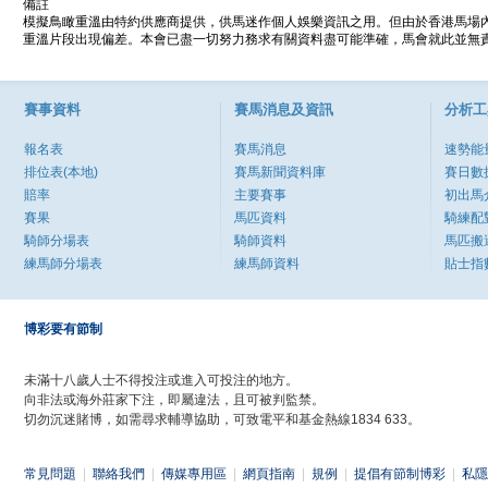
備註
模擬鳥瞰重溫由特約供應商提供，供馬迷作個人娛樂資訊之用。但由於香港馬場
重溫片段出現偏差。本會已盡一切努力務求有關資料盡可能準確，馬會就此並無責
賽事資料
賽馬消息及資訊
分析工
報名表
賽馬消息
速勢能
排位表(本地)
賽馬新聞資料庫
賽日數
賠率
主要賽事
初出馬
賽果
馬匹資料
騎練配
騎師分場表
騎師資料
馬匹搬
練馬師分場表
練馬師資料
貼士指
博彩要有節制
未滿十八歲人士不得投注或進入可投注的地方。
向非法或海外莊家下注，即屬違法，且可被判監禁。
切勿沉迷賭博，如需尋求輔導協助，可致電平和基金熱線1834 633。
常見問題
|
聯絡我們
|
傳媒專用區
|
網頁指南
|
規例
|
提倡有節制博彩
|
私隱