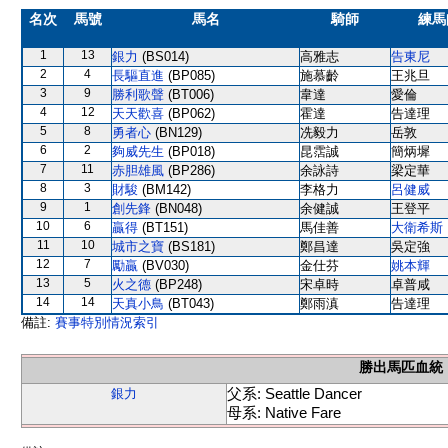
名次
馬號
馬名
騎師
練馬
1
13
銀力
(BS014)
高雅志
告東尼
2
4
長驅直進
(BP085)
施慕齡
王兆旦
3
9
勝利歌聲
(BT006)
韋達
愛倫
4
12
天天歡喜
(BP062)
霍達
告達理
5
8
勇者心
(BN129)
冼毅力
岳敦
6
2
夠威先生
(BP018)
昆霑誠
簡炳墀
7
11
赤胆雄風
(BP286)
余詠詩
梁定華
8
3
財駿
(BM142)
李格力
呂健威
9
1
創先鋒
(BN048)
余健誠
王登平
10
6
贏得
(BT151)
馬佳善
大衛希斯
11
10
城市之寶
(BS181)
鄭昌達
吳定強
12
7
勵贏
(BV030)
金仕芬
姚本輝
13
5
火之德
(BP248)
宋卓時
卓普咸
14
14
天真小鳥
(BT043)
鄭雨滇
告達理
備註:
賽事特別情況索引
勝出馬匹血統
父系: Seattle Dancer
銀力
母系: Native Fare