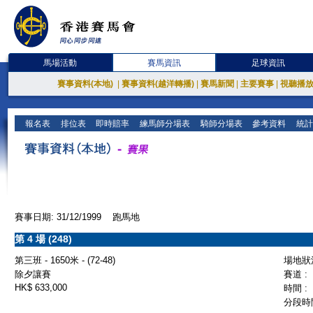
馬場活動
賽馬資訊
足球資訊
賽事資料(本地)
|
賽事資料(越洋轉播)
|
賽馬新聞
|
主要賽事
|
視聽播
報名表
排位表
即時賠率
練馬師分場表
騎師分場表
參考資料
統計
賽事日期: 31/12/1999 跑馬地
第 4 場 (248)
第三班 - 1650米 - (72-48)
場地狀況
除夕讓賽
賽道 :
HK$ 633,000
時間 :
分段時間