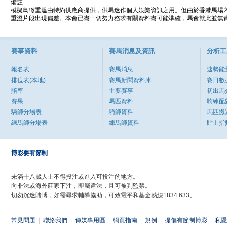
備註
模擬鳥瞰重溫由特約供應商提供，供馬迷作個人娛樂資訊之用。但由於香港馬場
重溫片段出現偏差。本會已盡一切努力務求有關資料盡可能準確，馬會就此並無責
賽事資料
賽馬消息及資訊
分析工
報名表
賽馬消息
速勢能
排位表(本地)
賽馬新聞資料庫
賽日數
賠率
主要賽事
初出馬
賽果
馬匹資料
騎練配
騎師分場表
騎師資料
馬匹搬
練馬師分場表
練馬師資料
貼士指
博彩要有節制
未滿十八歲人士不得投注或進入可投注的地方。
向非法或海外莊家下注，即屬違法，且可被判監禁。
切勿沉迷賭博，如需尋求輔導協助，可致電平和基金熱線1834 633。
常見問題
|
聯絡我們
|
傳媒專用區
|
網頁指南
|
規例
|
提倡有節制博彩
|
私隱