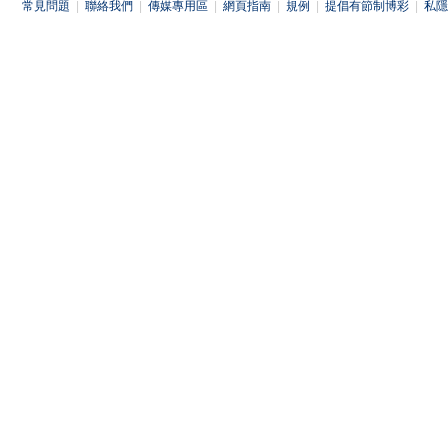
常見問題
|
聯絡我們
|
傳媒專用區
|
網頁指南
|
規例
|
提倡有節制博彩
|
私隱