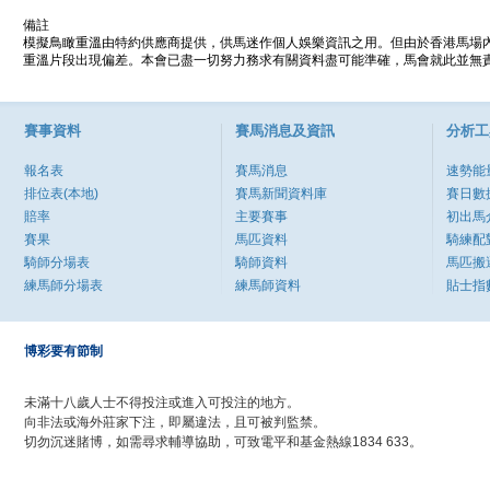
備註
模擬鳥瞰重溫由特約供應商提供，供馬迷作個人娛樂資訊之用。但由於香港馬場
重溫片段出現偏差。本會已盡一切努力務求有關資料盡可能準確，馬會就此並無責
賽事資料
賽馬消息及資訊
分析工
報名表
賽馬消息
速勢能
排位表(本地)
賽馬新聞資料庫
賽日數
賠率
主要賽事
初出馬
賽果
馬匹資料
騎練配
騎師分場表
騎師資料
馬匹搬
練馬師分場表
練馬師資料
貼士指
博彩要有節制
未滿十八歲人士不得投注或進入可投注的地方。
向非法或海外莊家下注，即屬違法，且可被判監禁。
切勿沉迷賭博，如需尋求輔導協助，可致電平和基金熱線1834 633。