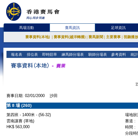
馬場活動
賽馬資訊
足球資訊
賽事資料(本地)
|
賽事資料(越洋轉播)
|
賽馬新聞
|
主要賽事
|
視聽播
報名表
排位表
即時賠率
練馬師分場表
騎師分場表
參考資料
統計
賽事日期: 02/01/2000 沙田
第 8 場 (260)
第四班 - 1400米 - (56-32)
場地狀況
雲南讓賽 (草地)
賽道 :
HK$ 563,000
時間 :
分段時間