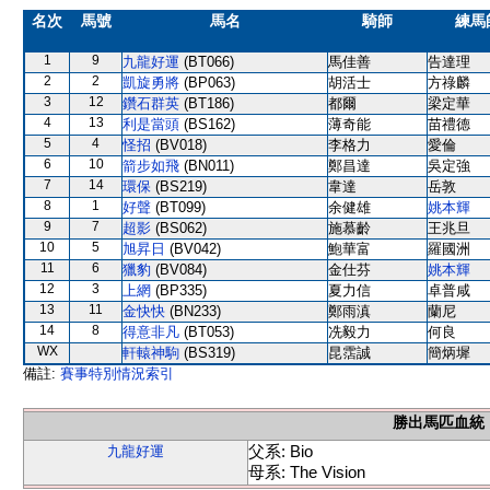
名次
馬號
馬名
騎師
練馬
1
9
九龍好運
(BT066)
馬佳善
告達理
2
2
凱旋勇將
(BP063)
胡活士
方祿麟
3
12
鑽石群英
(BT186)
都爾
梁定華
4
13
利是當頭
(BS162)
薄奇能
苗禮德
5
4
怪招
(BV018)
李格力
愛倫
6
10
箭步如飛
(BN011)
鄭昌達
吳定強
7
14
環保
(BS219)
韋達
岳敦
8
1
好聲
(BT099)
余健雄
姚本輝
9
7
超影
(BS062)
施慕齡
王兆旦
10
5
旭昇日
(BV042)
鮑華富
羅國洲
11
6
獵豹
(BV084)
金仕芬
姚本輝
12
3
上網
(BP335)
夏力信
卓普咸
13
11
金快快
(BN233)
鄭雨滇
蘭尼
14
8
得意非凡
(BT053)
冼毅力
何良
WX
軒轅神駒
(BS319)
昆霑誠
簡炳墀
備註:
賽事特別情況索引
勝出馬匹血統
父系: Bio
九龍好運
母系: The Vision