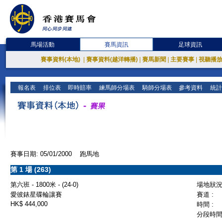
馬場活動
賽馬資訊
足球資訊
賽事資料(本地)
|
賽事資料(越洋轉播)
|
賽馬新聞
|
主要賽事
|
視聽播
報名表
排位表
即時賠率
練馬師分場表
騎師分場表
參考資料
統計
賽事日期: 05/01/2000 跑馬地
第 1 場 (263)
第六班 - 1800米 - (24-0)
場地狀況 
愛彼錶星碟輪讓賽
賽道 :
HK$ 444,000
時間 :
分段時間 