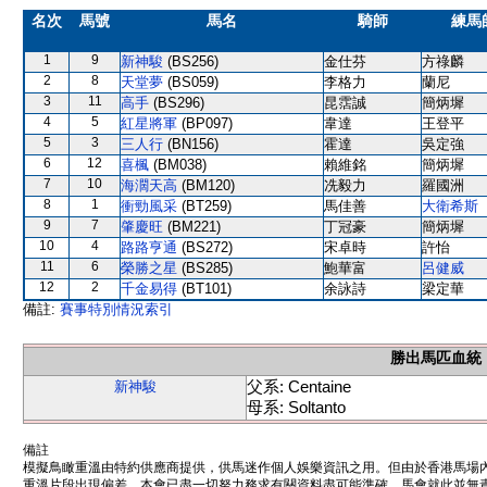
名次
馬號
馬名
騎師
練馬
1
9
新神駿
(BS256)
金仕芬
方祿麟
2
8
天堂夢
(BS059)
李格力
蘭尼
3
11
高手
(BS296)
昆霑誠
簡炳墀
4
5
紅星將軍
(BP097)
韋達
王登平
5
3
三人行
(BN156)
霍達
吳定強
6
12
喜楓
(BM038)
賴維銘
簡炳墀
7
10
海濶天高
(BM120)
冼毅力
羅國洲
8
1
衝勁風采
(BT259)
馬佳善
大衛希斯
9
7
肇慶旺
(BM221)
丁冠豪
簡炳墀
10
4
路路亨通
(BS272)
宋卓時
許怡
11
6
榮勝之星
(BS285)
鮑華富
呂健威
12
2
千金易得
(BT101)
余詠詩
梁定華
備註:
賽事特別情況索引
勝出馬匹血統
父系: Centaine
新神駿
母系: Soltanto
備註
模擬鳥瞰重溫由特約供應商提供，供馬迷作個人娛樂資訊之用。但由於香港馬場
重溫片段出現偏差。本會已盡一切努力務求有關資料盡可能準確，馬會就此並無責