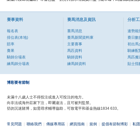
賽事資料
賽馬消息及資訊
分析工
報名表
賽馬消息
速勢能
排位表(本地)
賽馬新聞資料庫
賽日數
賠率
主要賽事
初出馬
賽果
馬匹資料
騎練配
騎師分場表
騎師資料
馬匹搬
練馬師分場表
練馬師資料
貼士指
博彩要有節制
未滿十八歲人士不得投注或進入可投注的地方。
向非法或海外莊家下注，即屬違法，且可被判監禁。
切勿沉迷賭博，如需尋求輔導協助，可致電平和基金熱線1834 633。
常見問題
|
聯絡我們
|
傳媒專用區
|
網頁指南
|
規例
|
提倡有節制博彩
|
私隱