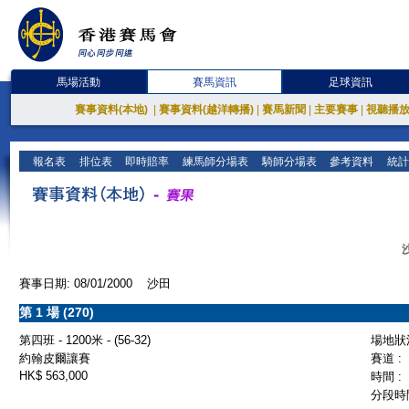
馬場活動
賽馬資訊
足球資訊
賽事資料(本地)
|
賽事資料(越洋轉播)
|
賽馬新聞
|
主要賽事
|
視聽播
報名表
排位表
即時賠率
練馬師分場表
騎師分場表
參考資料
統計
賽事日期: 08/01/2000 沙田
第 1 場 (270)
第四班 - 1200米 - (56-32)
場地狀況
約翰皮爾讓賽
賽道 :
HK$ 563,000
時間 :
分段時間