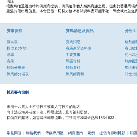
備註
模擬鳥瞰重溫由特約供應商提供，供馬迷作個人娛樂資訊之用。但由於香港馬場
重溫片段出現偏差。本會已盡一切努力務求有關資料盡可能準確，馬會就此並無責
賽事資料
賽馬消息及資訊
分析工
報名表
賽馬消息
速勢能
排位表(本地)
賽馬新聞資料庫
賽日數
賠率
主要賽事
初出馬
賽果
馬匹資料
騎練配
騎師分場表
騎師資料
馬匹搬
練馬師分場表
練馬師資料
貼士指
博彩要有節制
未滿十八歲人士不得投注或進入可投注的地方。
向非法或海外莊家下注，即屬違法，且可被判監禁。
切勿沉迷賭博，如需尋求輔導協助，可致電平和基金熱線1834 633。
常見問題
|
聯絡我們
|
傳媒專用區
|
網頁指南
|
規例
|
提倡有節制博彩
|
私隱