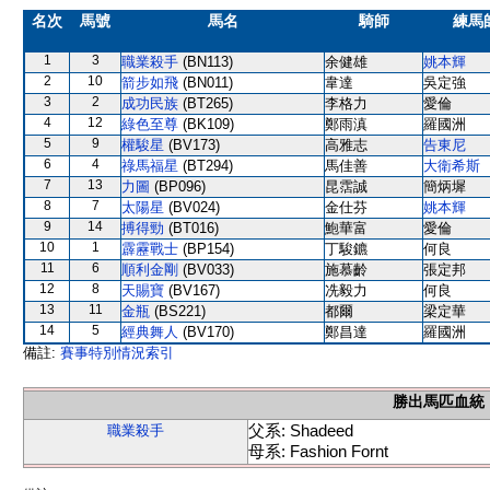
名次
馬號
馬名
騎師
練馬
1
3
職業殺手
(BN113)
余健雄
姚本輝
2
10
箭步如飛
(BN011)
韋達
吳定強
3
2
成功民族
(BT265)
李格力
愛倫
4
12
綠色至尊
(BK109)
鄭雨滇
羅國洲
5
9
權駿星
(BV173)
高雅志
告東尼
6
4
祿馬福星
(BT294)
馬佳善
大衛希斯
7
13
力圖
(BP096)
昆霑誠
簡炳墀
8
7
太陽星
(BV024)
金仕芬
姚本輝
9
14
搏得勁
(BT016)
鮑華富
愛倫
10
1
霹靂戰士
(BP154)
丁駿鑣
何良
11
6
順利金剛
(BV033)
施慕齡
張定邦
12
8
天賜寶
(BV167)
冼毅力
何良
13
11
金瓶
(BS221)
都爾
梁定華
14
5
經典舞人
(BV170)
鄭昌達
羅國洲
備註:
賽事特別情況索引
勝出馬匹血統
父系: Shadeed
職業殺手
母系: Fashion Fornt