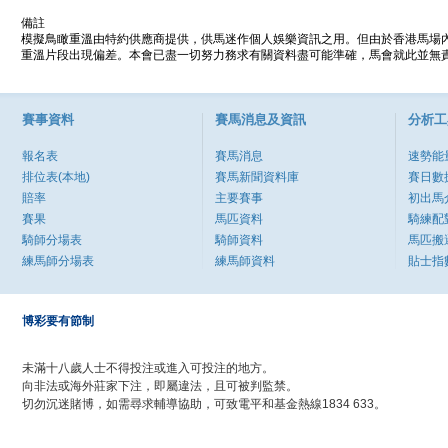
備註
模擬鳥瞰重溫由特約供應商提供，供馬迷作個人娛樂資訊之用。但由於香港馬場
重溫片段出現偏差。本會已盡一切努力務求有關資料盡可能準確，馬會就此並無責
賽事資料
賽馬消息及資訊
分析工
報名表
賽馬消息
速勢能
排位表(本地)
賽馬新聞資料庫
賽日數
賠率
主要賽事
初出馬
賽果
馬匹資料
騎練配
騎師分場表
騎師資料
馬匹搬
練馬師分場表
練馬師資料
貼士指
博彩要有節制
未滿十八歲人士不得投注或進入可投注的地方。
向非法或海外莊家下注，即屬違法，且可被判監禁。
切勿沉迷賭博，如需尋求輔導協助，可致電平和基金熱線1834 633。