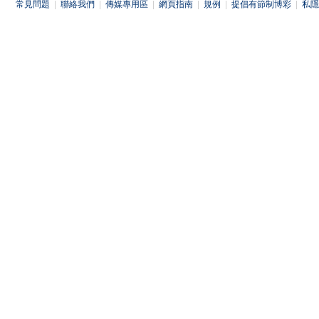
常見問題
|
聯絡我們
|
傳媒專用區
|
網頁指南
|
規例
|
提倡有節制博彩
|
私隱