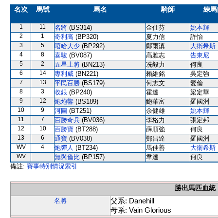
名次
馬號
馬名
騎師
練馬
1
11
名將
(BS314)
金仕芬
姚本輝
2
1
奇利高
(BP320)
夏力信
許怡
3
5
嘻哈大少
(BP292)
鄭雨滇
大衛希斯
4
8
喜駿
(BV087)
高雅志
告東尼
5
2
五星上將
(BN213)
冼毅力
何良
6
14
專利威
(BN221)
賴維銘
吳定強
7
13
平民百勝
(BS179)
何志文
愛倫
8
3
收銀
(BP240)
霍達
梁定華
9
12
炮炮響
(BS189)
鮑華富
羅國洲
10
9
河圖
(BT251)
余健雄
姚本輝
11
7
百勝奇兵
(BV036)
李格力
張定邦
12
10
百勝寶
(BT288)
薛順強
何良
13
6
通寶
(BV038)
鄭昌達
羅國洲
WV
4
炮彈人
(BT234)
馬佳善
大衛希斯
WV
無與倫比
(BP157)
韋達
何良
備註:
賽事特別情況索引
勝出馬匹血統
父系: Danehill
名將
母系: Vain Glorious