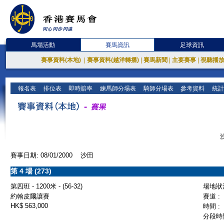
馬場活動
賽馬資訊
足球資訊
賽事資料(本地)
|
賽事資料(越洋轉播)
|
賽馬新聞
|
主要賽事
|
視聽播
報名表
排位表
即時賠率
練馬師分場表
騎師分場表
參考資料
統計
賽事日期: 08/01/2000 沙田
第 4 場 (273)
第四班 - 1200米 - (56-32)
場地狀況
約翰皮爾讓賽
賽道 :
HK$ 563,000
時間 :
分段時間