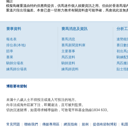
備註
模擬鳥瞰重溫由特約供應商提供，供馬迷作個人娛樂資訊之用。但由於香港馬場
重溫片段出現偏差。本會已盡一切努力務求有關資料盡可能準確，馬會就此並無責
賽事資料
賽馬消息及資訊
分析工
報名表
賽馬消息
速勢能
排位表(本地)
賽馬新聞資料庫
賽日數
賠率
主要賽事
初出馬
賽果
馬匹資料
騎練配
騎師分場表
騎師資料
馬匹搬
練馬師分場表
練馬師資料
貼士指
博彩要有節制
未滿十八歲人士不得投注或進入可投注的地方。
向非法或海外莊家下注，即屬違法，且可被判監禁。
切勿沉迷賭博，如需尋求輔導協助，可致電平和基金熱線1834 633。
常見問題
|
聯絡我們
|
傳媒專用區
|
網頁指南
|
規例
|
提倡有節制博彩
|
私隱