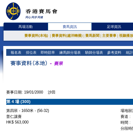
馬場活動
賽馬資訊
足球資訊
賽事資料(本地)
|
賽事資料(越洋轉播)
|
賽馬新聞
|
主要賽事
|
視聽播
報名表
排位表
即時賠率
練馬師分場表
騎師分場表
參考資料
統計
賽事日期: 19/01/2000 沙田
第 4 場 (300)
第四班 - 1650米 - (56-32)
場地狀況
普仁讓賽
賽道 :
HK$ 563,000
時間 :
分段時間