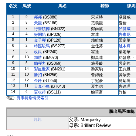
名次
馬號
馬名
騎師
練馬
1
9
邦邦
(BS080)
宋卓時
卓普咸
2
8
天龍
(BS186)
范義龍
愛倫
3
7
行善積德
(BN022)
鄭雨滇
呂健威
4
4
好開始
(BP026)
韋達
告東尼
5
1
金子彈
(BP120)
賴維銘
梁定華
6
2
特區駿馬
(BS277)
金仕芬
姚本輝
7
3
收銀
(BP240)
霍達
梁定華
8
13
加勝
(BM070)
鄭昌達
約翰摩亞
9
5
勁彈力
(BS069)
施慕齡
吳定強
10
14
彩虹世家
(BN201)
黎家駒
王兆旦
11
10
勝招
(BN256)
曾錦銓
黃汝安
12
12
金鈴
(BT256)
丁冠豪
簡炳墀
13
11
天真小鳥
(BT043)
夏力信
告達理
14
6
更收得
(BS111)
鮑華富
許怡
備註:
賽事特別情況索引
勝出馬匹血統
父系: Marquetry
邦邦
母系: Brilliant Review