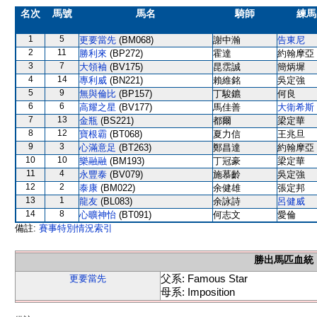
名次
馬號
馬名
騎師
練馬
1
5
更要當先
(BM068)
謝中瀚
告東尼
2
11
勝利來
(BP272)
霍達
約翰摩亞
3
7
大領袖
(BV175)
昆霑誠
簡炳墀
4
14
專利威
(BN221)
賴維銘
吳定強
5
9
無與倫比
(BP157)
丁駿鑣
何良
6
6
高耀之星
(BV177)
馬佳善
大衛希斯
7
13
金瓶
(BS221)
都爾
梁定華
8
12
寶根霸
(BT068)
夏力信
王兆旦
9
3
心滿意足
(BT263)
鄭昌達
約翰摩亞
10
10
樂融融
(BM193)
丁冠豪
梁定華
11
4
永豐泰
(BV079)
施慕齡
吳定強
12
2
泰康
(BM022)
余健雄
張定邦
13
1
龍友
(BL083)
余詠詩
呂健威
14
8
心曠神怡
(BT091)
何志文
愛倫
備註:
賽事特別情況索引
勝出馬匹血統
父系: Famous Star
更要當先
母系: Imposition