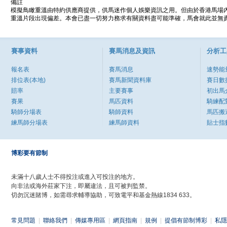
備註
模擬鳥瞰重溫由特約供應商提供，供馬迷作個人娛樂資訊之用。但由於香港馬場
重溫片段出現偏差。本會已盡一切努力務求有關資料盡可能準確，馬會就此並無責
賽事資料
賽馬消息及資訊
分析工
報名表
賽馬消息
速勢能
排位表(本地)
賽馬新聞資料庫
賽日數
賠率
主要賽事
初出馬
賽果
馬匹資料
騎練配
騎師分場表
騎師資料
馬匹搬
練馬師分場表
練馬師資料
貼士指
博彩要有節制
未滿十八歲人士不得投注或進入可投注的地方。
向非法或海外莊家下注，即屬違法，且可被判監禁。
切勿沉迷賭博，如需尋求輔導協助，可致電平和基金熱線1834 633。
常見問題
|
聯絡我們
|
傳媒專用區
|
網頁指南
|
規例
|
提倡有節制博彩
|
私隱