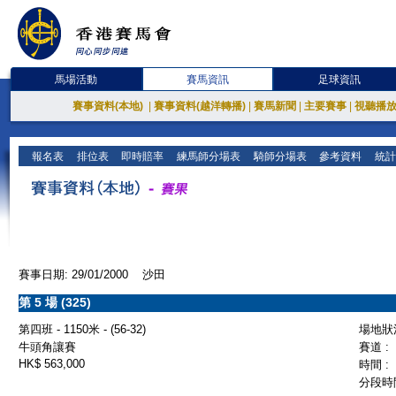
馬場活動
賽馬資訊
足球資訊
賽事資料(本地)
|
賽事資料(越洋轉播)
|
賽馬新聞
|
主要賽事
|
視聽播
報名表
排位表
即時賠率
練馬師分場表
騎師分場表
參考資料
統計
賽事日期: 29/01/2000 沙田
第 5 場 (325)
第四班 - 1150米 - (56-32)
場地狀況
牛頭角讓賽
賽道 :
HK$ 563,000
時間 :
分段時間