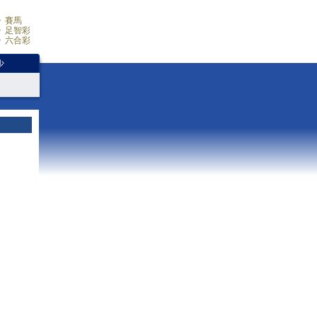
賽馬
足智彩
六合彩
少