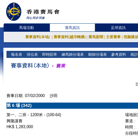
馬場活動
賽馬資訊
足球資訊
賽事資料(本地)
|
賽事資料(越洋轉播)
|
賽馬新聞
|
主要賽事
|
視聽播
報名表
排位表
即時賠率
練馬師分場表
騎師分場表
參考資料
統計
賽事日期: 07/02/2000 沙田
第 6 場 (342)
第一、二班 - 1200米 - (100-64)
場地狀況
興隆讓賽
賽道 :
HK$ 1,283,000
時間 :
分段時間