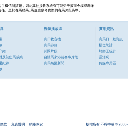
內手機信號頻繁，因此其他接收系統有可能受干擾而令模擬鳥瞰
任。至於賽馬結果, 馬迷應參考實際的賽馬片段為準。
具
視聽播放區
實用資訊
量
賽日收音機
賽馬日一般資訊
據
賽馬節目
檔位統計
介紹
試閘片段
騎師王統計
對及初岀馬成績
自購馬來港前賽事片段
靈活玩
遷紀錄
賽馬娛樂新聞
傳媒專用區
數
條款
|
免責聲明
|
網絡保安
版權所有 不得轉載 © 2000