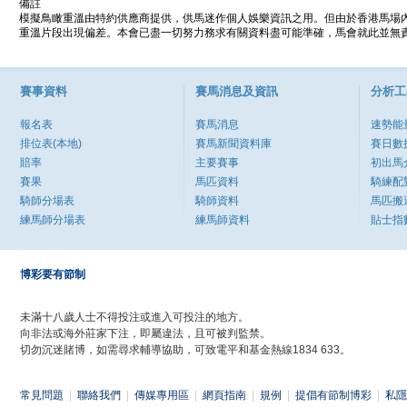
備註
模擬鳥瞰重溫由特約供應商提供，供馬迷作個人娛樂資訊之用。但由於香港馬場
重溫片段出現偏差。本會已盡一切努力務求有關資料盡可能準確，馬會就此並無責
賽事資料
賽馬消息及資訊
分析工
報名表
賽馬消息
速勢能
排位表(本地)
賽馬新聞資料庫
賽日數
賠率
主要賽事
初出馬
賽果
馬匹資料
騎練配
騎師分場表
騎師資料
馬匹搬
練馬師分場表
練馬師資料
貼士指
博彩要有節制
未滿十八歲人士不得投注或進入可投注的地方。
向非法或海外莊家下注，即屬違法，且可被判監禁。
切勿沉迷賭博，如需尋求輔導協助，可致電平和基金熱線1834 633。
常見問題
|
聯絡我們
|
傳媒專用區
|
網頁指南
|
規例
|
提倡有節制博彩
|
私隱