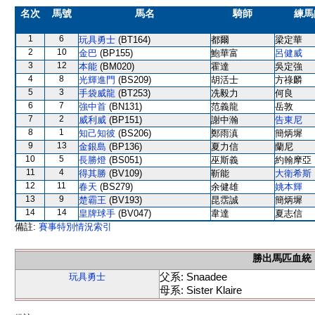
名次
馬號
馬名
騎師
練馬
1
6
玩具勇士
(BT164)
都爾
梁定華
2
10
金巴
(BP155)
鮑華富
呂健威
3
12
本能
(BM020)
霍達
吳定強
4
8
光輝進門
(BS209)
胡活士
方祿麟
5
3
手袋威龍
(BT253)
冼毅力
何良
6
7
強中首
(BN131)
范義龍
岳敦
7
2
威利威
(BP151)
謝中瀚
告東尼
8
1
知己知彼
(BS206)
鄭雨滇
簡炳墀
9
13
金銀島
(BP136)
夏力信
蘭尼
10
5
長勝燈
(BS051)
巫斯義
約翰摩亞
11
4
得其勝
(BV109)
靳能
大衛希斯
12
11
春天
(BS279)
余健雄
姚本輝
13
9
楚霸王
(BV193)
昆霑誠
簡炳墀
14
14
皇牌球手
(BV047)
韋達
夏志信
備註:
賽事特別情況索引
勝出馬匹血統
父系: Snaadee
玩具勇士
母系: Sister Klaire