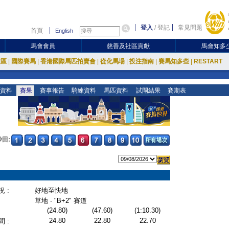
登入
/
登記
常見問題
首頁
English
馬會會員
慈善及社區貢獻
馬會知多
放區
|
國際賽馬
|
香港國際馬匹拍賣會
|
從化馬場
|
投注指南
|
賽馬知多些
|
RESTART
資料
賽果
賽事報告
騎練資料
馬匹資料
試閘結果
賽期表
沙田:
 :
好地至快地
草地 - "B+2" 賽道
(24.80)
(47.60)
(1:10.30)
24.80
22.80
22.70
 :