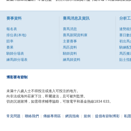
賽事資料
賽馬消息及資訊
分析工
報名表
賽馬消息
速勢能
排位表(本地)
賽馬新聞資料庫
賽日數
賠率
主要賽事
初出馬
賽果
馬匹資料
騎練配
騎師分場表
騎師資料
馬匹搬
練馬師分場表
練馬師資料
貼士指
博彩要有節制
未滿十八歲人士不得投注或進入可投注的地方。
向非法或海外莊家下注，即屬違法，且可被判監禁。
切勿沉迷賭博，如需尋求輔導協助，可致電平和基金熱線1834 633。
常見問題
|
聯絡我們
|
傳媒專用區
|
網頁指南
|
規例
|
提倡有節制博彩
|
私隱