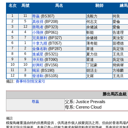
名次
馬號
馬名
騎師
練馬
1
11
尊贏
(BS307)
冼毅力
何良
2
5
真收得
(BP208)
何志文
愛倫
3
12
善戰者
(BP323)
余健誠
愛倫
4
4
小飛俠
(BP061)
靳能
告達理
5
7
完美勝利
(BP327)
余健雄
黃汝安
6
1
十拿九穩
(BT057)
薄奇能
苗禮德
7
2
金像名駒
(BP287)
韋達
吳定強
8
6
進威星
(BS321)
夏力信
王兆旦
9
9
沖天勁
(BT090)
霍達
吳定強
10
10
好興旺
(BV156)
丁冠豪
簡炳墀
11
3
喝采
(BS190)
胡活士
方祿麟
12
8
發達駒
(BS105)
文羅
王兆旦
備註:
賽事特別情況索引
勝出馬匹血統
父系: Justice Prevails
尊贏
母系: Cereno Cloud
備註
模擬鳥瞰重溫由特約供應商提供，供馬迷作個人娛樂資訊之用。但由於香港馬場
重溫片段出現偏差。本會已盡一切努力務求有關資料盡可能準確，馬會就此並無責