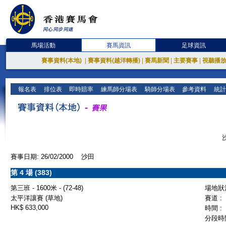
馬場活動
賽馬資訊
足球資訊
賽事資料(本地)
|
賽事資料(越洋轉播)
|
賽馬新聞
|
主要賽事
|
視聽播
報名表
排位表
即時賠率
練馬師分場表
騎師分場表
參考資料
統計
賽事日期: 26/02/2000 沙田
第 4 場 (383)
第三班 - 1600米 - (72-48)
場地狀況
太平洋讓賽 (草地)
賽道 :
HK$ 633,000
時間 :
分段時間