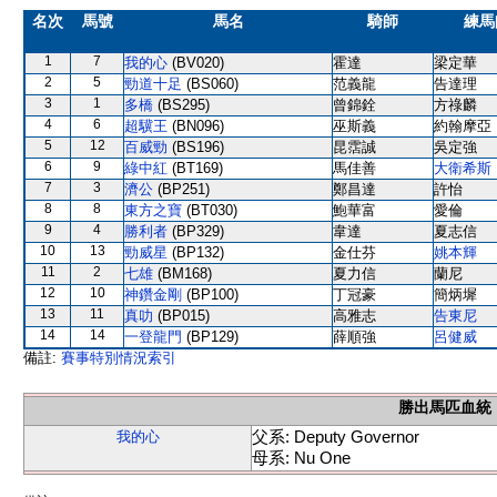
名次
馬號
馬名
騎師
練馬
1
7
我的心
(BV020)
霍達
梁定華
2
5
勁道十足
(BS060)
范義龍
告達理
3
1
多橋
(BS295)
曾錦銓
方祿麟
4
6
超驥王
(BN096)
巫斯義
約翰摩亞
5
12
百威勁
(BS196)
昆霑誠
吳定強
6
9
綠中紅
(BT169)
馬佳善
大衛希斯
7
3
濟公
(BP251)
鄭昌達
許怡
8
8
東方之寶
(BT030)
鮑華富
愛倫
9
4
勝利者
(BP329)
韋達
夏志信
10
13
勁威星
(BP132)
金仕芬
姚本輝
11
2
七雄
(BM168)
夏力信
蘭尼
12
10
神鑽金剛
(BP100)
丁冠豪
簡炳墀
13
11
真叻
(BP015)
高雅志
告東尼
14
14
一登龍門
(BP129)
薛順強
呂健威
備註:
賽事特別情況索引
勝出馬匹血統
父系: Deputy Governor
我的心
母系: Nu One