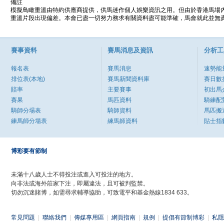
備註
模擬鳥瞰重溫由特約供應商提供，供馬迷作個人娛樂資訊之用。但由於香港馬場
重溫片段出現偏差。本會已盡一切努力務求有關資料盡可能準確，馬會就此並無責
賽事資料
賽馬消息及資訊
分析工
報名表
賽馬消息
速勢能
排位表(本地)
賽馬新聞資料庫
賽日數
賠率
主要賽事
初出馬
賽果
馬匹資料
騎練配
騎師分場表
騎師資料
馬匹搬
練馬師分場表
練馬師資料
貼士指
博彩要有節制
未滿十八歲人士不得投注或進入可投注的地方。
向非法或海外莊家下注，即屬違法，且可被判監禁。
切勿沉迷賭博，如需尋求輔導協助，可致電平和基金熱線1834 633。
常見問題
|
聯絡我們
|
傳媒專用區
|
網頁指南
|
規例
|
提倡有節制博彩
|
私隱