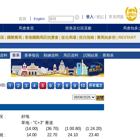
登入
/
登記
常見問題
首頁
English
馬會會員
慈善及社區貢獻
馬會知多
放區
|
國際賽馬
|
香港國際馬匹拍賣會
|
從化馬場
|
投注指南
|
賽馬知多些
|
RESTART
資料
賽果
賽事報告
騎練資料
馬匹資料
試閘結果
賽期表
沙田:
 :
好地
草地 - "C+3" 賽道
(14.00)
(36.70)
(1:00.80)
(1:24.20)
14.00
22.70
24.10
23.40
 :