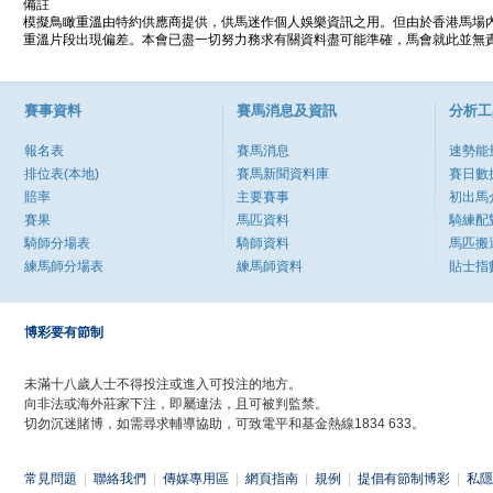
備註
模擬鳥瞰重溫由特約供應商提供，供馬迷作個人娛樂資訊之用。但由於香港馬場
重溫片段出現偏差。本會已盡一切努力務求有關資料盡可能準確，馬會就此並無責
賽事資料
賽馬消息及資訊
分析工
報名表
賽馬消息
速勢能
排位表(本地)
賽馬新聞資料庫
賽日數
賠率
主要賽事
初出馬
賽果
馬匹資料
騎練配
騎師分場表
騎師資料
馬匹搬
練馬師分場表
練馬師資料
貼士指
博彩要有節制
未滿十八歲人士不得投注或進入可投注的地方。
向非法或海外莊家下注，即屬違法，且可被判監禁。
切勿沉迷賭博，如需尋求輔導協助，可致電平和基金熱線1834 633。
常見問題
|
聯絡我們
|
傳媒專用區
|
網頁指南
|
規例
|
提倡有節制博彩
|
私隱