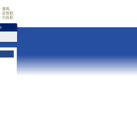
賽馬
足智彩
六合彩
少