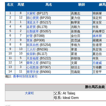
名次
馬號
馬名
騎師
練馬
1
8
大家旺
(BP127)
高雅志
簡炳墀
2
12
開心寶寶
(BP250)
夏力信
張定邦
3
1
漢廷太子
(BS217)
鮑華富
黃汝安
4
4
嘉君寶
(BL178)
冼毅力
何良
5
2
出類拔萃
(BS057)
巫斯義
約翰摩亞
6
7
好聲
(BT099)
金仕芬
姚本輝
7
9
寶泉
(BP008)
昆霑誠
羅國洲
8
6
順其自然
(BS254)
李格力
告達理
9
13
三人行
(BN156)
韋達
吳定強
10
10
侯皇駒
(BL117)
霍達
夏志信
11
5
天皇福星
(BS222)
薛順強
何良
12
14
榮華之星
(BN071)
文羅
呂健威
13
3
心花怒放
(BT067)
胡活士
方祿麟
14
11
查理天使
(BN066)
范義龍
王登平
備註:
賽事特別情況索引
勝出馬匹血統
父系: At Talaq
大家旺
母系: Ideal Gem