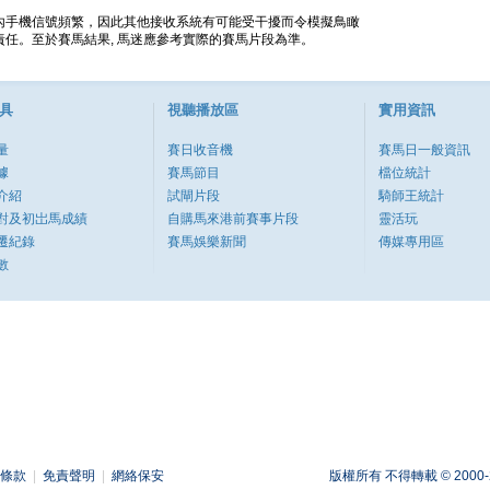
內手機信號頻繁，因此其他接收系統有可能受干擾而令模擬鳥瞰
任。至於賽馬結果, 馬迷應參考實際的賽馬片段為準。
具
視聽播放區
實用資訊
量
賽日收音機
賽馬日一般資訊
據
賽馬節目
檔位統計
介紹
試閘片段
騎師王統計
對及初岀馬成績
自購馬來港前賽事片段
靈活玩
遷紀錄
賽馬娛樂新聞
傳媒專用區
數
條款
|
免責聲明
|
網絡保安
版權所有 不得轉載 © 2000