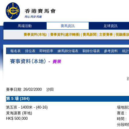
馬場活動
賽馬資訊
足球資訊
賽事資料(本地)
|
賽事資料(越洋轉播)
|
賽馬新聞
|
主要賽事
|
視聽播
報名表
排位表
即時賠率
練馬師分場表
騎師分場表
參考資料
統計
賽事日期: 26/02/2000 沙田
第 5 場 (384)
第五班 - 1400米 - (40-16)
場地狀況
黃海讓賽 (草地)
賽道 :
HK$ 500,000
時間 :
分段時間