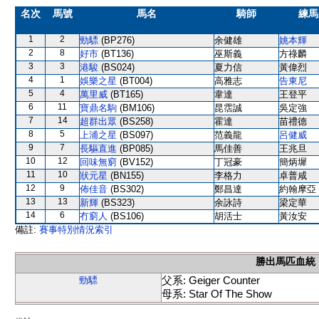
名次
馬號
馬名
騎師
練馬
1
2
勁驃
(BP276)
余健雄
姚本輝
2
8
好市
(BT136)
巫斯義
方祿麟
3
3
港駿
(BS024)
夏力信
黃偉烈
4
1
娛樂之星
(BT004)
高雅志
告東尼
5
4
萬里威
(BT165)
韋達
王登平
6
11
寶鼎名駒
(BM106)
昆霑誠
吳定強
7
14
超群出眾
(BS258)
霍達
苗禮德
8
5
上浦之星
(BS097)
范義龍
呂健威
9
7
長驅直進
(BP085)
馬佳善
王兆旦
10
12
回味無窮
(BV152)
丁冠豪
簡炳墀
11
10
狀元星
(BN155)
李格力
卓普咸
12
9
佈佳音
(BS302)
鄭昌達
約翰摩亞
13
13
新輝
(BS323)
余詠詩
梁定華
14
6
冇窮人
(BS106)
胡活士
黃汝安
備註:
賽事特別情況索引
勝出馬匹血統
父系: Geiger Counter
勁驃
母系: Star Of The Show