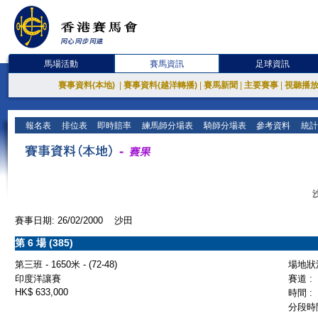
馬場活動
賽馬資訊
足球資訊
賽事資料(本地)
|
賽事資料(越洋轉播)
|
賽馬新聞
|
主要賽事
|
視聽播
報名表
排位表
即時賠率
練馬師分場表
騎師分場表
參考資料
統計
賽事日期: 26/02/2000 沙田
第 6 場 (385)
第三班 - 1650米 - (72-48)
場地狀況
印度洋讓賽
賽道 :
HK$ 633,000
時間 :
分段時間