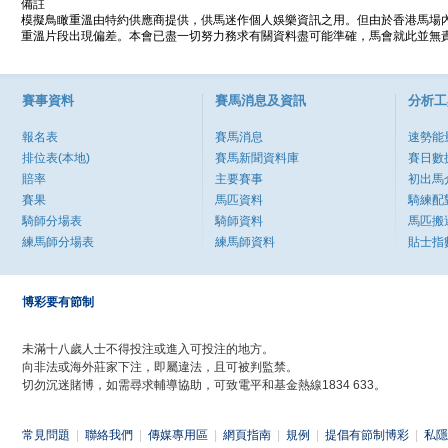
備註
模擬鳥瞰重溫由特約供應商提供，供馬迷作個人娛樂資訊之用。但由於香港馬場
重溫片段出現偏差。本會已盡一切努力務求有關資料盡可能準確，馬會就此並無責
賽事資料
賽馬消息及資訊
分析工
報名表
賽馬消息
速勢能
排位表(本地)
賽馬新聞資料庫
賽日數
賠率
主要賽事
初出馬
賽果
馬匹資料
騎練配
騎師分場表
騎師資料
馬匹搬
練馬師分場表
練馬師資料
貼士指
博彩要有節制
未滿十八歲人士不得投注或進入可投注的地方。
向非法或海外莊家下注，即屬違法，且可被判監禁。
切勿沉迷賭博，如需尋求輔導協助，可致電平和基金熱線1834 633。
常見問題
|
聯絡我們
|
傳媒專用區
|
網頁指南
|
規例
|
提倡有節制博彩
|
私隱