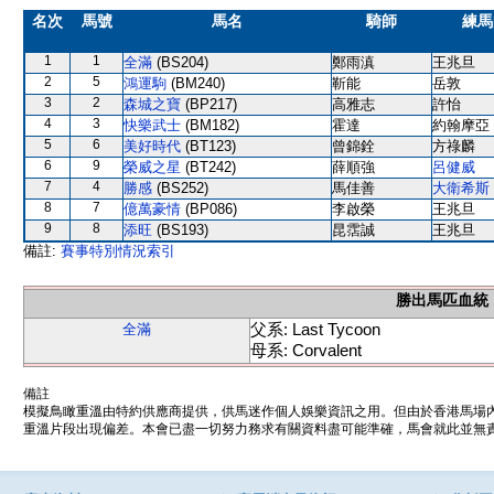
名次
馬號
馬名
騎師
練馬
1
1
全滿
(BS204)
鄭雨滇
王兆旦
2
5
鴻運駒
(BM240)
靳能
岳敦
3
2
森城之寶
(BP217)
高雅志
許怡
4
3
快樂武士
(BM182)
霍達
約翰摩亞
5
6
美好時代
(BT123)
曾錦銓
方祿麟
6
9
榮威之星
(BT242)
薛順強
呂健威
7
4
勝感
(BS252)
馬佳善
大衛希斯
8
7
億萬豪情
(BP086)
李啟榮
王兆旦
9
8
添旺
(BS193)
昆霑誠
王兆旦
備註:
賽事特別情況索引
勝出馬匹血統
父系: Last Tycoon
全滿
母系: Corvalent
備註
模擬鳥瞰重溫由特約供應商提供，供馬迷作個人娛樂資訊之用。但由於香港馬場
重溫片段出現偏差。本會已盡一切努力務求有關資料盡可能準確，馬會就此並無責