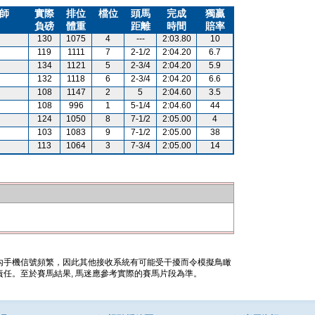
師
實際
排位
檔位
頭馬
完成
獨贏
負磅
體重
距離
時間
賠率
130
1075
4
---
2:03.80
10
119
1111
7
2-1/2
2:04.20
6.7
134
1121
5
2-3/4
2:04.20
5.9
132
1118
6
2-3/4
2:04.20
6.6
108
1147
2
5
2:04.60
3.5
108
996
1
5-1/4
2:04.60
44
124
1050
8
7-1/2
2:05.00
4
103
1083
9
7-1/2
2:05.00
38
113
1064
3
7-3/4
2:05.00
14
內手機信號頻繁，因此其他接收系統有可能受干擾而令模擬鳥瞰
任。至於賽馬結果, 馬迷應參考實際的賽馬片段為準。