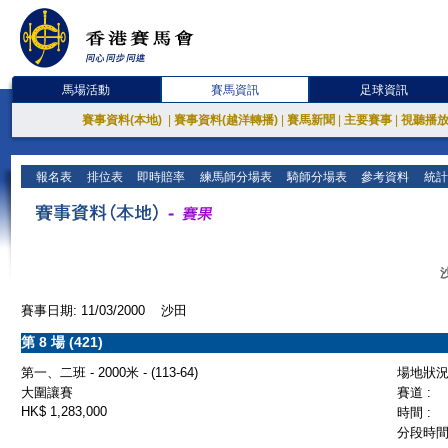
馬場活動
賽馬資訊
足球資訊
賽事資料(本地)
|
賽事資料(越洋轉播)
|
賽馬新聞
|
主要賽事
|
視聽播
報名表
排位表
即時賠率
練馬師分場表
騎師分場表
參考資料
統計
賽事日期: 11/03/2000 沙田
第 8 場 (421)
第一、二班 - 2000米 - (113-64)
場地狀況 
大圍讓賽
賽道 :
HK$ 1,283,000
時間 :
分段時間 