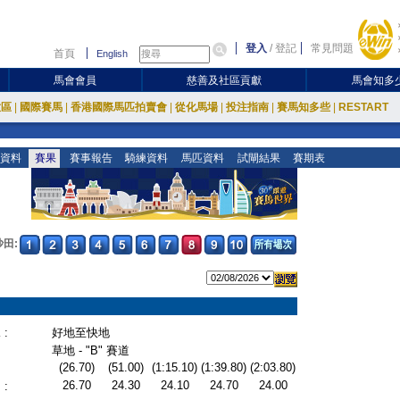
登入
/
登記
常見問題
首頁
English
馬會會員
慈善及社區貢獻
馬會知多
放區
|
國際賽馬
|
香港國際馬匹拍賣會
|
從化馬場
|
投注指南
|
賽馬知多些
|
RESTART
資料
賽果
賽事報告
騎練資料
馬匹資料
試閘結果
賽期表
沙田:
:
好地至快地
草地 - "B" 賽道
(26.70)
(51.00)
(1:15.10)
(1:39.80)
(2:03.80)
26.70
24.30
24.10
24.70
24.00
: