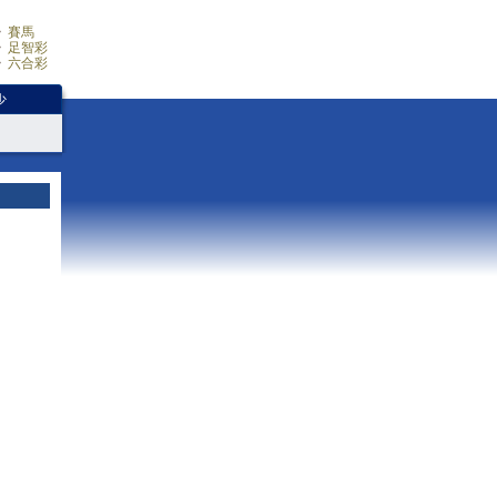
賽馬
足智彩
六合彩
少