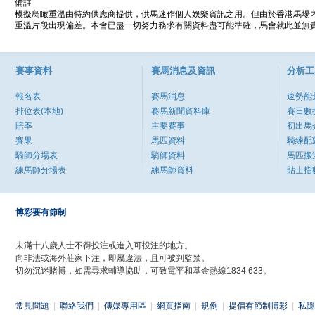
備註
模擬鳥瞰重溫由特約供應商提供，供馬迷作個人娛樂資訊之用。但由於香港馬場
重溫片段出現偏差。本會已盡一切努力務求有關資料盡可能準確，馬會就此並無責
賽事資料
賽馬消息及資訊
分析工
報名表
賽馬消息
速勢能
排位表(本地)
賽馬新聞資料庫
賽日數
賠率
主要賽事
初出馬
賽果
馬匹資料
騎練配
騎師分場表
騎師資料
馬匹搬
練馬師分場表
練馬師資料
貼士指
博彩要有節制
未滿十八歲人士不得投注或進入可投注的地方。
向非法或海外莊家下注，即屬違法，且可被判監禁。
切勿沉迷賭博，如需尋求輔導協助，可致電平和基金熱線1834 633。
常見問題
|
聯絡我們
|
傳媒專用區
|
網頁指南
|
規例
|
提倡有節制博彩
|
私隱