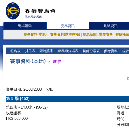
馬場活動
賽馬資訊
足球資訊
賽事資料(本地)
|
賽事資料(越洋轉播)
|
賽馬新聞
|
主要賽事
|
視聽播
報名表
排位表
即時賠率
練馬師分場表
騎師分場表
參考資料
統計
賽事日期: 26/03/2000 沙田
第 5 場 (452)
第四班 - 1400米 - (56-32)
場地狀況
快達讓賽
賽道 :
HK$ 563,000
時間 :
分段時間