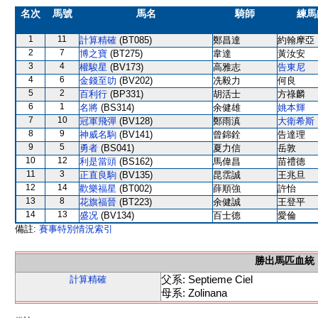
名次
馬號
馬名
騎師
練馬
1
11
計算精確
(BT085)
鄭昌達
約翰摩亞
2
7
博之寶
(BT275)
韋達
黃汝安
3
4
權駿星
(BV173)
高雅志
告東尼
4
6
金錢至叻
(BV202)
冼毅力
何良
5
2
百利行
(BP331)
胡活士
方祿麟
6
1
名將
(BS314)
余健雄
姚本輝
7
10
冠軍飛彈
(BV128)
鄭雨滇
大衛希斯
8
9
神威名駒
(BV141)
曾錦銓
告達理
9
5
勇者
(BS041)
夏力信
岳敦
10
12
利是當頭
(BS162)
馬偉昌
苗禮德
11
3
正直良駒
(BV135)
昆霑誠
王兆旦
12
14
歡樂福星
(BT002)
薛順強
許怡
13
8
花旗福晉
(BT223)
余健誠
王登平
14
13
盛况
(BV134)
百士德
愛倫
備註:
賽事特別情況索引
勝出馬匹血統
父系: Septieme Ciel
計算精確
母系: Zolinana