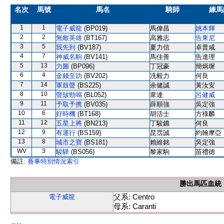
名次
馬號
馬名
騎師
練馬
1
1
電子威龍
(BP019)
馬偉昌
姚本輝
2
2
無敵英雄
(BT167)
高雅志
告東尼
3
5
我先到
(BV187)
夏力信
卓普咸
4
7
神威名駒
(BV141)
馬佳善
告達理
5
13
力圖
(BP096)
丁冠豪
簡炳墀
6
4
金錢至叻
(BV202)
冼毅力
何良
7
14
軍鼓聲
(BS225)
余健誠
黃汝安
8
10
聲皷勁鳴
(BL052)
韋達
呂健威
9
11
予取予携
(BV035)
薛順強
吳定強
10
6
好時機
(BT168)
胡活士
方祿麟
11
12
五星上將
(BN213)
丁駿鑣
何良
12
9
有運行
(BS159)
昆霑誠
約翰摩亞
13
8
城市之寶
(BS181)
賴維銘
吳定強
WV
3
駿驊
(BS056)
黎家駒
苗禮德
備註:
賽事特別情況索引
勝出馬匹血統
父系: Centro
電子威龍
母系: Caranti