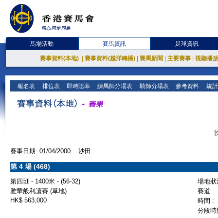
馬場活動
賽馬資訊
足球資訊
賽事資料(本地)
|
賽事資料(越洋轉播)
|
賽馬新聞
|
主要賽事
|
視聽播
報名表
排位表
即時賠率
練馬師分場表
騎師分場表
參考資料
統計
賽事日期: 01/04/2000 沙田
第 4 場 (468)
第四班 - 1400米 - (56-32)
場地狀況
雅華般利讓賽 (草地)
賽道 :
HK$ 563,000
時間 :
分段時間