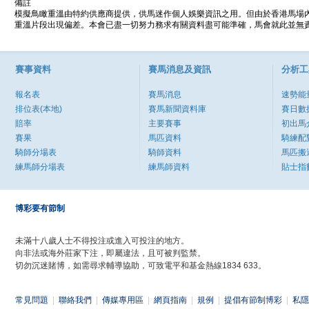
備註
模擬鳥瞰重溫由特約供應商提供，供馬迷作個人娛樂資訊之用。但由於香港馬場
重溫片段出現偏差。本會已盡一切努力務求有關資料盡可能準確，馬會就此並無責
賽事資料
賽馬消息及資訊
分析工
報名表
賽馬消息
速勢能
排位表(本地)
賽馬新聞資料庫
賽日數
賠率
主要賽事
初出馬
賽果
馬匹資料
騎練配
騎師分場表
騎師資料
馬匹搬
練馬師分場表
練馬師資料
貼士指
博彩要有節制
未滿十八歲人士不得投注或進入可投注的地方。
向非法或海外莊家下注，即屬違法，且可被判監禁。
切勿沉迷賭博，如需尋求輔導協助，可致電平和基金熱線1834 633。
常見問題
|
聯絡我們
|
傳媒專用區
|
網頁指南
|
規例
|
提倡有節制博彩
|
私隱