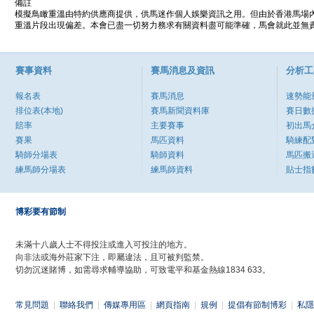
備註
模擬鳥瞰重溫由特約供應商提供，供馬迷作個人娛樂資訊之用。但由於香港馬場
重溫片段出現偏差。本會已盡一切努力務求有關資料盡可能準確，馬會就此並無責
賽事資料
賽馬消息及資訊
分析工
報名表
賽馬消息
速勢能
排位表(本地)
賽馬新聞資料庫
賽日數
賠率
主要賽事
初出馬
賽果
馬匹資料
騎練配
騎師分場表
騎師資料
馬匹搬
練馬師分場表
練馬師資料
貼士指
博彩要有節制
未滿十八歲人士不得投注或進入可投注的地方。
向非法或海外莊家下注，即屬違法，且可被判監禁。
切勿沉迷賭博，如需尋求輔導協助，可致電平和基金熱線1834 633。
常見問題
|
聯絡我們
|
傳媒專用區
|
網頁指南
|
規例
|
提倡有節制博彩
|
私隱