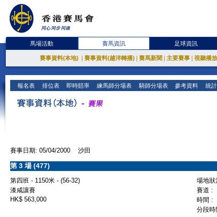
馬場活動
賽馬資訊
足球資訊
賽事資料(本地)
|
賽事資料(越洋轉播)
|
賽馬新聞
|
主要賽事
|
視聽播
報名表
排位表
即時賠率
練馬師分場表
騎師分場表
參考資料
統計
賽事日期: 05/04/2000 沙田
第 3 場 (477)
第四班 - 1150米 - (56-32)
場地狀況
漆咸讓賽
賽道 :
HK$ 563,000
時間 :
分段時間