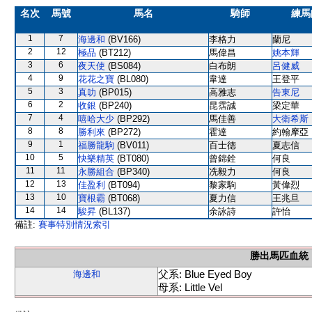
名次
馬號
馬名
騎師
練馬
1
7
海邊和
(BV166)
李格力
蘭尼
2
12
極品
(BT212)
馬偉昌
姚本輝
3
6
夜天使
(BS084)
白布朗
呂健威
4
9
花花之寶
(BL080)
韋達
王登平
5
3
真叻
(BP015)
高雅志
告東尼
6
2
收銀
(BP240)
昆霑誠
梁定華
7
4
嘻哈大少
(BP292)
馬佳善
大衛希斯
8
8
勝利來
(BP272)
霍達
約翰摩亞
9
1
福勝龍駒
(BV011)
百士德
夏志信
10
5
快樂精英
(BT080)
曾錦銓
何良
11
11
永勝組合
(BP340)
冼毅力
何良
12
13
佳盈利
(BT094)
黎家駒
黃偉烈
13
10
寶根霸
(BT068)
夏力信
王兆旦
14
14
駿昇
(BL137)
余詠詩
許怡
備註:
賽事特別情況索引
勝出馬匹血統
父系: Blue Eyed Boy
海邊和
母系: Little Vel