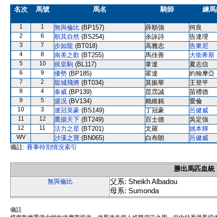
名次
馬號
馬名
騎師
練馬
1
1
無與倫比
(BP157)
薛順強
何良
2
6
順其自然
(BS254)
余詠詩
告達理
3
7
步如龍
(BT018)
高雅志
告東尼
4
8
南美之歡
(BT255)
馬佳善
大衛希斯
5
10
侯皇駒
(BL117)
韋達
夏志信
6
9
優勢
(BP185)
霍達
約翰摩亞
7
2
龍城飛將
(BT034)
莫振華
王登平
8
4
泰威
(BP139)
昆霑誠
苗禮德
9
5
盛况
(BV134)
賴維銘
愛倫
10
3
連冠英豪
(BS149)
丁冠豪
呂健威
11
12
鷹揚天下
(BT249)
百士德
吳定強
12
11
活力之星
(BT201)
文羅
姚本輝
WV
沙溪之寶
(BN065)
白布朗
呂健威
備註:
賽事特別情況索引
勝出馬匹血統
父系: Sheikh Albadou
無與倫比
母系: Sumonda
備註