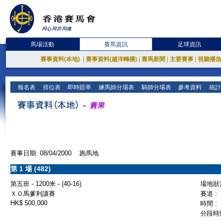
馬場活動
賽馬資訊
足球資訊
賽事資料(本地)
|
賽事資料(越洋轉播)
|
賽馬新聞
|
主要賽事
|
視聽播
報名表
排位表
即時賠率
練馬師分場表
騎師分場表
參考資料
統計
賽事日期: 08/04/2000 跑馬地
第 1 場 (482)
第五班 - 1200米 - (40-16)
場地狀況
ＸＯ馬爹利讓賽
賽道 :
HK$ 500,000
時間 :
分段時間