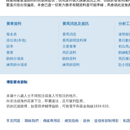
模擬鳥瞰重溫由特約供應商提供，供馬迷作個人娛樂資訊之用。但由於香港馬場
重溫片段出現偏差。本會已盡一切努力務求有關資料盡可能準確，馬會就此並無責
賽事資料
賽馬消息及資訊
分析工
報名表
賽馬消息
速勢能
排位表(本地)
賽馬新聞資料庫
賽日數
賠率
主要賽事
初出馬
賽果
馬匹資料
騎練配
騎師分場表
騎師資料
馬匹搬
練馬師分場表
練馬師資料
貼士指
博彩要有節制
未滿十八歲人士不得投注或進入可投注的地方。
向非法或海外莊家下注，即屬違法，且可被判監禁。
切勿沉迷賭博，如需尋求輔導協助，可致電平和基金熱線1834 633。
常見問題
|
聯絡我們
|
傳媒專用區
|
網頁指南
|
規例
|
提倡有節制博彩
|
私隱