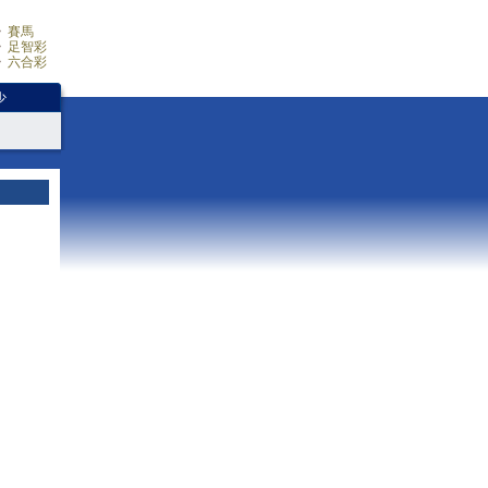
賽馬
足智彩
六合彩
少