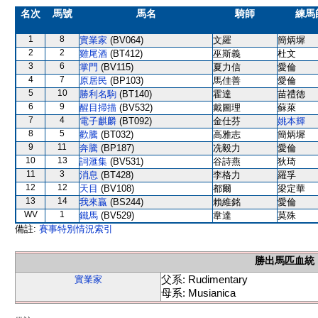
名次
馬號
馬名
騎師
練馬
1
8
實業家
(BV064)
文羅
簡炳墀
2
2
雞尾酒
(BT412)
巫斯義
杜文
3
6
掌門
(BV115)
夏力信
愛倫
4
7
原居民
(BP103)
馬佳善
愛倫
5
10
勝利名駒
(BT140)
霍達
苗禮德
6
9
醒目掃描
(BV532)
戴圖理
蘇萊
7
4
電子麒麟
(BT092)
金仕芬
姚本輝
8
5
歡騰
(BT032)
高雅志
簡炳墀
9
11
奔騰
(BP187)
冼毅力
愛倫
10
13
詞滙集
(BV531)
谷詩燕
狄琦
11
3
消息
(BT428)
李格力
羅孚
12
12
天目
(BV108)
都爾
梁定華
13
14
我來贏
(BS244)
賴維銘
愛倫
WV
1
鐵馬
(BV529)
韋達
莫殊
備註:
賽事特別情況索引
勝出馬匹血統
父系: Rudimentary
實業家
母系: Musianica