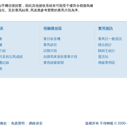
內手機信號頻繁，因此其他接收系統有可能受干擾而令模擬鳥瞰
任。至於賽馬結果, 馬迷應參考實際的賽馬片段為準。
具
視聽播放區
實用資訊
量
賽日收音機
賽馬日一般資訊
據
賽馬節目
檔位統計
介紹
試閘片段
騎師王統計
對及初岀馬成績
自購馬來港前賽事片段
靈活玩
遷紀錄
賽馬娛樂新聞
傳媒專用區
數
條款
|
免責聲明
|
網絡保安
版權所有 不得轉載 © 2000