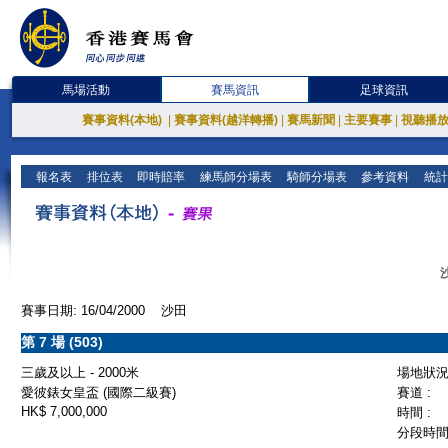
馬場活動
賽馬資訊
足球資訊
賽事資料(本地)
|
賽事資料(越洋轉播)
|
賽馬新聞
|
主要賽事
|
視聽播
報名表
排位表
即時賠率
練馬師分場表
騎師分場表
參考資料
統計
賽事日期: 16/04/2000 沙田
第 7 場 (503)
三歲及以上 - 2000米
場地狀況 
愛彼錶女皇盃 (國際二級賽)
賽道 :
HK$ 7,000,000
時間 :
分段時間 