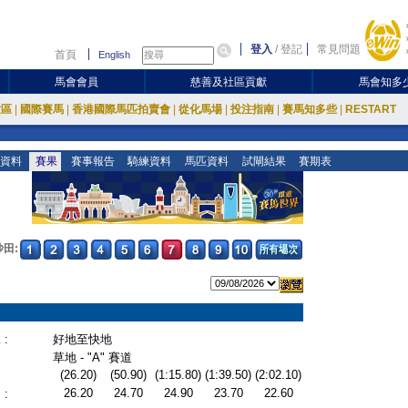
登入
/
登記
常見問題
首頁
English
馬會會員
慈善及社區貢獻
馬會知多
放區
|
國際賽馬
|
香港國際馬匹拍賣會
|
從化馬場
|
投注指南
|
賽馬知多些
|
RESTART
資料
賽果
賽事報告
騎練資料
馬匹資料
試閘結果
賽期表
沙田:
:
好地至快地
草地 - "A" 賽道
(26.20)
(50.90)
(1:15.80)
(1:39.50)
(2:02.10)
26.20
24.70
24.90
23.70
22.60
: