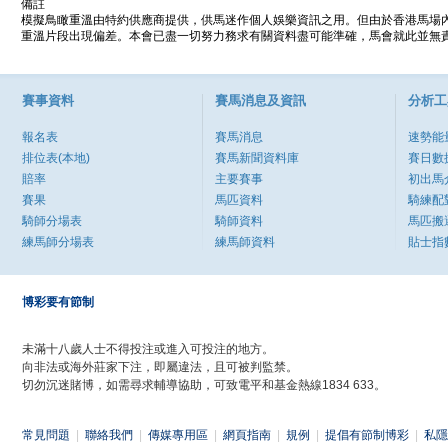
備註
模擬鳥瞰重溫由特約供應商提供，供馬迷作個人娛樂資訊之用。但由於香港馬場
重溫片段出現偏差。本會已盡一切努力務求有關資料盡可能準確，馬會就此並無責
賽事資料
賽馬消息及資訊
分析工
報名表
賽馬消息
速勢能
排位表(本地)
賽馬新聞資料庫
賽日數
賠率
主要賽事
初出馬
賽果
馬匹資料
騎練配
騎師分場表
騎師資料
馬匹搬
練馬師分場表
練馬師資料
貼士指
博彩要有節制
未滿十八歲人士不得投注或進入可投注的地方。
向非法或海外莊家下注，即屬違法，且可被判監禁。
切勿沉迷賭博，如需尋求輔導協助，可致電平和基金熱線1834 633。
常見問題
|
聯絡我們
|
傳媒專用區
|
網頁指南
|
規例
|
提倡有節制博彩
|
私隱