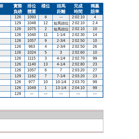
師
實際
排位
檔位
頭馬
完成
獨贏
負磅
體重
距離
時間
賠率
126
1093
8
---
2:02.10
4
129
1048
12
2:02.10
2.4
短馬頭位
126
1075
2
2:02.10
10
短馬頭位
126
1040
11
1-1/4
2:02.30
14
126
1057
9
2-3/4
2:02.50
10
126
963
4
2-3/4
2:02.50
26
126
1024
5
3
2:02.60
10
126
1115
3
4-1/4
2:02.70
99
126
1140
13
4-1/4
2:02.80
23
126
1057
6
7
2:03.20
27
129
1162
7
7-1/4
2:03.20
23
126
977
10
10-1/4
2:03.70
99
126
1049
1
13-1/4
2:04.10
99
129
---
---
---
---
---