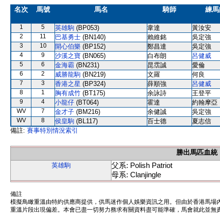
名次
馬號
馬名
騎師
練馬
1
5
英雄駒
(BP053)
韋達
黃汝安
2
11
巴基勇士
(BN140)
賴維銘
吳定強
3
10
開心伯樂
(BP152)
鄭昌達
吳定強
4
9
沙溪之寶
(BN065)
白布朗
呂健威
5
6
金海霸
(BN231)
昆霑誠
愛倫
6
2
威勝龍駒
(BN219)
文羅
何良
7
3
香港之星
(BP324)
薛順強
呂健威
8
1
胸有成竹
(BT175)
余詠詩
王登平
9
4
小龍仔
(BT064)
霍達
約翰摩亞
WV
7
金才子
(BM216)
余健誠
吳定強
WV
8
侯皇駒
(BL117)
百士德
夏志信
備註:
賽事特別情況索引
勝出馬匹血統
父系: Polish Patriot
英雄駒
母系: Clanjingle
備註
模擬鳥瞰重溫由特約供應商提供，供馬迷作個人娛樂資訊之用。但由於香港馬場
重溫片段出現偏差。本會已盡一切努力務求有關資料盡可能準確，馬會就此並無責