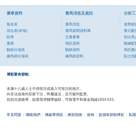
賽事資料
賽馬消息及資訊
分析工
報名表
賽馬消息
速勢能
排位表(本地)
賽馬新聞資料庫
賽日數
賠率
主要賽事
初出馬
賽果
馬匹資料
騎練配
騎師分場表
騎師資料
馬匹搬
練馬師分場表
練馬師資料
貼士指
博彩要有節制
未滿十八歲人士不得投注或進入可投注的地方。
向非法或海外莊家下注，即屬違法，且可被判監禁。
切勿沉迷賭博，如需尋求輔導協助，可致電平和基金熱線1834 633。
常見問題
|
聯絡我們
|
傳媒專用區
|
網頁指南
|
規例
|
提倡有節制博彩
|
私隱