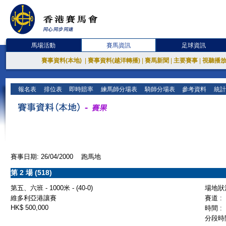
馬場活動
賽馬資訊
足球資訊
賽事資料(本地)
|
賽事資料(越洋轉播)
|
賽馬新聞
|
主要賽事
|
視聽播
報名表
排位表
即時賠率
練馬師分場表
騎師分場表
參考資料
統計
賽事日期: 26/04/2000 跑馬地
第 2 場 (518)
第五、六班 - 1000米 - (40-0)
場地狀況
維多利亞港讓賽
賽道 :
HK$ 500,000
時間 :
分段時間