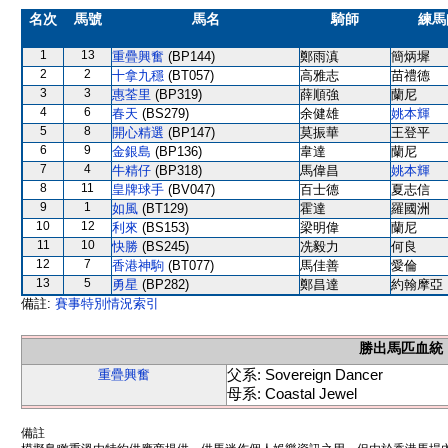
名次
馬號
馬名
騎師
練馬
1
13
重疊興奮
(BP144)
鄭雨滇
簡炳墀
2
2
十拿九穩
(BT057)
高雅志
苗禮德
3
3
惠荃里
(BP319)
薛順強
蘭尼
4
6
春天
(BS279)
余健雄
姚本輝
5
8
開心精選
(BP147)
莫振華
王登平
6
9
金銀島
(BP136)
韋達
蘭尼
7
4
牛精仔
(BP318)
馬偉昌
姚本輝
8
11
皇牌球手
(BV047)
百士德
夏志信
9
1
如風
(BT129)
霍達
羅國洲
10
12
利來
(BS153)
梁明偉
蘭尼
11
10
快勝
(BS245)
冼毅力
何良
12
7
香港神駒
(BT077)
馬佳善
愛倫
13
5
勇星
(BP282)
鄭昌達
約翰摩亞
備註:
賽事特別情況索引
勝出馬匹血統
父系: Sovereign Dancer
重疊興奮
母系: Coastal Jewel
備註