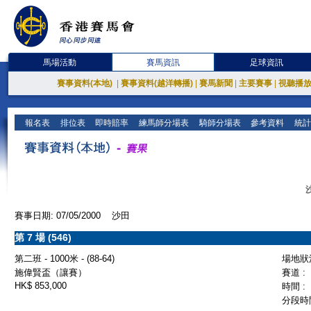
馬場活動
賽馬資訊
足球資訊
賽事資料(本地)
|
賽事資料(越洋轉播)
|
賽馬新聞
|
主要賽事
|
視聽播
報名表
排位表
即時賠率
練馬師分場表
騎師分場表
參考資料
統計
賽事日期: 07/05/2000 沙田
第 7 場 (546)
第二班 - 1000米 - (88-64)
場地狀況
施偉賢盃（讓賽）
賽道 :
HK$ 853,000
時間 :
分段時間