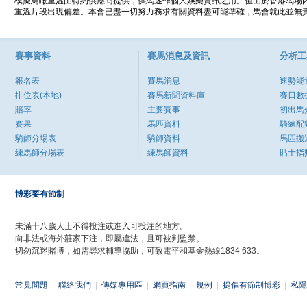
模擬鳥瞰重溫由特約供應商提供，供馬迷作個人娛樂資訊之用。但由於香港馬場
重溫片段出現偏差。本會已盡一切努力務求有關資料盡可能準確，馬會就此並無責
賽事資料
賽馬消息及資訊
分析工
報名表
賽馬消息
速勢能
排位表(本地)
賽馬新聞資料庫
賽日數
賠率
主要賽事
初出馬
賽果
馬匹資料
騎練配
騎師分場表
騎師資料
馬匹搬
練馬師分場表
練馬師資料
貼士指
博彩要有節制
未滿十八歲人士不得投注或進入可投注的地方。
向非法或海外莊家下注，即屬違法，且可被判監禁。
切勿沉迷賭博，如需尋求輔導協助，可致電平和基金熱線1834 633。
常見問題
|
聯絡我們
|
傳媒專用區
|
網頁指南
|
規例
|
提倡有節制博彩
|
私隱