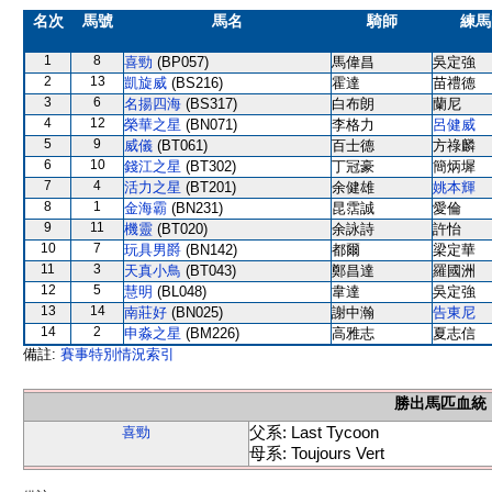
名次
馬號
馬名
騎師
練馬
1
8
喜勁
(BP057)
馬偉昌
吳定強
2
13
凱旋威
(BS216)
霍達
苗禮德
3
6
名揚四海
(BS317)
白布朗
蘭尼
4
12
榮華之星
(BN071)
李格力
呂健威
5
9
威儀
(BT061)
百士德
方祿麟
6
10
錢江之星
(BT302)
丁冠豪
簡炳墀
7
4
活力之星
(BT201)
余健雄
姚本輝
8
1
金海霸
(BN231)
昆霑誠
愛倫
9
11
機靈
(BT020)
余詠詩
許怡
10
7
玩具男爵
(BN142)
都爾
梁定華
11
3
天真小鳥
(BT043)
鄭昌達
羅國洲
12
5
慧明
(BL048)
韋達
吳定強
13
14
南莊好
(BN025)
謝中瀚
告東尼
14
2
申淼之星
(BM226)
高雅志
夏志信
備註:
賽事特別情況索引
勝出馬匹血統
父系: Last Tycoon
喜勁
母系: Toujours Vert