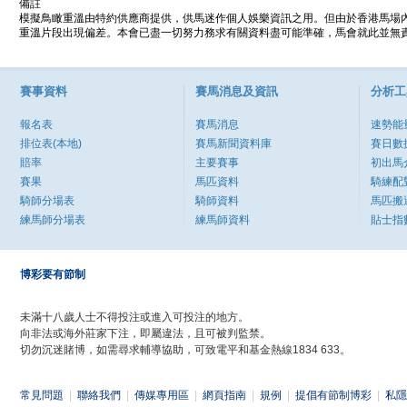
備註
模擬鳥瞰重溫由特約供應商提供，供馬迷作個人娛樂資訊之用。但由於香港馬場
重溫片段出現偏差。本會已盡一切努力務求有關資料盡可能準確，馬會就此並無責
賽事資料
賽馬消息及資訊
分析工
報名表
賽馬消息
速勢能
排位表(本地)
賽馬新聞資料庫
賽日數
賠率
主要賽事
初出馬
賽果
馬匹資料
騎練配
騎師分場表
騎師資料
馬匹搬
練馬師分場表
練馬師資料
貼士指
博彩要有節制
未滿十八歲人士不得投注或進入可投注的地方。
向非法或海外莊家下注，即屬違法，且可被判監禁。
切勿沉迷賭博，如需尋求輔導協助，可致電平和基金熱線1834 633。
常見問題
|
聯絡我們
|
傳媒專用區
|
網頁指南
|
規例
|
提倡有節制博彩
|
私隱