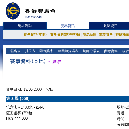
馬場活動
賽馬資訊
足球資訊
賽事資料(本地)
|
賽事資料(越洋轉播)
|
賽馬新聞
|
主要賽事
|
視聽播
報名表
排位表
即時賠率
練馬師分場表
騎師分場表
參考資料
統計
賽事日期: 13/05/2000 沙田
第 2 場 (558)
第六班 - 1400米 - (24-0)
場地狀況
恆安讓賽 (草地)
賽道 :
HK$ 444,000
時間 :
分段時間