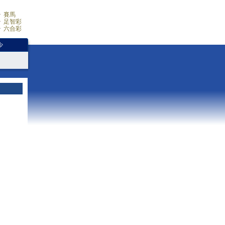
賽馬
足智彩
六合彩
少