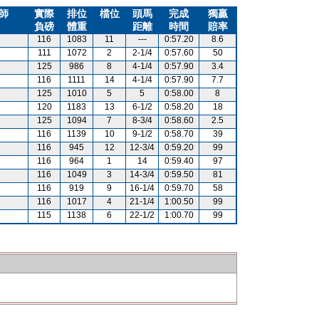
師
實際
排位
檔位
頭馬
完成
獨贏
負磅
體重
距離
時間
賠率
116
1083
11
---
0:57.20
8.6
111
1072
2
2-1/4
0:57.60
50
125
986
8
4-1/4
0:57.90
3.4
116
1111
14
4-1/4
0:57.90
7.7
125
1010
5
5
0:58.00
8
120
1183
13
6-1/2
0:58.20
18
125
1094
7
8-3/4
0:58.60
2.5
116
1139
10
9-1/2
0:58.70
39
116
945
12
12-3/4
0:59.20
99
116
964
1
14
0:59.40
97
116
1049
3
14-3/4
0:59.50
81
116
919
9
16-1/4
0:59.70
58
116
1017
4
21-1/4
1:00.50
99
115
1138
6
22-1/2
1:00.70
99