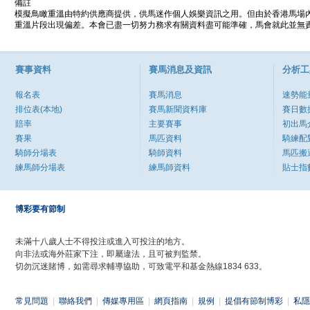
備註
模擬鳥瞰重溫由特約供應商提供，供馬迷作個人娛樂資訊之用。但由於香港馬場
重溫片段出現偏差。本會已盡一切努力務求有關資料盡可能準確，馬會就此並無責
賽事資料
賽馬消息及資訊
分析工
報名表
賽馬消息
速勢能
排位表(本地)
賽馬新聞資料庫
賽日數
賠率
主要賽事
初出馬
賽果
馬匹資料
騎練配
騎師分場表
騎師資料
馬匹搬
練馬師分場表
練馬師資料
貼士指
博彩要有節制
未滿十八歲人士不得投注或進入可投注的地方。
向非法或海外莊家下注，即屬違法，且可被判監禁。
切勿沉迷賭博，如需尋求輔導協助，可致電平和基金熱線1834 633。
常見問題
|
聯絡我們
|
傳媒專用區
|
網頁指南
|
規例
|
提倡有節制博彩
|
私隱