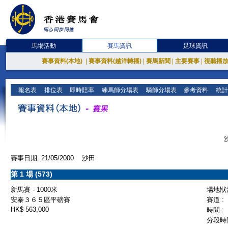
馬場活動
賽馬資訊
足球資訊
賽事資料(本地)
|
賽事資料(越洋轉播)
|
賽馬新聞
|
主要賽事
|
視聽播
報名表
排位表
即時賠率
練馬師分場表
騎師分場表
參考資料
統計
賽事日期: 21/05/2000 沙田
第 1 場 (573)
新馬賽 - 1000米
場地狀況
安泰３６５區平磅賽
賽道 :
HK$ 563,000
時間 :
分段時間