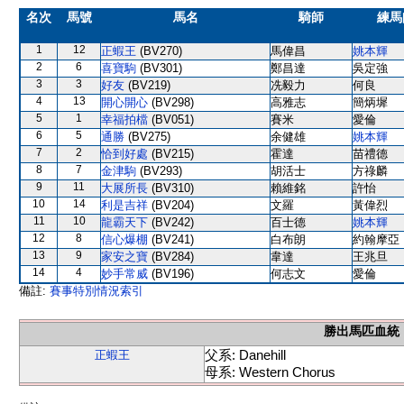
名次
馬號
馬名
騎師
練馬
1
12
正蝦王
(BV270)
馬偉昌
姚本輝
2
6
喜寶駒
(BV301)
鄭昌達
吳定強
3
3
好友
(BV219)
冼毅力
何良
4
13
開心開心
(BV298)
高雅志
簡炳墀
5
1
幸福拍檔
(BV051)
賽米
愛倫
6
5
通勝
(BV275)
余健雄
姚本輝
7
2
恰到好處
(BV215)
霍達
苗禮德
8
7
金津駒
(BV293)
胡活士
方祿麟
9
11
大展所長
(BV310)
賴維銘
許怡
10
14
利是吉祥
(BV204)
文羅
黃偉烈
11
10
龍霸天下
(BV242)
百士德
姚本輝
12
8
信心爆棚
(BV241)
白布朗
約翰摩亞
13
9
家安之寶
(BV284)
韋達
王兆旦
14
4
妙手常威
(BV196)
何志文
愛倫
備註:
賽事特別情況索引
勝出馬匹血統
父系: Danehill
正蝦王
母系: Western Chorus