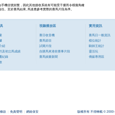
內手機信號頻繁，因此其他接收系統有可能受干擾而令模擬鳥瞰
任。至於賽馬結果, 馬迷應參考實際的賽馬片段為準。
具
視聽播放區
實用資訊
量
賽日收音機
賽馬日一般資訊
據
賽馬節目
檔位統計
介紹
試閘片段
騎師王統計
對及初岀馬成績
自購馬來港前賽事片段
靈活玩
遷紀錄
賽馬娛樂新聞
傳媒專用區
數
條款
|
免責聲明
|
網絡保安
版權所有 不得轉載 © 2000