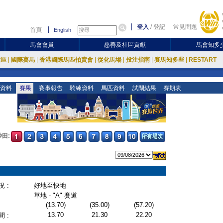
登入
/
登記
常見問題
首頁
English
馬會會員
慈善及社區貢獻
馬會知多
放區
|
國際賽馬
|
香港國際馬匹拍賣會
|
從化馬場
|
投注指南
|
賽馬知多些
|
RESTART
資料
賽果
賽事報告
騎練資料
馬匹資料
試閘結果
賽期表
沙田:
 :
好地至快地
草地 - "A" 賽道
(13.70)
(35.00)
(57.20)
13.70
21.30
22.20
 :