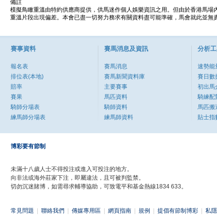
備註
模擬鳥瞰重溫由特約供應商提供，供馬迷作個人娛樂資訊之用。但由於香港馬場
重溫片段出現偏差。本會已盡一切努力務求有關資料盡可能準確，馬會就此並無責
賽事資料
賽馬消息及資訊
分析工
報名表
賽馬消息
速勢能
排位表(本地)
賽馬新聞資料庫
賽日數
賠率
主要賽事
初出馬
賽果
馬匹資料
騎練配
騎師分場表
騎師資料
馬匹搬
練馬師分場表
練馬師資料
貼士指
博彩要有節制
未滿十八歲人士不得投注或進入可投注的地方。
向非法或海外莊家下注，即屬違法，且可被判監禁。
切勿沉迷賭博，如需尋求輔導協助，可致電平和基金熱線1834 633。
常見問題
|
聯絡我們
|
傳媒專用區
|
網頁指南
|
規例
|
提倡有節制博彩
|
私隱