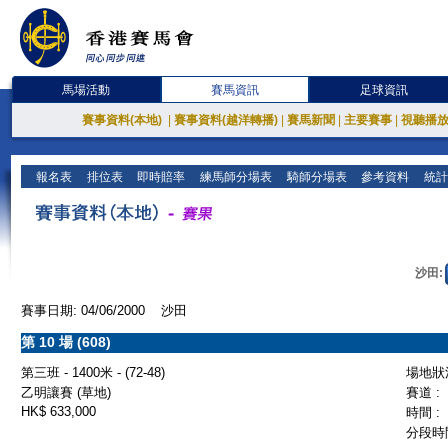
馬場活動
賽馬資訊
足球資訊
賽事資料(本地)
|
賽事資料(越洋轉播)
|
賽馬新聞
|
主要賽事
|
視聽播
報名表
排位表
即時賠率
練馬師分場表
騎師分場表
參考資料
統計
沙田:
賽事日期: 04/06/2000 沙田
第 10 場 (608)
第三班 - 1400米 - (72-48)
場地狀況
乙明讓賽 (草地)
賽道 :
HK$ 633,000
時間 :
分段時間