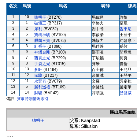
名次
馬號
馬名
騎師
練馬
1
10
聰明仔
(BT278)
馬偉昌
許怡
2
1
破壞王
(BP317)
李格力
蘭尼
3
2
犀利
(BV032)
謝中瀚
告東尼
4
6
寶樹神駒
(BV100)
李啟榮
王登平
5
4
麒麟三寶
(BV073)
冼毅力
約翰摩亞
6
3
紅番仔
(BT098)
馬佳善
岳敦
7
9
神鑽金剛
(BP100)
鄭雨滇
簡炳墀
8
7
西貢之光
(BP299)
丁駿鑣
何良
9
8
手袋之光
(BT015)
賽米
愛倫
10
13
多旺
(BT194)
百士德
王兆旦
11
12
猛驥
(BT217)
余健誠
王登平
12
11
永豐泰
(BV079)
文羅
吳定強
13
5
勝利巡禮
(BT109)
余健雄
梁定華
14
14
財駿
(BM142)
薛順強
呂健威
備註:
賽事特別情況索引
勝出馬匹血統
父系: Kaapstad
聰明仔
母系: Sillusion