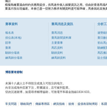
備註
模擬鳥瞰重溫由特約供應商提供，供馬迷作個人娛樂資訊之用。但由於香港馬場
重溫片段出現偏差。本會已盡一切努力務求有關資料盡可能準確，馬會就此並無責
賽事資料
賽馬消息及資訊
分析工
報名表
賽馬消息
速勢能
排位表(本地)
賽馬新聞資料庫
賽日數
賠率
主要賽事
初出馬
賽果
馬匹資料
騎練配
騎師分場表
騎師資料
馬匹搬
練馬師分場表
練馬師資料
貼士指
博彩要有節制
未滿十八歲人士不得投注或進入可投注的地方。
向非法或海外莊家下注，即屬違法，且可被判監禁。
切勿沉迷賭博，如需尋求輔導協助，可致電平和基金熱線1834 633。
常見問題
|
聯絡我們
|
傳媒專用區
|
網頁指南
|
規例
|
提倡有節制博彩
|
私隱