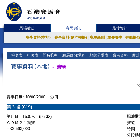
馬場活動
賽馬資訊
足球資訊
賽事資料(本地)
|
賽事資料(越洋轉播)
|
賽馬新聞
|
主要賽事
|
視聽播
報名表
排位表
即時賠率
練馬師分場表
騎師分場表
參考資料
統計
賽事日期: 10/06/2000 沙田
第 3 場 (619)
第四班 - 1600米 - (56-32)
場地狀況
ＣＯＭ２１讓賽
賽道 :
HK$ 563,000
時間 :
分段時間