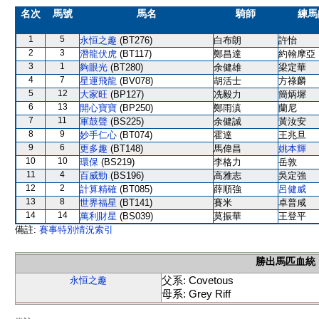
名次
馬號
馬名
騎師
練馬
1
5
永恒之趣
(BT276)
白布朗
許怡
2
3
潛龍伏虎
(BT117)
鄭昌達
約翰摩亞
3
1
夠眼光
(BT280)
余健雄
梁定華
4
7
星運飛龍
(BV078)
胡活士
方祿麟
5
12
大家旺
(BP127)
冼毅力
簡炳墀
6
13
開心寶寶
(BP250)
鄭雨滇
蘭尼
7
11
軍鼓聲
(BS225)
余健誠
黃汝安
8
9
妙手仁心
(BT074)
霍達
王兆旦
9
6
更多趣
(BT148)
馬偉昌
姚本輝
10
10
環保
(BS219)
李格力
岳敦
11
4
百威勁
(BS196)
高雅志
吳定強
12
2
計算精確
(BT085)
薛順強
呂健威
13
8
世界福星
(BT141)
賽米
卓普咸
14
14
萬利財星
(BS039)
莫振華
王登平
備註:
賽事特別情況索引
勝出馬匹血統
父系: Covetous
永恒之趣
母系: Grey Riff