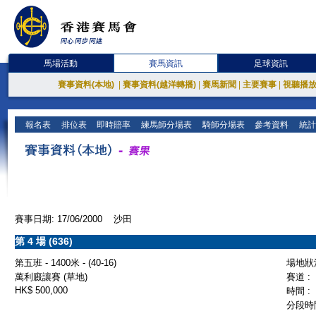
馬場活動
賽馬資訊
足球資訊
賽事資料(本地)
|
賽事資料(越洋轉播)
|
賽馬新聞
|
主要賽事
|
視聽播
報名表
排位表
即時賠率
練馬師分場表
騎師分場表
參考資料
統計
賽事日期: 17/06/2000 沙田
第 4 場 (636)
第五班 - 1400米 - (40-16)
場地狀況
萬利廄讓賽 (草地)
賽道 :
HK$ 500,000
時間 :
分段時間