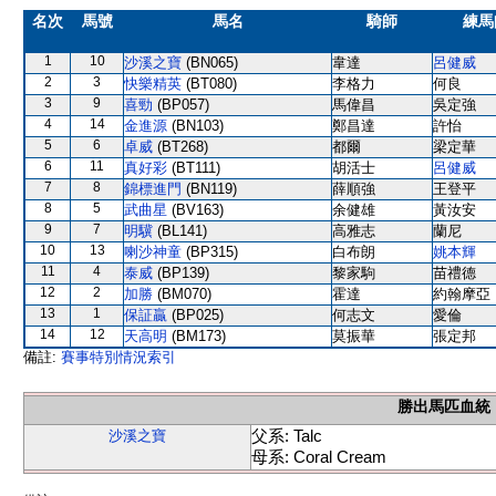
名次
馬號
馬名
騎師
練馬
1
10
沙溪之寶
(BN065)
韋達
呂健威
2
3
快樂精英
(BT080)
李格力
何良
3
9
喜勁
(BP057)
馬偉昌
吳定強
4
14
金進源
(BN103)
鄭昌達
許怡
5
6
卓威
(BT268)
都爾
梁定華
6
11
真好彩
(BT111)
胡活士
呂健威
7
8
錦標進門
(BN119)
薛順強
王登平
8
5
武曲星
(BV163)
余健雄
黃汝安
9
7
明驥
(BL141)
高雅志
蘭尼
10
13
喇沙神童
(BP315)
白布朗
姚本輝
11
4
泰威
(BP139)
黎家駒
苗禮德
12
2
加勝
(BM070)
霍達
約翰摩亞
13
1
保証贏
(BP025)
何志文
愛倫
14
12
天高明
(BM173)
莫振華
張定邦
備註:
賽事特別情況索引
勝出馬匹血統
父系: Talc
沙溪之寶
母系: Coral Cream