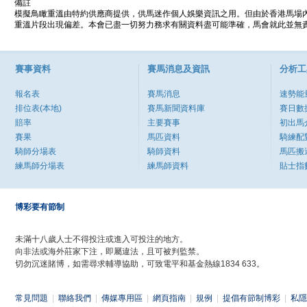
備註
模擬鳥瞰重溫由特約供應商提供，供馬迷作個人娛樂資訊之用。但由於香港馬場
重溫片段出現偏差。本會已盡一切努力務求有關資料盡可能準確，馬會就此並無責
賽事資料
賽馬消息及資訊
分析工
報名表
賽馬消息
速勢能
排位表(本地)
賽馬新聞資料庫
賽日數
賠率
主要賽事
初出馬
賽果
馬匹資料
騎練配
騎師分場表
騎師資料
馬匹搬
練馬師分場表
練馬師資料
貼士指
博彩要有節制
未滿十八歲人士不得投注或進入可投注的地方。
向非法或海外莊家下注，即屬違法，且可被判監禁。
切勿沉迷賭博，如需尋求輔導協助，可致電平和基金熱線1834 633。
常見問題
|
聯絡我們
|
傳媒專用區
|
網頁指南
|
規例
|
提倡有節制博彩
|
私隱