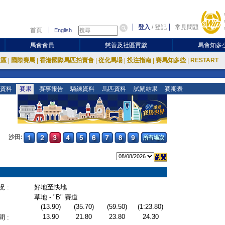
登入
/
登記
常見問題
首頁
English
馬會會員
慈善及社區貢獻
馬會知多
放區
|
國際賽馬
|
香港國際馬匹拍賣會
|
從化馬場
|
投注指南
|
賽馬知多些
|
RESTART
資料
賽果
賽事報告
騎練資料
馬匹資料
試閘結果
賽期表
沙田:
 :
好地至快地
草地 - "B" 賽道
(13.90)
(35.70)
(59.50)
(1:23.80)
13.90
21.80
23.80
24.30
 :