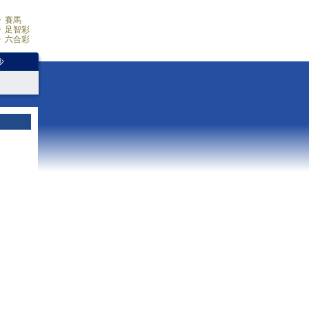
賽馬
足智彩
六合彩
少