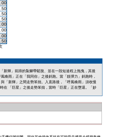
.00
.50
.50
.50
.00
.00
.00
.50
次
，「新輝」前蹄的紮腳帶鬆脫、並在一段短途程上拖曳，其後
呼風喚雨」正在「我同你」之後斜跑。當「靚彈力」斜跑時，
 與「新輝」之間走勢笨拙。入直路後，「呼風喚雨」須收慢
時在 「巨星」之後走勢笨拙，當時「巨星」正在墮退。「妙