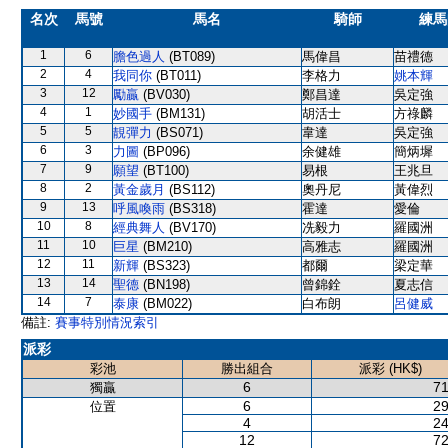
名次
馬號
馬名
騎師
練馬
1
6
膽色過人
(BT089)
馬偉昌
苗禮德
2
4
我同你
(BT011)
李格力
姚本輝
3
12
勵贏
(BV030)
鄭昌達
吳定強
4
1
妙國手
(BM131)
胡活士
方祿麟
5
5
靚彈力
(BS071)
韋達
吳定強
6
3
力圖
(BP096)
余健雄
簡炳墀
7
9
願望
(BT100)
易根
王兆旦
8
2
黃金歲月
(BS112)
奧丹尼
黃偉烈
9
13
呼風喚雨
(BS318)
霍達
愛倫
10
8
經典舞人
(BV170)
冼毅力
羅國洲
11
10
巨星
(BM210)
高雅志
羅國洲
12
11
新輝
(BS323)
都爾
梁定華
13
14
聖德
(BN198)
曾錦銓
夏志信
14
7
泰康
(BM022)
白布朗
呂健威
備註:
賽事特別情況索引
派彩
彩池
勝出組合
派彩 (HK$)
6
71
獨贏
6
29
位置
4
24
12
72