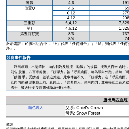
4,6
191
連贏
4,6
69
位置Q
6,12
275
4,12
208
6,4,12
7,329
三重彩
4,6,12
1,325
單T
8/6
737
第五口孖寶
8/4
74
派彩備註：於勝出組合中，「F」代表「任何組合」；「M」則代表「任何
序」。
競賽事件報告
「呼風喚雨」出閘笨拙、向內斜跑及碰撞「勵贏」的後軀。接近八百米 處時
則告 脫落。八百米處後，「靚彈力」被「呼風喚雨」略為帶向外跑，當時 「
「妙國 手」受妨礙，並被迫外避。此事件後不久，「靚彈力」在「呼風喚雨」
及向內斜跑 以取位上前。直路上，「經典舞人」傾向內閃，並在接近二百米處
國手」被送往接 受獸醫檢驗及例行檢查。
勝出馬匹血統
父系: Chief's Crown
膽色過人
母系: Snow Forest
備註