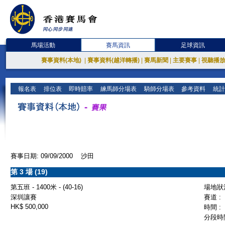
馬場活動
賽馬資訊
足球資訊
賽事資料(本地)
|
賽事資料(越洋轉播)
|
賽馬新聞
|
主要賽事
|
視聽播
報名表
排位表
即時賠率
練馬師分場表
騎師分場表
參考資料
統計
賽事日期: 09/09/2000 沙田
第 3 場 (19)
第五班 - 1400米 - (40-16)
場地狀況
深圳讓賽
賽道 :
HK$ 500,000
時間 :
分段時間