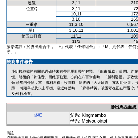
3,11
210
連贏
3,11
72
位置Q
10,11
172
3,10
165
11,3,10
6,567
三重彩
3,10,11
1,001
單T
11/11
109
第五口孖寶
11/3
45
派彩備註：於勝出組合中，「F」代表「任何組合」；「M」則代表「任何
序」。
競賽事件報告
小組接納戴勝有關他過磅時未有帶同馬肚帶的解釋。「龍東威威」漏 閘。約
慢。隨後的「佈佳音」因此須勒避。亦約在八百米處時，「勝利巡禮」 須收
領 頭馬的外側，當「勝利巡禮」收慢時，隨後的「天天欣喜」亦因此受 阻。
蹄、 將頭舉起及失去平衡。趨近終點時，「森林精英」被困守在正在墮退 的
及例 行檢查。
勝出馬匹血統
父系: Kingmambo
多旺
母系: Moivouloirtoi
備註