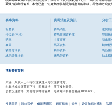
模擬鳥瞰重溫由特約供應商提供，供馬迷作個人娛樂資訊之用。但由於香港馬場
重溫片段出現偏差。本會已盡一切努力務求有關資料盡可能準確，馬會就此並無責
賽事資料
賽馬消息及資訊
分析工
報名表
賽馬消息
速勢能
排位表(本地)
賽馬新聞資料庫
賽日數
賠率
主要賽事
初出馬
賽果
馬匹資料
騎練配
騎師分場表
騎師資料
馬匹搬
練馬師分場表
練馬師資料
貼士指
博彩要有節制
未滿十八歲人士不得投注或進入可投注的地方。
向非法或海外莊家下注，即屬違法，且可被判監禁。
切勿沉迷賭博，如需尋求輔導協助，可致電平和基金熱線1834 633。
常見問題
|
聯絡我們
|
傳媒專用區
|
網頁指南
|
規例
|
提倡有節制博彩
|
私隱