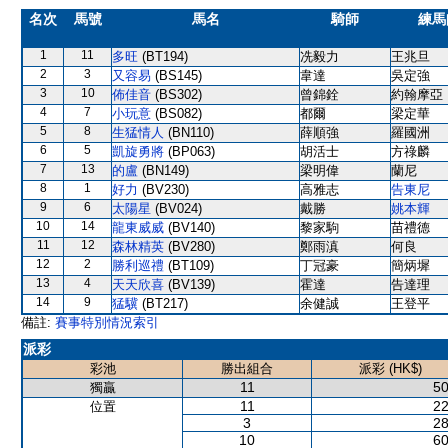
名次
馬號
馬名
騎師
練馬
1
11
多旺
(BT194)
冼毅力
王兆旦
2
3
又容易
(BS145)
韋達
吳定強
3
10
佈佳音
(BS302)
曾錦銓
約翰摩亞
4
7
小玩意
(BS082)
都爾
梁定華
5
8
生猛情人
(BN110)
薛順強
羅國洲
6
5
凱旋勇將
(BP063)
胡活士
方祿麟
7
13
的盧
(BN149)
梁明偉
蘭尼
8
1
好力
(BV230)
高雅志
告東尼
9
6
太陽星
(BV024)
戴勝
姚本輝
10
14
龍東威威
(BV140)
黎家駒
苗禮德
11
12
森林精英
(BV280)
鄭雨滇
何良
12
2
勝利巡禮
(BT109)
丁冠豪
簡炳墀
13
4
天天欣喜
(BV139)
霍達
告達理
14
9
猛驥
(BT217)
余健誠
王登平
備註:
賽事特別情況索引
派彩
彩池
勝出組合
派彩 (HK$)
11
50
獨贏
11
22
位置
3
28
10
60