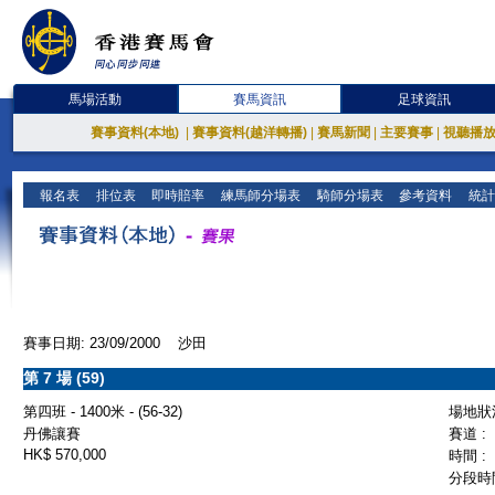
馬場活動
賽馬資訊
足球資訊
賽事資料(本地)
|
賽事資料(越洋轉播)
|
賽馬新聞
|
主要賽事
|
視聽播
報名表
排位表
即時賠率
練馬師分場表
騎師分場表
參考資料
統計
賽事日期: 23/09/2000 沙田
第 7 場 (59)
第四班 - 1400米 - (56-32)
場地狀況
丹佛讓賽
賽道 :
HK$ 570,000
時間 :
分段時間