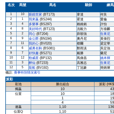
名次
馬號
馬名
騎師
練馬
1
10
眼鏡世家
(BT173)
韋達
何良
2
1
我來贏
(BS244)
霍達
愛倫
3
4
多樂事
(BS297)
賴維銘
許怡
4
8
美好時代
(BT123)
冼毅力
方祿麟
5
2
同心
(BT204)
薛順強
告東尼
6
9
金公爵
(BN194)
奧丹尼
黃偉烈
7
11
我的心
(BV020)
都爾
梁定華
8
6
威勇名駒
(BS081)
鄭雨滇
吳定強
9
7
好快趣
(BS271)
戴勝
蘭尼
10
12
勁威星
(BP132)
馬偉昌
姚本輝
11
3
醉仙
(BT233)
高雅志
告東尼
12
5
龍船
(BV192)
丁冠豪
簡炳墀
備註:
賽事特別情況索引
派彩
彩池
勝出組合
派彩 (HK$
10
43
獨贏
10
18
位置
1
19
4
59
1,10
136
連贏
1,10
51
位置Q