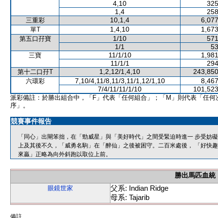
4,10
325
1,4
258
10,1,4
6,077
三重彩
1,4,10
1,673
單T
1/10
571
第五口孖寶
1/1
53
11/1/10
1,981
三寶
11/1/1
294
1,2,12/1,4,10
243,850
第十二口孖T
7,10/4,11/8,11/3,11/1,12/1,10
8,467
六環彩
7/4/11/11/1/10
101,523
派彩備註：於勝出組合中，「F」代表「任何組合」；「M」則代表「任何
序」。
競賽事件報告
「同心」出閘笨拙，在「勁威星」與「美好時代」之間受緊迫時進一 步受妨
上及其後不久，「威勇名駒」在「醉仙」之後被困守。二百米處後， 「好快
來贏」正略為向外斜跑以取位上前。
勝出馬匹血統
父系: Indian Ridge
眼鏡世家
母系: Tajarib
備註