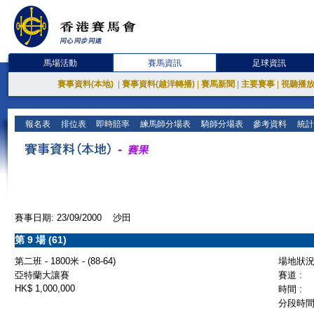
馬場活動
賽馬資訊
足球資訊
賽事資料(本地)
|
賽事資料(越洋轉播)
|
賽馬新聞
|
主要賽事
|
視聽播
報名表
排位表
即時賠率
練馬師分場表
騎師分場表
參考資料
統計
賽事日期: 23/09/2000 沙田
第 9 場 (61)
第二班 - 1800米 - (88-64)
場地狀況 
亞特蘭大讓賽
賽道 :
HK$ 1,000,000
時間 :
分段時間 