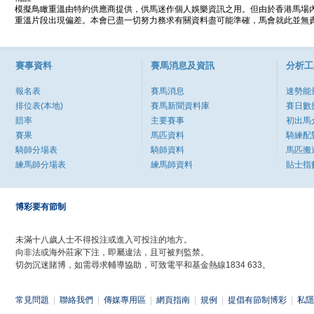
模擬鳥瞰重溫由特約供應商提供，供馬迷作個人娛樂資訊之用。但由於香港馬場
重溫片段出現偏差。本會已盡一切努力務求有關資料盡可能準確，馬會就此並無責
賽事資料
賽馬消息及資訊
分析工
報名表
賽馬消息
速勢能
排位表(本地)
賽馬新聞資料庫
賽日數
賠率
主要賽事
初出馬
賽果
馬匹資料
騎練配
騎師分場表
騎師資料
馬匹搬
練馬師分場表
練馬師資料
貼士指
博彩要有節制
未滿十八歲人士不得投注或進入可投注的地方。
向非法或海外莊家下注，即屬違法，且可被判監禁。
切勿沉迷賭博，如需尋求輔導協助，可致電平和基金熱線1834 633。
常見問題
|
聯絡我們
|
傳媒專用區
|
網頁指南
|
規例
|
提倡有節制博彩
|
私隱