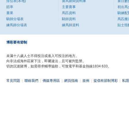
排位表(本地)
賽馬新聞資料庫
賽日數
賠率
主要賽事
初出馬
賽果
馬匹資料
騎練配
騎師分場表
騎師資料
馬匹搬
練馬師分場表
練馬師資料
貼士指
博彩要有節制
未滿十八歲人士不得投注或進入可投注的地方。
向非法或海外莊家下注，即屬違法，且可被判監禁。
切勿沉迷賭博，如需尋求輔導協助，可致電平和基金熱線1834 633。
常見問題
|
聯絡我們
|
傳媒專用區
|
網頁指南
|
規例
|
提倡有節制博彩
|
私隱