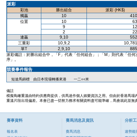
派彩
彩池
勝出組合
派彩 (HK$)
10
410
獨贏
10
63
位置
9
12
2
22
9,10
552
連贏
10,9,2
10,781
三重彩
2,9,10
885
單T
派彩備註：於勝出組合中，「F」代表「任何組合」；「M」則代表「任何
序」。
競賽事件報告
短途馬錦標 由日本現場轉播來港 一二○○米
備註
模擬鳥瞰重溫由特約供應商提供，供馬迷作個人娛樂資訊之用。但由於香港馬場
重溫片段出現偏差。本會已盡一切努力務求有關資料盡可能準確，馬會就此並無責
賽事資料
賽馬消息及資訊
分析工
報名表
賽馬消息
速勢能