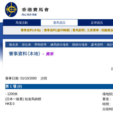
馬場活動
賽馬資訊
足球資訊
賽事資料(本地)
|
賽事資料(越洋轉播)
|
賽馬新聞
|
主要賽事
|
視聽播
報名表
排位表
即時賠率
練馬師分場表
騎師分場表
參考資料
統計
賽事日期: 01/10/2000 沙田
第 1 場 (0)
- 1200米
場地狀況
(日本一級賽) 短途馬錦標
賽道 :
HK$ 0
時間 :
分段時間