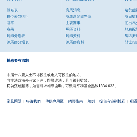
報名表
賽馬消息
速勢能
排位表(本地)
賽馬新聞資料庫
賽日數
賠率
主要賽事
初出馬
賽果
馬匹資料
騎練配
騎師分場表
騎師資料
馬匹搬
練馬師分場表
練馬師資料
貼士指
博彩要有節制
未滿十八歲人士不得投注或進入可投注的地方。
向非法或海外莊家下注，即屬違法，且可被判監禁。
切勿沉迷賭博，如需尋求輔導協助，可致電平和基金熱線1834 633。
常見問題
|
聯絡我們
|
傳媒專用區
|
網頁指南
|
規例
|
提倡有節制博彩
|
私隱