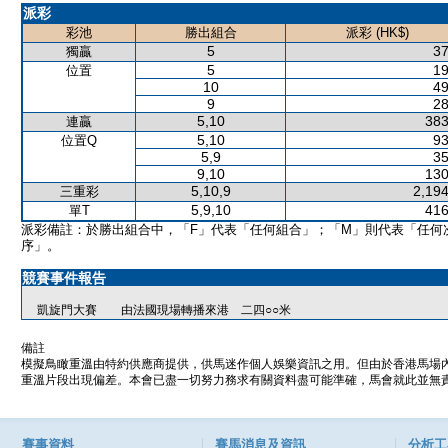
派彩
彩池
勝出組合
派彩 (HK$)
5
37
獨贏
5
19
位置
10
49
9
28
5,10
383
連贏
5,10
93
位置Q
5,9
35
9,10
130
5,10,9
2,194
三重彩
5,9,10
416
單T
派彩備註：於勝出組合中，「F」代表「任何組合」；「M」則代表「任何
序」。
競賽事件報告
凱旋門大賽 由法國現場轉播來港 二四○○米
備註
模擬鳥瞰重溫由特約供應商提供，供馬迷作個人娛樂資訊之用。但由於香港馬場
重溫片段出現偏差。本會已盡一切努力務求有關資料盡可能準確，馬會就此並無責
賽事資料
賽馬消息及資訊
分析工