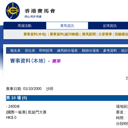
馬場活動
賽馬資訊
足球資訊
賽事資料(本地)
|
賽事資料(越洋轉播)
|
賽馬新聞
|
主要賽事
|
視聽播
報名表
排位表
即時賠率
練馬師分場表
騎師分場表
參考資料
統計
賽事日期: 01/10/2000 沙田
第 10 場 (0)
- 2400米
場地狀況
(國際一級賽) 凱旋門大賽
賽道 :
HK$ 0
時間 :
分段時間