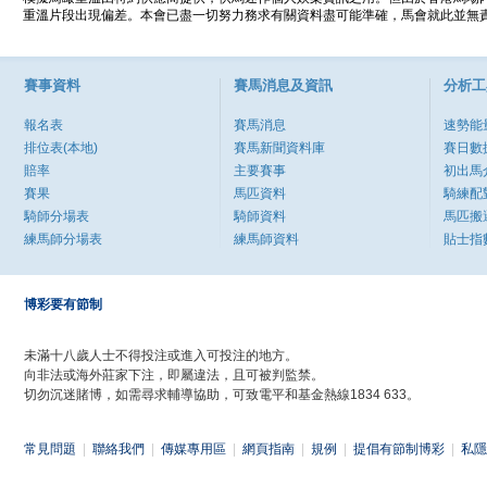
重溫片段出現偏差。本會已盡一切努力務求有關資料盡可能準確，馬會就此並無責
賽事資料
賽馬消息及資訊
分析工
報名表
賽馬消息
速勢能
排位表(本地)
賽馬新聞資料庫
賽日數
賠率
主要賽事
初出馬
賽果
馬匹資料
騎練配
騎師分場表
騎師資料
馬匹搬
練馬師分場表
練馬師資料
貼士指
博彩要有節制
未滿十八歲人士不得投注或進入可投注的地方。
向非法或海外莊家下注，即屬違法，且可被判監禁。
切勿沉迷賭博，如需尋求輔導協助，可致電平和基金熱線1834 633。
常見問題
|
聯絡我們
|
傳媒專用區
|
網頁指南
|
規例
|
提倡有節制博彩
|
私隱