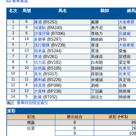
賽事重溫
名次
馬號
馬名
騎師
練馬
1
8
勝感
(BS252)
戴勝
大衛希斯
2
9
鴻運駒
(BM240)
奧丹尼
岳敦
3
6
沙溪孖寶
(BT096)
李格力
呂健威
4
14
多樂事
(BS297)
賴維銘
許怡
5
7
流行樂隊
(BV239)
韋達
大衛希斯
6
13
我來贏
(BS244)
霍達
愛倫
7
2
李逵
(BV261)
馬偉昌
苗禮德
8
3
功力高
(BV191)
白布朗
梁定華
9
10
自然贏
(BS195)
曾錦銓
告東尼
10
1
真先
(BS017)
薛順強
告東尼
11
11
勝利威
(BS226)
余健誠
吳定強
12
4
得其寶
(BP088)
易根
岳敦
13
12
大黃蜂
(BP238)
丁冠豪
簡炳墀
14
5
歡騰
(BT032)
胡活士
簡炳墀
備註:
賽事特別情況索引
派彩
彩池
勝出組合
派彩 (HK$)
8
86
獨贏
8
26
位置
9
108