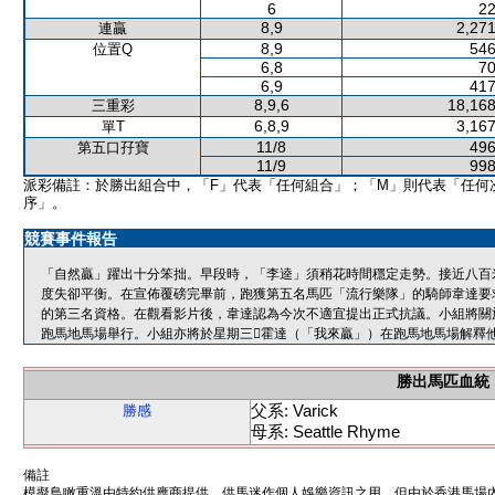
6
22
8,9
2,271
連贏
8,9
546
位置Q
6,8
70
6,9
417
8,9,6
18,168
三重彩
6,8,9
3,167
單T
11/8
496
第五口孖寶
11/9
998
派彩備註：於勝出組合中，「F」代表「任何組合」；「M」則代表「任何
序」。
競賽事件報告
「自然贏」躍出十分笨拙。早段時，「李逵」須稍花時間穩定走勢。接近八百
度失卻平衡。在宣佈覆磅完畢前，跑獲第五名馬匹「流行樂隊」的騎師韋達要
的第三名資格。在觀看影片後，韋達認為今次不適宜提出正式抗議。小組將關
跑馬地馬場舉行。小組亦將於星期三霍達（「我來贏」）在跑馬地馬場解釋
勝出馬匹血統
父系: Varick
勝感
母系: Seattle Rhyme
備註
模擬鳥瞰重溫由特約供應商提供，供馬迷作個人娛樂資訊之用。但由於香港馬場