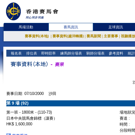
馬場活動
賽馬資訊
足球資訊
賽事資料(本地)
|
賽事資料(越洋轉播)
|
賽馬新聞
|
主要賽事
|
視聽播
報名表
排位表
即時賠率
練馬師分場表
騎師分場表
參考資料
統計
賽事日期: 07/10/2000 沙田
第 9 場 (92)
第一班 - 1800米 - (110-73)
場地狀況 
日本中央競馬會錦標（讓賽）
賽道 :
HK$ 1,600,000
時間 :
分段時間 