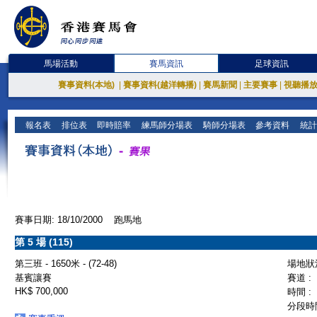
馬場活動
賽馬資訊
足球資訊
賽事資料(本地)
|
賽事資料(越洋轉播)
|
賽馬新聞
|
主要賽事
|
視聽播
報名表
排位表
即時賠率
練馬師分場表
騎師分場表
參考資料
統計
賽事日期: 18/10/2000 跑馬地
第 5 場 (115)
第三班 - 1650米 - (72-48)
場地狀況
基賓讓賽
賽道 :
HK$ 700,000
時間 :
分段時間