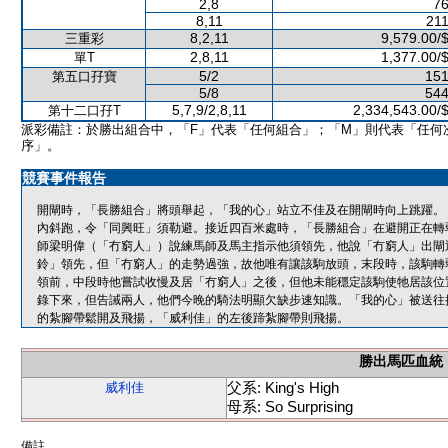
2,8
76
8,11
211
8,2,11
9,579.00/
三重彩
2,8,11
1,377.00/
單T
5/2
151
第五口孖寶
5/8
544
5,7,9/2,8,11
2,334,543.00/
第十二口孖T
派彩備註：於勝出組合中，「F」代表「任何組合」；「M」則代表「任何
序」。
競賽事件報告
開閘時，「長勝組合」將頭舉起，「我的心」站立不佳及在開閘時向上跳躍。
內斜跑，令「同興旺」須勒避。接近四百米處時，「長勝組合」在避開正在轉
師梁明偉（「冇窮人」）說練馬師及馬主指示他須領先，他說「冇窮人」出閘
鈴」領先，但「冇窮人」的走勢過強，故他唯有讓該駒放頭，末段時，該駒轉
領前，中段時他嘗試收慢及居「冇窮人」之後，但他未能穩定該駒使牠居該位
錄下來，但告誡兩人，他們今晚的騎法明顯欠缺步速知識。「我的心」被送往
的紮腳帶鬆開及飛揚，「威利佳」的左後蹄紮腳帶則飛揚。
勝出馬匹血統
父系: King's High
威利佳
母系: So Surprising
備註