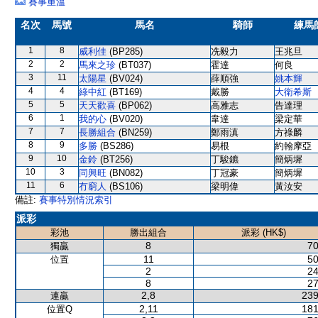
賽事重溫
名次
馬號
馬名
騎師
練馬
1
8
威利佳
(BP285)
冼毅力
王兆旦
2
2
馬來之珍
(BT037)
霍達
何良
3
11
太陽星
(BV024)
薛順強
姚本輝
4
4
綠中紅
(BT169)
戴勝
大衛希斯
5
5
天天歡喜
(BP062)
高雅志
告達理
6
1
我的心
(BV020)
韋達
梁定華
7
7
長勝組合
(BN259)
鄭雨滇
方祿麟
8
9
多勝
(BS286)
易根
約翰摩亞
9
10
金鈴
(BT256)
丁駿鑣
簡炳墀
10
3
同興旺
(BN082)
丁冠豪
簡炳墀
11
6
冇窮人
(BS106)
梁明偉
黃汝安
備註:
賽事特別情況索引
派彩
彩池
勝出組合
派彩 (HK$)
8
70
獨贏
11
50
位置
2
24
8
27
2,8
239
連贏
2,11
181
位置Q