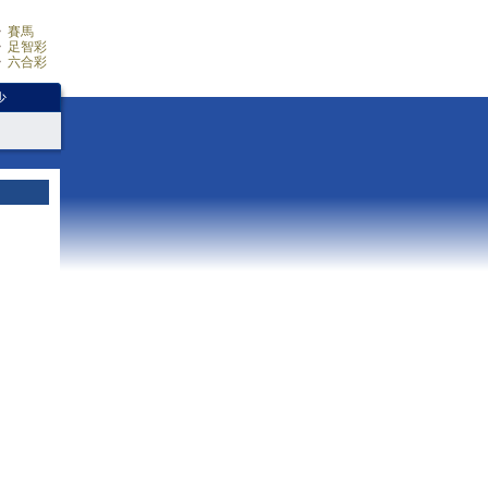
賽馬
足智彩
六合彩
少