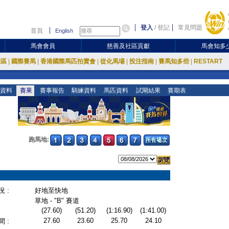
登入
/
登記
常見問題
首頁
English
馬會會員
慈善及社區貢獻
馬會知多
放區
|
國際賽馬
|
香港國際馬匹拍賣會
|
從化馬場
|
投注指南
|
賽馬知多些
|
RESTART
資料
賽果
賽事報告
騎練資料
馬匹資料
試閘結果
賽期表
跑馬地:
 :
好地至快地
草地 - "B" 賽道
(27.60)
(51.20)
(1:16.90)
(1:41.00)
27.60
23.60
25.70
24.10
 :