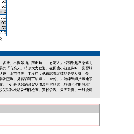
.50
.50
$5.0
$5.0
.00
.50
$5.0
次
「多勝」出閘笨拙。躍出時，「冇窮人」將頭舉起及急速向
弱的「冇窮人」時須大力勒避。在回應小組查詢時，見習騎
迅速，上前領先。中段時，他嘗試穩定該駒走勢及讓「金
弱及墮退。見習騎師丁駿鑣（「金鈴」）說練馬師指示他須
置。小組將見習騎師梁明偉及見習騎師丁駿鑣今次的解釋記
接受獸醫檢驗及例行檢查。賽後發現「天天歡喜」一對後蹄