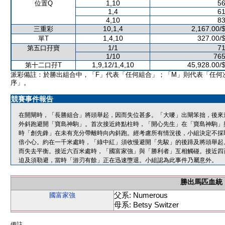
1,10
56
位置Q
1,4
61
4,10
83
10,1,4
2,167.00/
三重彩
1,4,10
327.00/
單T
1/1
71
第五口孖寶
1/10
765
1,9,12/1,4,10
45,928.00/
第十二口孖T
派彩備註：於勝出組合中，「F」代表「任何組合」；「M」則代表「任何
序」。
競賽事件報告
在開閘時，「長勝組合」將頭舉起，因而失位甚多。「大嘜」出閘笨拙，後來
外斜跑避開「寶島神駒」。首次接近終點柱時，「開心先生」在「寶島神駒」
時「創先鋒」在未有充分帶離時向內斜跑。經考慮所有情況後，小組決定不採
倍小心。約在一千米處時，「綠中紅」須收慢避開「先駿」的後蹄及將頭舉起
而失去平衡。接近六百米處時，「國富家強」與「勝利者」互相觸碰。接近四
迫及須勒避，當時「游刃有餘」正在迅速墮退。小組認為此事件乃屬意外。
勝出馬匹血統
父系: Numerous
國富家強
母系: Betsy Switzer
備註