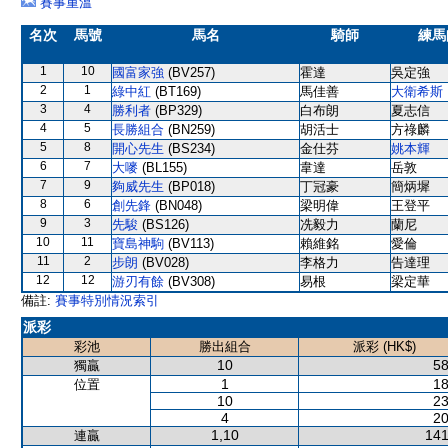
賽事重溫
名次
馬號
馬名
騎師
練馬
1
10
國富家強
(BV257)
霍達
吳定強
2
1
綠中紅
(BT169)
馬佳善
大衛希斯
3
4
勝利者
(BP329)
白布朗
夏志信
4
5
長勝組合
(BN259)
胡活士
方祿麟
5
8
開心先生
(BS234)
金仕芬
姚本輝
6
7
大嘜
(BL155)
韋達
岳敦
7
9
夠威先生
(BP018)
丁冠豪
簡炳墀
8
6
創先鋒
(BN048)
梁明偉
王登平
9
3
先駿
(BS126)
冼毅力
蘭尼
10
11
寶島神駒
(BV113)
賴維銘
愛倫
11
2
步朗
(BV028)
李格力
告達理
12
12
游刃有餘
(BV308)
易根
梁定華
備註:
賽事特別情況索引
派彩
彩池
勝出組合
派彩 (HK$)
10
58
獨贏
1
18
位置
10
23
4
20
1,10
141
連贏