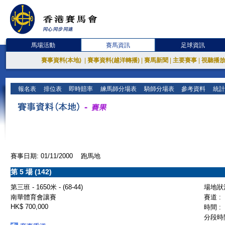
馬場活動
賽馬資訊
足球資訊
賽事資料(本地)
|
賽事資料(越洋轉播)
|
賽馬新聞
|
主要賽事
|
視聽播
報名表
排位表
即時賠率
練馬師分場表
騎師分場表
參考資料
統計
賽事日期: 01/11/2000 跑馬地
第 5 場 (142)
第三班 - 1650米 - (68-44)
場地狀況
南華體育會讓賽
賽道 :
HK$ 700,000
時間 :
分段時間