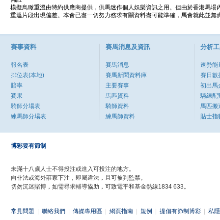
模擬鳥瞰重溫由特約供應商提供，供馬迷作個人娛樂資訊之用。但由於香港馬場
重溫片段出現偏差。本會已盡一切努力務求有關資料盡可能準確，馬會就此並無責
賽事資料
賽馬消息及資訊
分析工
報名表
賽馬消息
速勢能
排位表(本地)
賽馬新聞資料庫
賽日數
賠率
主要賽事
初出馬
賽果
馬匹資料
騎練配
騎師分場表
騎師資料
馬匹搬
練馬師分場表
練馬師資料
貼士指
博彩要有節制
未滿十八歲人士不得投注或進入可投注的地方。
向非法或海外莊家下注，即屬違法，且可被判監禁。
切勿沉迷賭博，如需尋求輔導協助，可致電平和基金熱線1834 633。
常見問題
|
聯絡我們
|
傳媒專用區
|
網頁指南
|
規例
|
提倡有節制博彩
|
私隱