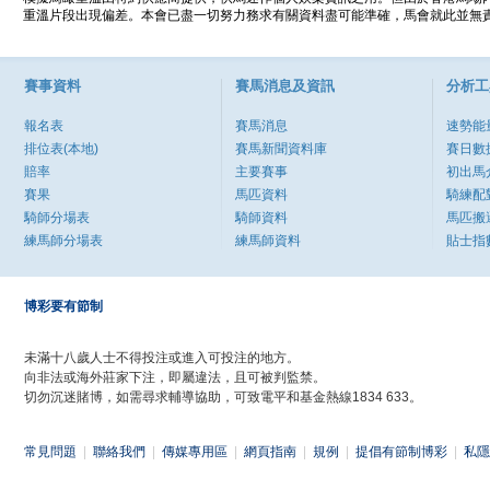
重溫片段出現偏差。本會已盡一切努力務求有關資料盡可能準確，馬會就此並無責
賽事資料
賽馬消息及資訊
分析工
報名表
賽馬消息
速勢能
排位表(本地)
賽馬新聞資料庫
賽日數
賠率
主要賽事
初出馬
賽果
馬匹資料
騎練配
騎師分場表
騎師資料
馬匹搬
練馬師分場表
練馬師資料
貼士指
博彩要有節制
未滿十八歲人士不得投注或進入可投注的地方。
向非法或海外莊家下注，即屬違法，且可被判監禁。
切勿沉迷賭博，如需尋求輔導協助，可致電平和基金熱線1834 633。
常見問題
|
聯絡我們
|
傳媒專用區
|
網頁指南
|
規例
|
提倡有節制博彩
|
私隱