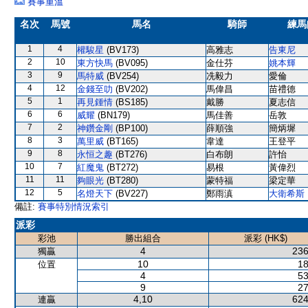
賽事重溫
名次
馬號
馬名
騎師
練馬
1
4
權駿星
(BV173)
高雅志
告東尼
2
10
東方快馬
(BV095)
金仕芬
姚本輝
3
9
馬特威
(BV254)
冼毅力
愛倫
4
12
金錢至叻
(BV202)
馬偉昌
苗禮德
5
1
再見鍾情
(BS185)
戴勝
夏志信
6
6
威耀
(BN179)
馬佳善
岳敦
7
2
神鑽金剛
(BP100)
薛順強
簡炳墀
8
3
萬里威
(BT165)
韋達
王登平
9
8
永恒之趣
(BT276)
白布朗
許怡
10
7
紅魔鬼
(BT272)
易根
黃偉烈
11
11
夠眼光
(BT280)
蒙特福
梁定華
12
5
名燈天下
(BV227)
鄭雨滇
大衛希斯
備註:
賽事特別情況索引
派彩
彩池
勝出組合
派彩 (HK$)
4
236
獨贏
10
18
位置
4
53
9
27
4,10
624
連贏