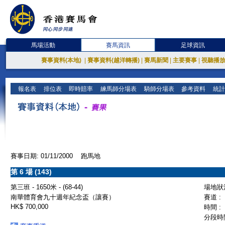
馬場活動
賽馬資訊
足球資訊
賽事資料(本地)
|
賽事資料(越洋轉播)
|
賽馬新聞
|
主要賽事
|
視聽播
報名表
排位表
即時賠率
練馬師分場表
騎師分場表
參考資料
統計
賽事日期: 01/11/2000 跑馬地
第 6 場 (143)
第三班 - 1650米 - (68-44)
場地狀況
南華體育會九十週年紀念盃（讓賽）
賽道 :
HK$ 700,000
時間 :
分段時間