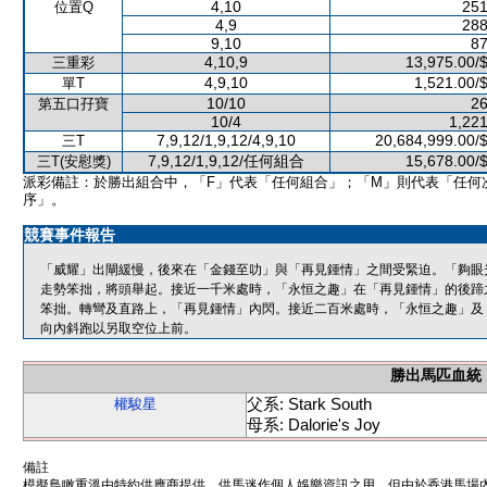
4,10
251
位置Q
4,9
288
9,10
87
4,10,9
13,975.00/
三重彩
4,9,10
1,521.00/
單T
10/10
26
第五口孖寶
10/4
1,221
7,9,12/1,9,12/4,9,10
20,684,999.00/
三T
7,9,12/1,9,12/任何組合
15,678.00/
三T(安慰獎)
派彩備註：於勝出組合中，「F」代表「任何組合」；「M」則代表「任何
序」。
競賽事件報告
「威耀」出閘緩慢，後來在「金錢至叻」與「再見鍾情」之間受緊迫。「夠眼
走勢笨拙，將頭舉起。接近一千米處時，「永恒之趣」在「再見鍾情」的後蹄
笨拙。轉彎及直路上，「再見鍾情」內閃。接近二百米處時，「永恒之趣」及
向內斜跑以另取空位上前。
勝出馬匹血統
父系: Stark South
權駿星
母系: Dalorie's Joy
備註
模擬鳥瞰重溫由特約供應商提供，供馬迷作個人娛樂資訊之用。但由於香港馬場