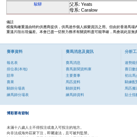
父系: Yeats
駿驊
母系: Caralow
備註
模擬鳥瞰重溫由特約供應商提供，供馬迷作個人娛樂資訊之用。但由於香港馬場
重溫片段出現偏差。本會已盡一切努力務求有關資料盡可能準確，馬會就此並無責
賽事資料
賽馬消息及資訊
分析工
報名表
賽馬消息
速勢能
排位表(本地)
賽馬新聞資料庫
賽日數
賠率
主要賽事
初出馬
賽果
馬匹資料
騎練配
騎師分場表
騎師資料
馬匹搬
練馬師分場表
練馬師資料
貼士指
博彩要有節制
未滿十八歲人士不得投注或進入可投注的地方。
向非法或海外莊家下注，即屬違法，且可被判監禁。