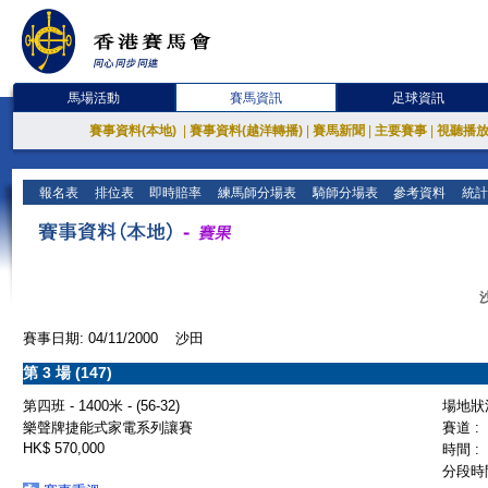
馬場活動
賽馬資訊
足球資訊
賽事資料(本地)
|
賽事資料(越洋轉播)
|
賽馬新聞
|
主要賽事
|
視聽播
報名表
排位表
即時賠率
練馬師分場表
騎師分場表
參考資料
統計
賽事日期: 04/11/2000 沙田
第 3 場 (147)
第四班 - 1400米 - (56-32)
場地狀況
樂聲牌捷能式家電系列讓賽
賽道 :
HK$ 570,000
時間 :
分段時間