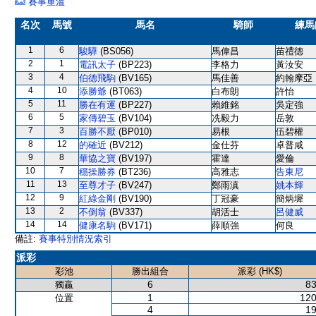
賽事重溫
名次
馬號
馬名
騎師
練馬
1
6
駿驊
(BS056)
馬偉昌
苗禮德
2
1
電訊太子
(BP223)
李格力
黃汝安
3
4
伯德飛駒
(BV165)
馬佳善
約翰摩亞
4
10
添勝爺
(BT063)
白布朗
許怡
5
11
勝在有運
(BP227)
賴維銘
吳定強
6
5
家傳碧玉
(BV104)
冼毅力
岳敦
7
3
百勝不厭
(BP010)
易根
伍碧權
8
12
的確近
(BV212)
金仕芬
卓普咸
9
8
華協之寶
(BV197)
霍達
愛倫
10
7
穩操勝券
(BT236)
高雅志
告東尼
11
13
至尊才子
(BV247)
鄭雨滇
姚本輝
12
9
紅綠金剛
(BV190)
丁冠豪
簡炳墀
13
2
不倒翁
(BV337)
胡活士
呂健威
14
14
健康名駒
(BV171)
薛順強
何良
備註:
賽事特別情況索引
派彩
彩池
勝出組合
派彩 (HK$)
6
83
獨贏
1
120
位置
4
19