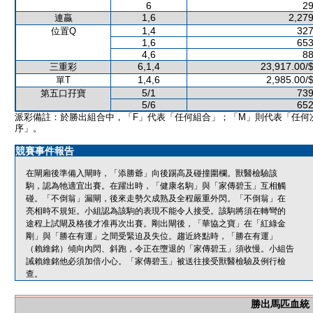
6
29
1,6
2,279
連贏
1,4
327
位置Q
1,6
653
4,6
88
6,1,4
23,917.00/
三重彩
1,4,6
2,985.00/
單T
5/1
739
第五口孖寶
5/6
652
派彩備註：於勝出組合中，「F」代表「任何組合」；「M」則代表「任何
序」。
競賽事件報告
在閘廂後準備入閘時，「添勝爺」向後踢高及碰撞圍欄。獸醫檢驗該
駒，認為牠適宜出賽。在躍出時，「健康名駒」與「家傳碧玉」互相觸
碰。「不倒翁」漏閘，後來走勢欠成熟及全程嚴重外閃。「不倒翁」在
亮相時不規矩。小組認為該駒的表現不能令人接受。該駒將須在轉彎的
途程上試閘及格後才准再次出賽。剛出閘後，「華協之寶」在「紅綠金
剛」與「勝在有運」之間受緊迫及失位。趨近終點時，「勝在有運」
（賴維銘）傾向內閃、斜跑，令正在墮退的「家傳碧玉」須收慢。小組告
誡賴維銘他必須加倍小心。「家傳碧玉」被送往接受獸醫檢驗及例行檢
查。
勝出馬匹血統