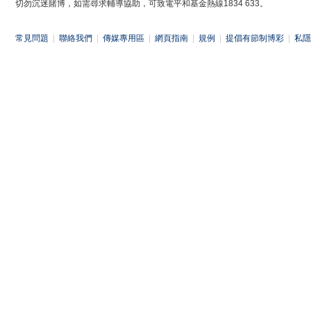
切勿沉迷賭博，如需尋求輔導協助，可致電平和基金熱線1834 633。
常見問題
|
聯絡我們
|
傳媒專用區
|
網頁指南
|
規例
|
提倡有節制博彩
|
私隱