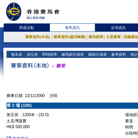
馬場活動
賽馬資訊
足球資訊
賽事資料(本地)
|
賽事資料(越洋轉播)
|
賽馬新聞
|
主要賽事
|
視聽播
報名表
排位表
即時賠率
練馬師分場表
騎師分場表
參考資料
統計
賽事日期: 22/11/2000 沙田
第 2 場 (190)
第五班 - 1200米 - (32-0)
場地狀況
土瓜灣讓賽
賽道 :
HK$ 500,000
時間 :
分段時間