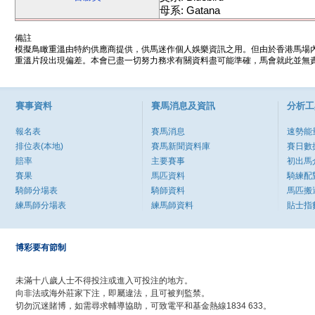
母系: Gatana
備註
模擬鳥瞰重溫由特約供應商提供，供馬迷作個人娛樂資訊之用。但由於香港馬場
重溫片段出現偏差。本會已盡一切努力務求有關資料盡可能準確，馬會就此並無責
賽事資料
賽馬消息及資訊
分析工
報名表
賽馬消息
速勢能
排位表(本地)
賽馬新聞資料庫
賽日數
賠率
主要賽事
初出馬
賽果
馬匹資料
騎練配
騎師分場表
騎師資料
馬匹搬
練馬師分場表
練馬師資料
貼士指
博彩要有節制
未滿十八歲人士不得投注或進入可投注的地方。
向非法或海外莊家下注，即屬違法，且可被判監禁。
切勿沉迷賭博，如需尋求輔導協助，可致電平和基金熱線1834 633。