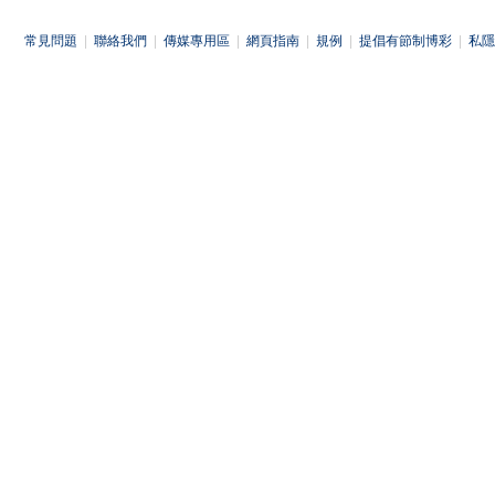
常見問題
|
聯絡我們
|
傳媒專用區
|
網頁指南
|
規例
|
提倡有節制博彩
|
私隱