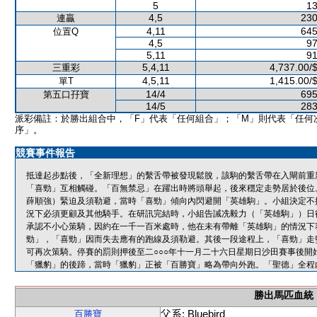
5
13
4,5
230
連贏
4,11
645
位置Q
4,5
97
5,11
91
5,4,11
4,737.00/
三重彩
4,5,11
1,415.00/
單T
14/4
695
第五口孖寶
14/5
283
派彩備註：於勝出組合中，「F」代表「任何組合」；「M」則代表「任何
序」。
競賽事件報告
抵達起步點後，「全新理想」的繫舌帶被發現鬆脫，該駒的繫舌帶在入閘前重
「喜勁」互相觸碰。「百無禁忌」在躍出時將頭舉起，後來穩定走勢居於後位
薛順強）緊迫及須勒避，當時「喜勁」傾向內閃避開「英雄駒」。小組決定不
況下必須更顧及其他騎手。在研訊完結時，小組告誡冼毅力（「英雄駒」）日
承認不小心策騎，因約在一千一百米處時，他在未有帶離「英雄駒」的情況下
勁」，「喜勁」因而失去應有的跑線及須勒避。其後一段途程上，「喜勁」走
可再次策騎。停賽的罰則押後至二○○○年十一月二十六日星期日沙田賽事後
「獵豹」的後蹄，當時「獵豹」正被「百勝寶」略為帶向外跑。「聖德」全程
勝出馬匹血統
父系: Bluebird
百勝寶