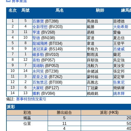
賽事重溫
名次
馬號
馬名
騎師
練馬
1
5
百勝寶
(BT288)
馬偉昌
苗禮德
2
4
全新理想
(BV203)
戴勝
大衛希斯
3
11
亨達
(BV268)
易根
愛倫
4
10
聖德
(BN198)
霍達
夏志信
5
8
龍城飛將
(BT034)
韋達
王登平
6
9
連冠英豪
(BS149)
李格力
呂健威
7
1
確多勁
(BV010)
鄭雨滇
蘭尼
8
12
喜勁
(BP057)
薛順強
吳定強
9
7
英雄駒
(BP053)
冼毅力
黃汝安
10
14
永同笑
(BT238)
余健誠
張定邦
11
3
星皇之皇
(BT262)
蒙特福
梁定華
12
2
百無禁忌
(BT008)
高雅志
告東尼
13
6
大家旺
(BP127)
丁冠豪
簡炳墀
14
13
獵豹
(BV084)
賴維銘
姚本輝
備註:
賽事特別情況索引
派彩
彩池
勝出組合
派彩 (HK$)
5
20
獨贏
11
50
位置
4
40