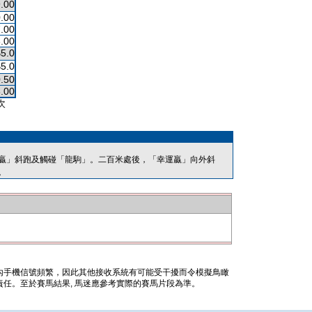
.00
.00
.00
.00
$5.0
$5.0
.50
.00
次
贏」斜跑及觸碰「龍駒」。二百米處後，「幸運贏」向外斜
。
內手機信號頻繁，因此其他接收系統有可能受干擾而令模擬鳥瞰
任。至於賽馬結果, 馬迷應參考實際的賽馬片段為準。