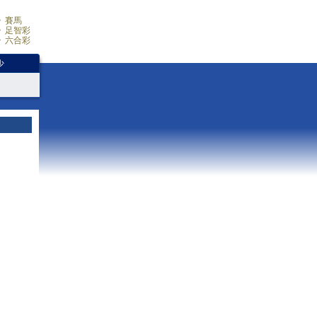
賽馬
足智彩
六合彩
少