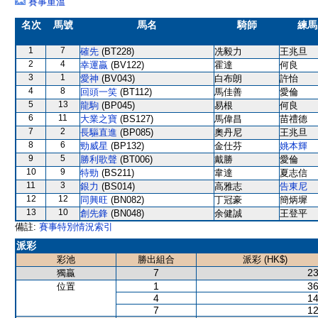
賽事重溫
名次
馬號
馬名
騎師
練馬
1
7
確先
(BT228)
冼毅力
王兆旦
2
4
幸運贏
(BV122)
霍達
何良
3
1
愛神
(BV043)
白布朗
許怡
4
8
回頭一笑
(BT112)
馬佳善
愛倫
5
13
龍駒
(BP045)
易根
何良
6
11
大業之寶
(BS127)
馬偉昌
苗禮德
7
2
長驅直進
(BP085)
奧丹尼
王兆旦
8
6
勁威星
(BP132)
金仕芬
姚本輝
9
5
勝利歌聲
(BT006)
戴勝
愛倫
10
9
特勁
(BS211)
韋達
夏志信
11
3
銀力
(BS014)
高雅志
告東尼
12
12
同興旺
(BN082)
丁冠豪
簡炳墀
13
10
創先鋒
(BN048)
余健誠
王登平
備註:
賽事特別情況索引
派彩
彩池
勝出組合
派彩 (HK$)
7
23
獨贏
1
36
位置
4
14
7
12