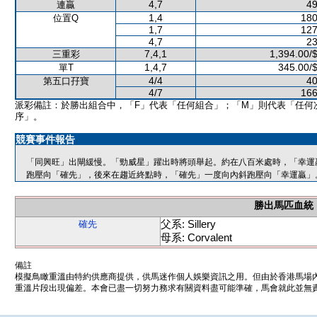
4,7
49
連贏
1,4
180
位置Q
1,7
127
4,7
23
7,4,1
1,394.00/
三重彩
1,4,7
345.00/
單T
4/4
40
第五口孖寶
4/7
166
派彩備註：於勝出組合中，「F」代表「任何組合」；「M」則代表「任何
序」。
競賽事件報告
「同興旺」出閘緩慢。「勁威星」躍出時將頭舉起。約在八百米處時，「幸運
跑壓向「確先」，後來在趨近終點時，「確先」一度向內斜跑壓向「幸運贏」
勝出馬匹血統
父系: Sillery
確先
母系: Corvalent
備註
模擬鳥瞰重溫由特約供應商提供，供馬迷作個人娛樂資訊之用。但由於香港馬場
重溫片段出現偏差。本會已盡一切努力務求有關資料盡可能準確，馬會就此並無責