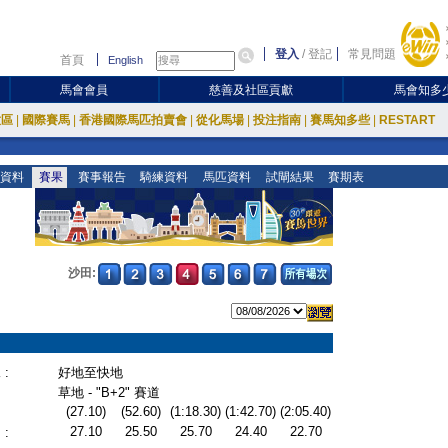
登入
/
登記
常見問題
首頁
English
馬會會員
慈善及社區貢獻
馬會知多
放區
|
國際賽馬
|
香港國際馬匹拍賣會
|
從化馬場
|
投注指南
|
賽馬知多些
|
RESTART
資料
賽果
賽事報告
騎練資料
馬匹資料
試閘結果
賽期表
沙田:
:
好地至快地
草地 - "B+2" 賽道
(27.10)
(52.60)
(1:18.30)
(1:42.70)
(2:05.40)
27.10
25.50
25.70
24.40
22.70
: