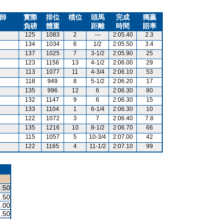
師
實際
排位
檔位
頭馬
完成
獨贏
負磅
體重
距離
時間
賠率
125
1083
2
---
2:05.40
2.3
134
1034
6
1/2
2:05.50
3.4
137
1025
7
3-1/2
2:05.90
25
123
1156
13
4-1/2
2:06.00
29
113
1077
11
4-3/4
2:06.10
53
118
949
8
5-1/2
2:06.20
17
135
996
12
6
2:06.30
80
132
1147
9
6
2:06.30
15
133
1104
1
6-1/4
2:06.30
10
122
1072
3
7
2:06.40
7.8
135
1216
10
8-1/2
2:06.70
66
115
1057
5
10-3/4
2:07.00
42
122
1165
4
11-1/2
2:07.10
99
.50
.50
.00
.50