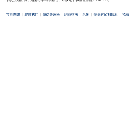
切勿沉迷賭博，如需尋求輔導協助，可致電平和基金熱線1834 633。
常見問題
|
聯絡我們
|
傳媒專用區
|
網頁指南
|
規例
|
提倡有節制博彩
|
私隱