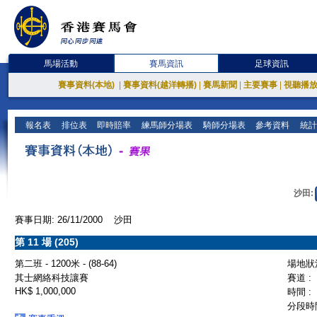
馬場活動
賽馬資訊
足球資訊
賽事資料(本地)
|
賽事資料(越洋轉播)
|
賽馬新聞
|
主要賽事
|
視聽播
報名表
排位表
即時賠率
練馬師分場表
騎師分場表
參考資料
統計
沙田:
賽事日期: 26/11/2000 沙田
第 11 場 (205)
第二班 - 1200米 - (88-64)
場地狀況
其士網絡科技讓賽
賽道 :
HK$ 1,000,000
時間 :
分段時間