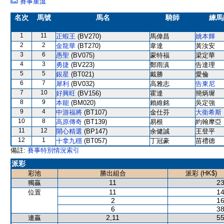
賽事重溫
名次
馬號
馬名
騎師
練馬
1
11
正蝦王
(BV270)
馬偉昌
姚本輝
2
2
金龍華
(BT270)
韋達
黃汝安
3
6
愚聖
(BV075)
蒙特福
梁定華
4
3
勇捷
(BV223)
鄭雨滇
告達理
5
5
銀星
(BT021)
戴勝
愛倫
6
7
犀利
(BV032)
高雅志
告東尼
7
10
好興旺
(BV156)
霍達
簡炳墀
8
9
本能
(BM020)
賴維銘
吳定強
9
4
中游福將
(BT107)
金仕芬
大衛希斯
10
8
高原傳奇
(BT139)
易根
約翰摩亞
11
12
開心精選
(BP147)
余健誠
王登平
12
1
十拿九穩
(BT057)
丁冠豪
苗禮德
備註:
賽事特別情況索引
派彩
彩池
勝出組合
派彩 (HK$)
11
23
獨贏
11
14
位置
2
16
6
38
2,11
55
連贏