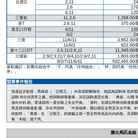
2,11
24
位置Q
2,6
175
6,11
120
11,2,6
1,268.00/
三重彩
2,6,11
370.00/
單T
6/11
139
第五口孖寶
6/2
24
11/6/11
3,862.00/
三寶
11/6/2
822.00/
2,6,11/2,6,11
11,349.00/
第十二口孖T
2,9/2,9,11/7,8/4,11/2,6/2,11
1,803.00/
六環彩
9/2/7/11/6/11
502,465.00/
派彩備註：於勝出組合中，「F」代表「任何組合」；「M」則代表「任何
序」。
競賽事件報告
抵達起步點後，馬偉昌（「正蝦王」）向當值獸醫報告，他認為該駒有 肌肉
該駒 有任何異常之處，經與騎師商量後，決定該駒適宜出賽。「勇捷」出閘 
速向外斜 跑。霍達因而一度在鞍上失去平衡。「犀利」在躍出時將頭兩邊搖擺
勢及將頭兩邊搖 擺。亦在早段時，「中游福將」難以穩定走勢及失去平衡。約
終點時，「勇捷」在 「正蝦王」的後軀之後一度走勢笨拙及向內斜跑。見習騎
被「本能」拋下馬。
勝出馬匹血統