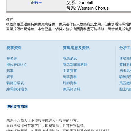
父系: Danehill
正蝦王
母系: Western Chorus
備註
模擬鳥瞰重溫由特約供應商提供，供馬迷作個人娛樂資訊之用。但由於香港馬場
重溫片段出現偏差。本會已盡一切努力務求有關資料盡可能準確，馬會就此並無責
賽事資料
賽馬消息及資訊
分析工
報名表
賽馬消息
速勢能
排位表(本地)
賽馬新聞資料庫
賽日數
賠率
主要賽事
初出馬
賽果
馬匹資料
騎練配
騎師分場表
騎師資料
馬匹搬
練馬師分場表
練馬師資料
貼士指
博彩要有節制
未滿十八歲人士不得投注或進入可投注的地方。
向非法或海外莊家下注，即屬違法，且可被判監禁。