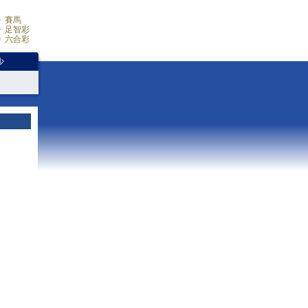
賽馬
足智彩
六合彩
少