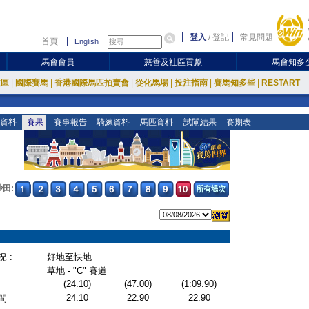
登入
/
登記
常見問題
首頁
English
馬會會員
慈善及社區貢獻
馬會知多
放區
|
國際賽馬
|
香港國際馬匹拍賣會
|
從化馬場
|
投注指南
|
賽馬知多些
|
RESTART
資料
賽果
賽事報告
騎練資料
馬匹資料
試閘結果
賽期表
沙田:
 :
好地至快地
草地 - "C" 賽道
(24.10)
(47.00)
(1:09.90)
24.10
22.90
22.90
 :