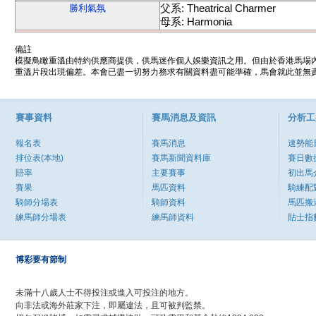
父系: Theatrical Charmer
勝利氣氛
母系: Harmonia
備註
模擬鳥瞰重溫由特約供應商提供，供馬迷作個人娛樂資訊之用。但由於香港馬場
重溫片段出現偏差。本會已盡一切努力務求有關資料盡可能準確，馬會就此並無責
賽事資料
賽馬消息及資訊
分析工
報名表
賽馬消息
速勢能
排位表(本地)
賽馬新聞資料庫
賽日數
賠率
主要賽事
初出馬
賽果
馬匹資料
騎練配
騎師分場表
騎師資料
馬匹搬
練馬師分場表
練馬師資料
貼士指
博彩要有節制
未滿十八歲人士不得投注或進入可投注的地方。
向非法或海外莊家下注，即屬違法，且可被判監禁。