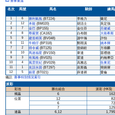
賽事重溫
名次
馬號
馬名
騎師
練馬
1
6
勝利氣氛
(BT224)
李格力
蘭尼
2
12
本能
(BM020)
胡活士
吳定強
3
7
金巴
(BP155)
金仕芬
呂健威
4
8
尊嚴寶
(CA182)
白布朗
大衛希斯
5
9
建造精英
(BV048)
謝中瀚
許怡
6
11
牛精仔
(BP318)
鄭雨滇
姚本輝
7
2
得令威
(BT125)
曾錦銓
方祿麟
8
10
馬迷福星
(BV150)
韋達
苗禮德
9
3
有風格
(BV025)
霍達
約翰摩亞
10
4
風雲世紀
(BV029)
高雅志
告東尼
11
1
友誼永固
(BT297)
巫斯義
簡炳墀
12
5
銀星
(BT021)
薛達祺
愛倫
備註:
賽事特別情況索引
派彩
彩池
勝出組合
派彩 (HK$)
6
162
獨贏
12
82
位置
6
72
7
125
6,12
1,795
連贏