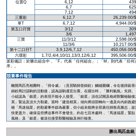
6,12
439
位置Q
6,7
625
7,12
494
6,12,7
26,239.00/
三重彩
6,7,12
4,944.00/
單T
3/12
309
第五口孖寶
3/6
1,497
11/3/12
2,598.00/
三寶
11/3/6
10,217.00/
3,9,12/6,7,12
450,056.00/
第十二口孖T
1,7/2,4/4,10/11,13/3,12/6,12
395,506.00/
六環彩
派彩備註：於勝出組合中，「F」代表「任何組合」；「M」則代表「任何
序」。
競賽事件報告
離開馬匹亮相圈時，「得令威」（見習騎師曾錦銓）觸碰圍欄，令右後蹄跖骨
錦銓商討該駒的活動後，認為該駒適宜出賽。在躍出時，「勝利氣氛」失蹄。
小組認為「銀星」的表現不能令人接受。「銀星」須在試閘及格經獸醫檢驗後
英」緊迫及須大力勒避。當時「建造精英」傾向將頭部轉向一邊及向內斜跑避
雖「馬迷福星」的勒避事件頗為嚴重，但小組未能將全部責任歸咎高雅志，故
快更盡力，確保這些擠迫事件不會發生。約在七百米處時，「馬迷福星」緊貼
風格」及「銀星」被送往接受獸醫檢驗及例行檢查。
勝出馬匹血統