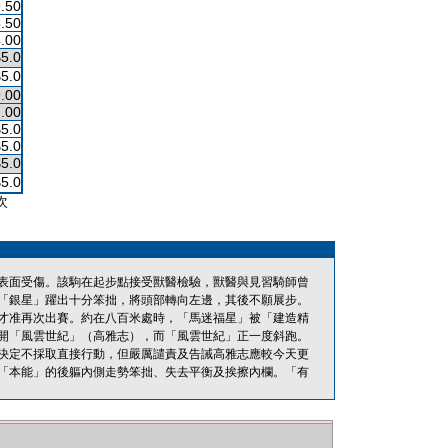
.50
.50
.00
$5.0
$5.0
.00
.00
$5.0
$5.0
$5.0
$5.0
次
表面受傷。該駒在起步點接受獸醫檢驗，獸醫與見習騎師曾
「銀星」躍出十分笨拙，將頭部轉向左邊，其後不願展步。
才准再次出賽。約在八百米處時，「馬迷福星」被「建造精
開「風雲世紀」（高雅志），而「風雲世紀」正一度斜跑。
決定不採取直接行動，但嚴厲譴責及告誡高雅志應較今天更
「本能」的後軀內側走勢笨拙、失去平衡及挨擦內欄。「有