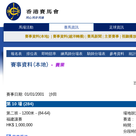
馬場活動
賽馬資訊
足球資訊
賽事資料(本地)
|
賽事資料(越洋轉播)
|
賽馬新聞
|
主要賽事
|
視聽播
報名表
排位表
即時賠率
練馬師分場表
騎師分場表
參考資料
統計
賽事日期: 01/01/2001 沙田
第 10 場 (284)
第二班 - 1200米 - (84-64)
場地狀況
福建讓賽
賽道 :
HK$ 1,000,000
時間 :
分段時間