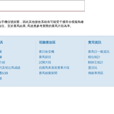
內手機信號頻繁，因此其他接收系統有可能受干擾而令模擬鳥瞰
任。至於賽馬結果, 馬迷應參考實際的賽馬片段為準。
具
視聽播放區
實用資訊
量
賽日收音機
賽馬日一般資訊
據
賽馬節目
檔位統計
介紹
試閘片段
騎師王統計
對及初岀馬成績
自購馬來港前賽事片段
靈活玩
遷紀錄
賽馬娛樂新聞
傳媒專用區
數