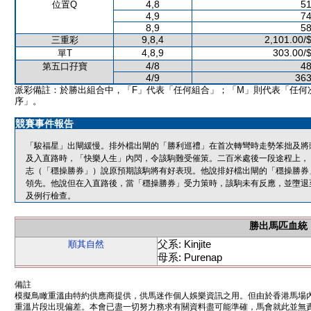
4,8
51
位置Q
4,9
74
8,9
58
9,8,4
2,101.00/
三重彩
4,8,9
303.00/
單T
4/8
48
第五口孖寶
4/9
363
派彩備註：於勝出組合中，「F」代表「任何組合」；「M」則代表「任何
序」。
競賽事件報告
「駿福星」出閘緩慢。排外檔出閘的「勝利巡禮」在首次轉彎時走勢笨拙及將
及入直路時，「快樂人生」內閃，令該駒難受催策。二百米處後一段途程上，
志（「穩操勝券」）說原預期該駒將有好表現。他說排好檔出閘的「穩操勝券
領先。他說但在入直路後，當「穩操勝券」受力策時，該駒未有反應，並墮退
及例行檢查。
勝出馬匹血統
父系: Kinjite
順其自然
母系: Purenap
備註
模擬鳥瞰重溫由特約供應商提供，供馬迷作個人娛樂資訊之用。但由於香港馬場
重溫片段出現偏差。本會已盡一切努力務求有關資料盡可能準確，馬會就此並無責