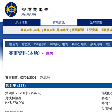
馬場活動
賽馬資訊
足球資訊
賽事資料(本地)
|
賽事資料(越洋轉播)
|
賽馬新聞
|
主要賽事
|
視聽播
報名表
排位表
即時賠率
練馬師分場表
騎師分場表
參考資料
統計
賽事日期: 03/01/2001 跑馬地
第 3 場 (287)
第四班 - 1200米 - (54-32)
場地狀況
薄扶林讓賽
賽道 :
HK$ 570,000
時間 :
分段時間