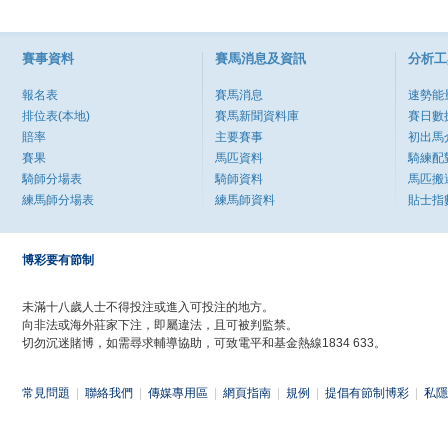
賽事資料
賽馬消息及資訊
分析工
報名表
賽馬消息
速勢能
排位表(本地)
賽馬新聞資料庫
賽日數
賠率
主要賽事
初出馬
賽果
馬匹資料
騎練配
騎師分場表
騎師資料
馬匹搬
練馬師分場表
練馬師資料
貼士指
博彩要有節制
未滿十八歲人士不得投注或進入可投注的地方。
向非法或海外莊家下注，即屬違法，且可被判監禁。
切勿沉迷賭博，如需尋求輔導協助，可致電平和基金熱線1834 633。
常見問題
|
聯絡我們
|
傳媒專用區
|
網頁指南
|
規例
|
提倡有節制博彩
|
私隱