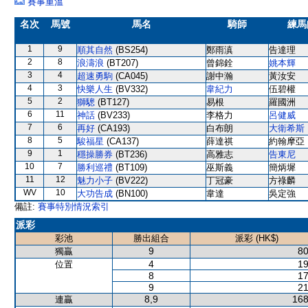
賽事重溫
名次
馬號
馬名
騎師
練馬
1
9
順其自然
(BS254)
鄭雨滇
告達理
2
8
浪濤浪
(BT207)
曾錦銓
姚本輝
3
4
超速勇駒
(CA045)
謝中瀚
黃汝安
4
3
快樂人生
(BV332)
韋紀力
伍碧權
5
2
獅驄
(BT127)
易根
羅國洲
6
11
神話
(BV233)
李格力
呂健威
7
6
再好
(CA193)
白布朗
大衛希斯
8
5
駿福星
(CA137)
薛達祺
約翰摩亞
9
1
穩操勝券
(BT236)
高雅志
告東尼
10
7
勝利巡禮
(BT109)
巫斯義
簡炳墀
11
12
魅力小子
(BV222)
丁冠豪
方祿麟
WV
10
大功告成
(BN100)
韋達
吳定強
備註:
賽事特別情況索引
派彩
彩池
勝出組合
派彩 (HK$)
9
80
獨贏
4
19
位置
8
17
9
21
8,9
168
連贏