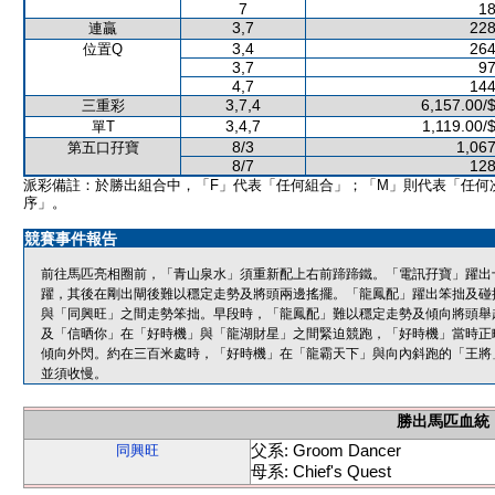
7
18
3,7
228
連贏
3,4
264
位置Q
3,7
97
4,7
144
3,7,4
6,157.00/
三重彩
3,4,7
1,119.00/
單T
8/3
1,067
第五口孖寶
8/7
128
派彩備註：於勝出組合中，「F」代表「任何組合」；「M」則代表「任何
序」。
競賽事件報告
前往馬匹亮相圈前，「青山泉水」須重新配上右前蹄蹄鐵。「電訊孖寶」躍出
躍，其後在剛出閘後難以穩定走勢及將頭兩邊搖擺。「龍鳳配」躍出笨拙及碰
與「同興旺」之間走勢笨拙。早段時，「龍鳳配」難以穩定走勢及傾向將頭舉
及「信晒你」在「好時機」與「龍湖財星」之間緊迫競跑，「好時機」當時正
傾向外閃。約在三百米處時，「好時機」在「龍霸天下」與向內斜跑的「王將
並須收慢。
勝出馬匹血統
父系: Groom Dancer
同興旺
母系: Chief's Quest