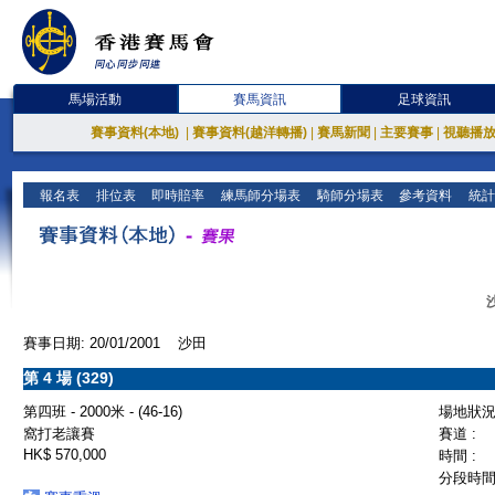
馬場活動
賽馬資訊
足球資訊
賽事資料(本地)
|
賽事資料(越洋轉播)
|
賽馬新聞
|
主要賽事
|
視聽播
報名表
排位表
即時賠率
練馬師分場表
騎師分場表
參考資料
統計
賽事日期: 20/01/2001 沙田
第 4 場 (329)
第四班 - 2000米 - (46-16)
場地狀況 
窩打老讓賽
賽道 :
HK$ 570,000
時間 :
分段時間 