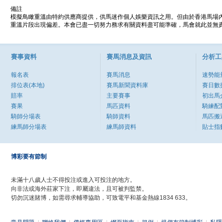
備註
模擬鳥瞰重溫由特約供應商提供，供馬迷作個人娛樂資訊之用。但由於香港馬場
重溫片段出現偏差。本會已盡一切努力務求有關資料盡可能準確，馬會就此並無責
賽事資料
賽馬消息及資訊
分析工
報名表
賽馬消息
速勢能
排位表(本地)
賽馬新聞資料庫
賽日數
賠率
主要賽事
初出馬
賽果
馬匹資料
騎練配
騎師分場表
騎師資料
馬匹搬
練馬師分場表
練馬師資料
貼士指
博彩要有節制
未滿十八歲人士不得投注或進入可投注的地方。
向非法或海外莊家下注，即屬違法，且可被判監禁。
切勿沉迷賭博，如需尋求輔導協助，可致電平和基金熱線1834 633。