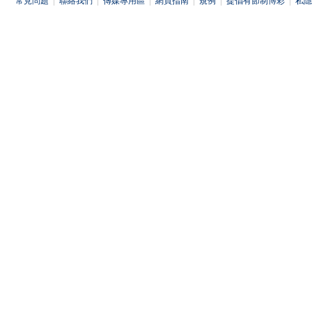
常見問題
|
聯絡我們
|
傳媒專用區
|
網頁指南
|
規例
|
提倡有節制博彩
|
私隱