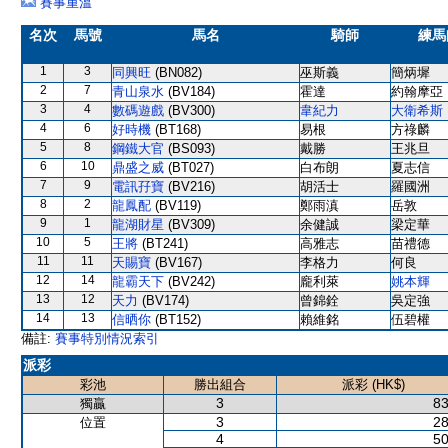
賽事重溫
名次
馬號
馬名
騎師
練馬
1
3
同興旺
(BN082)
巫斯義
簡炳墀
2
7
青山泉水
(BV184)
霍達
約翰摩亞
3
4
數碼遊戲
(BV300)
韋紀力
大衛希斯
4
6
好時機
(BT168)
易根
方祿麟
5
8
鋼鐵大官
(BS093)
戴勝
王兆旦
6
10
鼎盛之威
(BT027)
白布朗
夏志信
7
9
電訊孖寶
(BV216)
胡活士
羅國洲
8
2
龍鳳配
(BV119)
鄭雨滇
岳敦
9
1
龍湖財星
(BV309)
余健誠
梁定華
10
5
王將
(BT241)
高雅志
苗禮德
11
11
天賜寶
(BV167)
李格力
何良
12
14
龍霸天下
(BV242)
龐利萊
姚本輝
13
12
天力
(BV174)
曾錦銓
吳定強
14
13
信晒你
(BT152)
賴維銘
伍碧權
備註:
賽事特別情況索引
派彩
彩池
勝出組合
派彩 (HK$)
3
83
獨贏
3
28
位置
4
50