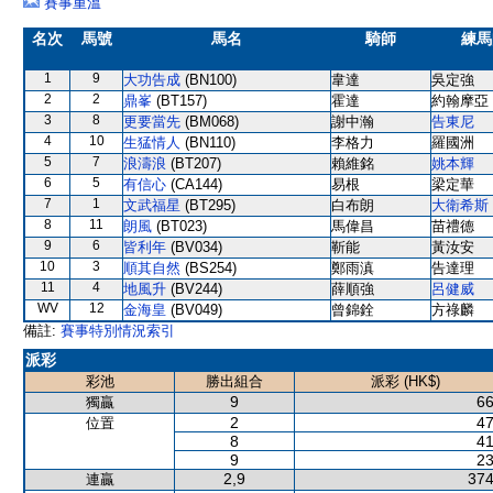
賽事重溫
名次
馬號
馬名
騎師
練馬
1
9
大功告成
(BN100)
韋達
吳定強
2
2
鼎峯
(BT157)
霍達
約翰摩亞
3
8
更要當先
(BM068)
謝中瀚
告東尼
4
10
生猛情人
(BN110)
李格力
羅國洲
5
7
浪濤浪
(BT207)
賴維銘
姚本輝
6
5
有信心
(CA144)
易根
梁定華
7
1
文武福星
(BT295)
白布朗
大衛希斯
8
11
朗風
(BT023)
馬偉昌
苗禮德
9
6
皆利年
(BV034)
靳能
黃汝安
10
3
順其自然
(BS254)
鄭雨滇
告達理
11
4
地風升
(BV244)
薛順強
呂健威
WV
12
金海皇
(BV049)
曾錦銓
方祿麟
備註:
賽事特別情況索引
派彩
彩池
勝出組合
派彩 (HK$)
9
66
獨贏
2
47
位置
8
41
9
23
2,9
374
連贏