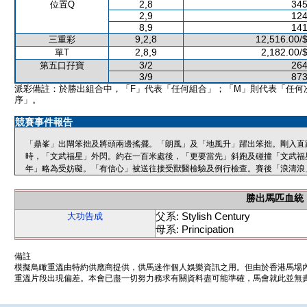
2,8
345
位置Q
2,9
124
8,9
141
9,2,8
12,516.00/
三重彩
2,8,9
2,182.00/
單T
3/2
264
第五口孖寶
3/9
873
派彩備註：於勝出組合中，「F」代表「任何組合」；「M」則代表「任何
序」。
競賽事件報告
「鼎峯」出閘笨拙及將頭兩邊搖擺。「朗風」及「地風升」躍出笨拙。剛入直
時，「文武福星」外閃。約在一百米處後，「更要當先」斜跑及碰撞「文武福
年」略為受妨礙。「有信心」被送往接受獸醫檢驗及例行檢查。賽後「浪濤浪
勝出馬匹血統
父系: Stylish Century
大功告成
母系: Principation
備註
模擬鳥瞰重溫由特約供應商提供，供馬迷作個人娛樂資訊之用。但由於香港馬場
重溫片段出現偏差。本會已盡一切努力務求有關資料盡可能準確，馬會就此並無責