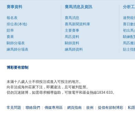
賽事資料
賽馬消息及資訊
分析工
報名表
賽馬消息
速勢能
排位表(本地)
賽馬新聞資料庫
賽日數
賠率
主要賽事
初出馬
賽果
馬匹資料
騎練配
騎師分場表
騎師資料
馬匹搬
練馬師分場表
練馬師資料
貼士指
博彩要有節制
未滿十八歲人士不得投注或進入可投注的地方。
向非法或海外莊家下注，即屬違法，且可被判監禁。
切勿沉迷賭博，如需尋求輔導協助，可致電平和基金熱線1834 633。
常見問題
|
聯絡我們
|
傳媒專用區
|
網頁指南
|
規例
|
提倡有節制博彩
|
私隱