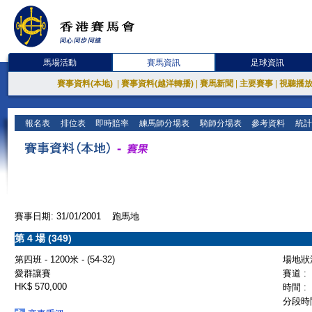
馬場活動
賽馬資訊
足球資訊
賽事資料(本地)
|
賽事資料(越洋轉播)
|
賽馬新聞
|
主要賽事
|
視聽播
報名表
排位表
即時賠率
練馬師分場表
騎師分場表
參考資料
統計
賽事日期: 31/01/2001 跑馬地
第 4 場 (349)
第四班 - 1200米 - (54-32)
場地狀況
愛群讓賽
賽道 :
HK$ 570,000
時間 :
分段時間