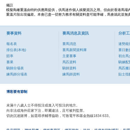
備註
模擬鳥瞰重溫由特約供應商提供，供馬迷作個人娛樂資訊之用。但由於香港馬場
重溫片段出現偏差。本會已盡一切努力務求有關資料盡可能準確，馬會就此並無責
賽事資料
賽馬消息及資訊
分析工
報名表
賽馬消息
速勢能
排位表(本地)
賽馬新聞資料庫
賽日數
賠率
主要賽事
初出馬
賽果
馬匹資料
騎練配
騎師分場表
騎師資料
馬匹搬
練馬師分場表
練馬師資料
貼士指
博彩要有節制
未滿十八歲人士不得投注或進入可投注的地方。
向非法或海外莊家下注，即屬違法，且可被判監禁。
切勿沉迷賭博，如需尋求輔導協助，可致電平和基金熱線1834 633。