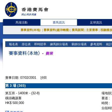
馬場活動
賽馬資訊
足球資訊
賽事資料(本地)
|
賽事資料(越洋轉播)
|
賽馬新聞
|
主要賽事
|
視聽播
報名表
排位表
即時賠率
練馬師分場表
騎師分場表
參考資料
統計
賽事日期: 07/02/2001 沙田
第 3 場 (365)
第五班 - 1400米 - (32-8)
場地狀況
橫頭磡讓賽
賽道 :
HK$ 500,000
時間 :
分段時間