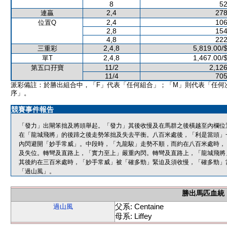
8
52
2,4
278
連贏
2,4
106
位置Q
2,8
154
4,8
222
2,4,8
5,819.00/
三重彩
2,4,8
1,467.00/
單T
11/2
2,126
第五口孖寶
11/4
705
派彩備註：於勝出組合中，「F」代表「任何組合」；「M」則代表「任何
序」。
競賽事件報告
「發力」出閘笨拙及將頭舉起。「發力」其後收慢及在馬群之後橫越至內欄位
在「龍城飛將」的後蹄之後走勢笨拙及失去平衡。八百米處後，「利是當頭」
內閃避開「妙手常威」。中段時，「九龍駿」走勢不順，而約在八百米處時，
及失位。轉彎及直路上，「實力至上」嚴重內閃。轉彎及直路上，「龍城飛將
其後約在三百米處時，「妙手常威」被「確多勁」緊迫及須收慢，「確多勁」
「過山風」。
勝出馬匹血統
父系: Centaine
過山風
母系: Liffey