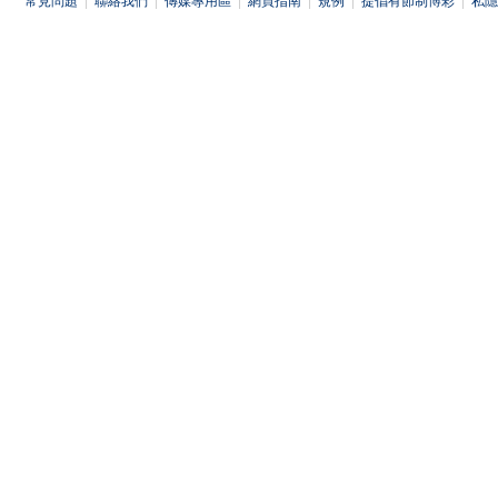
常見問題
|
聯絡我們
|
傳媒專用區
|
網頁指南
|
規例
|
提倡有節制博彩
|
私隱