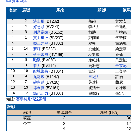
賽事重溫
名次
馬號
馬名
騎師
練馬
1
2
過山風
(BT202)
靳能
黃汝安
2
4
好意頭
(BV271)
李格力
告達理
3
8
利是當頭
(BS162)
戴勝
苗禮德
4
1
實力至上
(BV207)
鄭雨滇
伍碧權
5
11
錢江之星
(BT302)
易根
簡炳墀
6
14
新輝
(BS323)
余健誠
梁定華
7
5
妙手常威
(BV196)
巫斯義
愛倫
8
6
勵贏
(BV030)
賴維銘
吳定強
9
3
發力
(BV314)
高雅志
告東尼
10
10
龍城飛將
(BT034)
韋達
王登平
11
9
九龍駿
(BT147)
韋紀力
許怡
12
7
確多勁
(BV010)
薛達祺
蘭尼
13
13
得令寶
(BV161)
胡活士
方祿麟
14
12
綠色活力
(BT007)
曾錦銓
張定邦
備註:
賽事特別情況索引
派彩
彩池
勝出組合
派彩 (HK$)
2
36
獨贏
2
17
位置
4
42