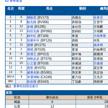
賽事重溫
名次
馬號
馬名
騎師
練馬
1
6
權駿星
(BV173)
高雅志
告東尼
2
8
駿先鋒
(BV066)
薛順強
王登平
3
12
多橋
(BS295)
金仕芬
方祿麟
4
13
特區先鋒
(BP090)
曾錦銓
方祿麟
5
7
綠中紅
(BT169)
韋達
大衛希斯
6
3
快樂年年
(BP126)
易根
何良
7
11
通勝
(BV275)
靳能
姚本輝
8
2
勇闖
(BT028)
霍達
約翰摩亞
9
9
珠寶王
(BP013)
謝中瀚
羅國洲
10
14
神駒必必
(BT079)
鄭雨滇
苗禮德
11
10
心之靈
(BT019)
余健誠
呂健威
12
1
愚聖
(BV075)
薛達祺
梁定華
13
5
威勇名駒
(BS081)
馬安東
吳定強
WV-A
4
幸運神駒
(CA249)
夏力信
王兆旦
WV
歌依羅
(BS043)
丁冠豪
簡炳墀
備註:
賽事特別情況索引
派彩
彩池
勝出組合
派彩 (HK$)
6
28
獨贏
12
18
位置