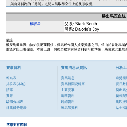
與向外斜跑的「勇闖」之間未能取得空位上前及須收慢。
勝出馬匹血統
父系: Stark South
權駿星
母系: Dalorie's Joy
備註
模擬鳥瞰重溫由特約供應商提供，供馬迷作個人娛樂資訊之用。但由於香港馬場
重溫片段出現偏差。本會已盡一切努力務求有關資料盡可能準確，馬會就此並無責
賽事資料
賽馬消息及資訊
分析工
報名表
賽馬消息
速勢能
排位表(本地)
賽馬新聞資料庫
賽日數
賠率
主要賽事
初出馬
賽果
馬匹資料
騎練配
騎師分場表
騎師資料
馬匹搬
練馬師分場表
練馬師資料
貼士指
博彩要有節制