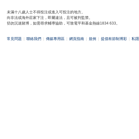
未滿十八歲人士不得投注或進入可投注的地方。
向非法或海外莊家下注，即屬違法，且可被判監禁。
切勿沉迷賭博，如需尋求輔導協助，可致電平和基金熱線1834 633。
常見問題
|
聯絡我們
|
傳媒專用區
|
網頁指南
|
規例
|
提倡有節制博彩
|
私隱