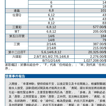
6
14
8
18
6,8
101
連贏
6,12
43
位置Q
6,8
43
8,12
83
6,8,12
577.00/
三重彩
6,8,12
205.00/
單T
14/6
184
第五口孖寶
14/8
79
2/14/6
387.00/
三寶
2/14/8
215.00/
5,6,14/6,8,12
20,325.00/
第十二口孖T
2,8/7,8/1,8/2,7/5,14/6,8
2,276.00/
六環彩
8/7/1/2/14/6
1,027,208.00/
派彩備註：於勝出組合中，「F」代表「任何組合」；「M」則代表「任何
序」。
競賽事件報告
入閘後，「幸運神駒」變得煩燥不安，以後足豎立及卡在閘廂上。根據獸醫建
能令人接受。該駒需經試閘及格才能再次出賽。「勇闖」躍出笨拙並將頭兩邊
引起一般性緊迫事件，主要受影響的馬匹為「愚聖」、「多橋」及「神駒必必
及「愚聖」之間受緊迫，當時「愚聖」正外閃。首次轉出直路時，「勇闖」在
跑。在斜跑時，「勇闖」令「綠中紅」略為受妨礙。約在六百米處時，「多橋
及內閃避開「神駒必必」。約在五百米處時，「勇闖」在「多橋」及「神駒必