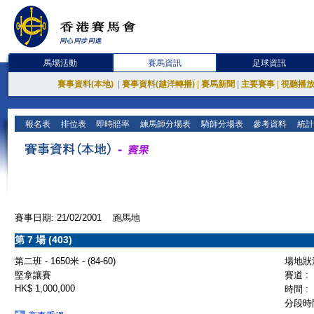
馬場活動
賽馬資訊
足球資訊
賽事資料(本地)
|
賽事資料(越洋轉播)
|
賽馬新聞
|
主要賽事
|
視聽播
報名表
排位表
即時賠率
練馬師分場表
騎師分場表
參考資料
統計
賽事日期: 21/02/2001 跑馬地
第 7 場 (403)
第二班 - 1650米 - (84-60)
場地狀況
堅拿讓賽
賽道 :
HK$ 1,000,000
時間 :
分段時間