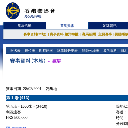
馬場活動
賽馬資訊
足球資訊
賽事資料(本地)
|
賽事資料(越洋轉播)
|
賽馬新聞
|
主要賽事
|
視聽播
報名表
排位表
即時賠率
練馬師分場表
騎師分場表
參考資料
統計
賽事日期: 28/02/2001 跑馬地
第 1 場 (413)
第五班 - 1650米 - (34-10)
場地狀況
利源讓賽
賽道 :
HK$ 500,000
時間 :
分段時間