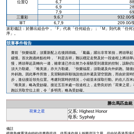
6,7
88
位置Q
6,9
28
7,9
69
9,6,7
932.00/
三重彩
6,7,9
209.00/
單T
派彩備註：於勝出組合中，「F」代表「任何組合」；「M」則代表「任何
序」。
競賽事件報告
賽前「快樂福星」須重新配上右後蹄蹄鐵。「勵贏」躍出非常笨拙，將頭舉起
緩慢。首次跑過終點柱時，「利是吉祥」難以穩定走勢及於一段途程上將頭舉
慢，將頭舉起及轉向一邊，雖韋達已作出努力令座騎受到適當的控制，該駒仍
須大力勒避。「唯美派」亦大力勒避。「快樂福星」須勒避及向外斜跑。隨後
外斜跑。因此事件所致，見習騎師薛順強說他須外避及望空競跑，而由於當時
步，進佔接近領先位置。考慮到當時的情況，小組並未採取行動。約在八百米
「唯美派」略為受妨礙。接近五百米處一段途程上，走勢良好的「荷東之星」
跑以另取空位上前，令「多明亮」略為受妨礙。
勝出馬匹血統
父系: Highest Honor
荷東之星
母系: Syphaly
備註
模擬鳥瞰重溫由特約供應商提供，供馬迷作個人娛樂資訊之用。但由於香港馬場