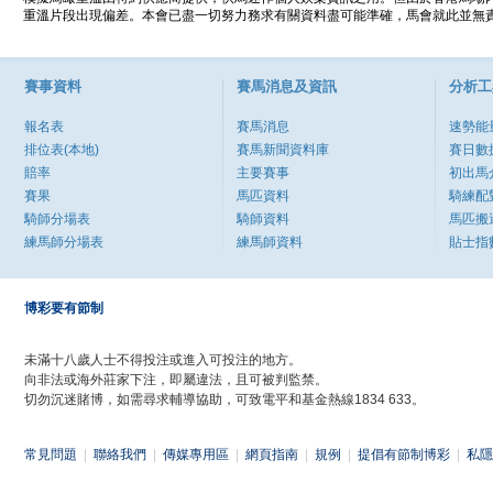
重溫片段出現偏差。本會已盡一切努力務求有關資料盡可能準確，馬會就此並無責
賽事資料
賽馬消息及資訊
分析工
報名表
賽馬消息
速勢能
排位表(本地)
賽馬新聞資料庫
賽日數
賠率
主要賽事
初出馬
賽果
馬匹資料
騎練配
騎師分場表
騎師資料
馬匹搬
練馬師分場表
練馬師資料
貼士指
博彩要有節制
未滿十八歲人士不得投注或進入可投注的地方。
向非法或海外莊家下注，即屬違法，且可被判監禁。
切勿沉迷賭博，如需尋求輔導協助，可致電平和基金熱線1834 633。
常見問題
|
聯絡我們
|
傳媒專用區
|
網頁指南
|
規例
|
提倡有節制博彩
|
私隱