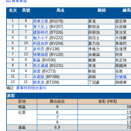
賽事重溫
名次
馬號
馬名
騎師
練馬
1
9
荷東之星
(BS078)
霍達
梁定華
2
6
實力至上
(BV207)
鄭雨滇
伍碧權
3
7
建新時代
(BT026)
薛順強
黃汝安
4
5
魅力小子
(BV222)
胡活士
方祿麟
5
10
利是吉祥
(BV204)
夏力信
黃偉烈
6
2
多明亮
(BV138)
李格力
告達理
7
12
快樂福星
(BV120)
余健誠
何良
8
8
勵贏
(BV030)
戴勝
吳定強
9
3
馬主威威
(BS231)
韋達
羅國洲
10
4
最愛
(BV273)
靳能
岳敦
11
1
永霸龍
(BP289)
易根
呂健威
12
11
唯美派
(BT209)
丁冠豪
簡炳墀
備註:
賽事特別情況索引
派彩
彩池
勝出組合
派彩 (HK$)
9
39
獨贏
6
13
位置
7
24
9
13
6,9
72
連贏