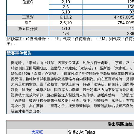
2,10
125
位置Q
2,6
156
6,10
93
6,10,2
4,487.00/
三重彩
2,6,10
754.00/
單T
1/10
41
第五口孖寶
1/6
286
派彩備註：於勝出組合中，「F」代表「任何組合」；「M」則代表「任何
序」。
競賽事件報告
開閘時，「泰威」向上跳躍，因而失位甚多。約於八百米處時，「亨達」及「永
時跌倒的原因展開研訊，並聽取了賴維銘(「永快活」)、巫斯義(「大家旺」)、
騎師薛順強(「泰威」)的證供。小組亦聆取了見習騎師謝中瀚所屬練馬師告東
部受傷，賴維銘嘗試收慢該駒及逐漸略為自內欄斜跑。約在五百米處時，見習
未有足能夠空位。當「必勝寶」嘗試上前時，觸碰「永快活」的後蹄，因而需
跌倒。隨後的「健康名駒」因而需大力勒避，幾乎將李格力拋下及需向外斜跑
證供後才完成此研訊，鄧廸因被送入醫院而未能作供。趨近終點時，「沙溪之寶
「必勝寶」被送往接受獸醫檢驗及例行檢查。賽後，獸醫報告「永快活」右前
再次出賽。亦在賽後，「至尊才子」接受獸醫檢驗。獸醫說該駒右後蹄不良於
驗後才准再次出賽。
勝出馬匹血統
父系: At Talaq
大家旺