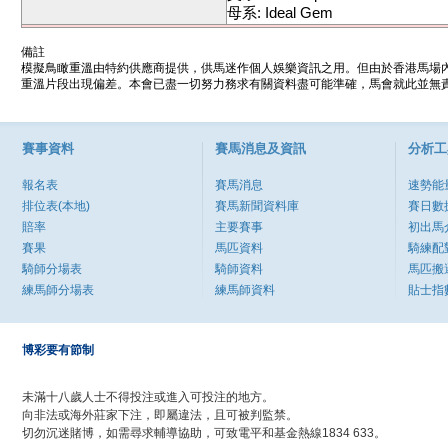
母系: Ideal Gem
備註
模擬鳥瞰重溫由特約供應商提供，供馬迷作個人娛樂資訊之用。但由於香港馬場
重溫片段出現偏差。本會已盡一切努力務求有關資料盡可能準確，馬會就此並無責
賽事資料
賽馬消息及資訊
分析工
報名表
賽馬消息
速勢能
排位表(本地)
賽馬新聞資料庫
賽日數
賠率
主要賽事
初出馬
賽果
馬匹資料
騎練配
騎師分場表
騎師資料
馬匹搬
練馬師分場表
練馬師資料
貼士指
博彩要有節制
未滿十八歲人士不得投注或進入可投注的地方。
向非法或海外莊家下注，即屬違法，且可被判監禁。
切勿沉迷賭博，如需尋求輔導協助，可致電平和基金熱線1834 633。