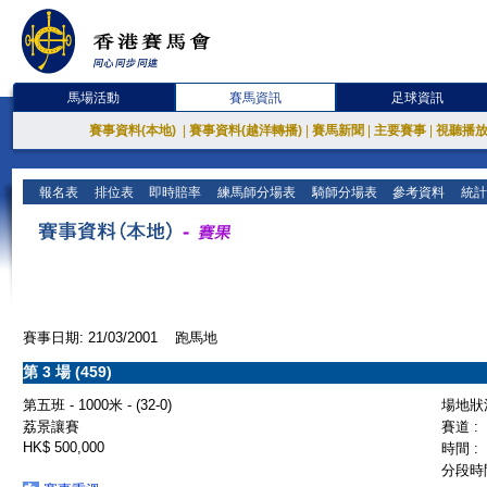
馬場活動
賽馬資訊
足球資訊
賽事資料(本地)
|
賽事資料(越洋轉播)
|
賽馬新聞
|
主要賽事
|
視聽播
報名表
排位表
即時賠率
練馬師分場表
騎師分場表
參考資料
統計
賽事日期: 21/03/2001 跑馬地
第 3 場 (459)
第五班 - 1000米 - (32-0)
場地狀況
荔景讓賽
賽道 :
HK$ 500,000
時間 :
分段時間