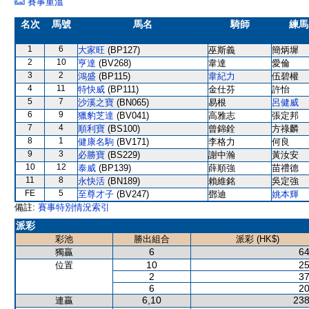
賽事重溫
名次
馬號
馬名
騎師
練馬
1
6
大家旺
(BP127)
巫斯義
簡炳墀
2
10
亨達
(BV268)
韋達
愛倫
3
2
鴻盛
(BP115)
韋紀力
伍碧權
4
11
特快威
(BP111)
金仕芬
許怡
5
7
沙溪之寶
(BN065)
易根
呂健威
6
9
獵豹芝達
(BV041)
高雅志
張定邦
7
4
順利寶
(BS100)
曾錦銓
方祿麟
8
1
健康名駒
(BV171)
李格力
何良
9
3
必勝寶
(BS229)
謝中瀚
黃汝安
10
12
泰威
(BP139)
薛順強
苗禮德
11
8
永快活
(BN189)
賴維銘
吳定強
FE
5
至尊才子
(BV247)
鄧迪
姚本輝
備註:
賽事特別情況索引
派彩
彩池
勝出組合
派彩 (HK$)
6
64
獨贏
10
25
位置
2
37
6
20
6,10
238
連贏