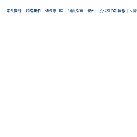
常見問題
|
聯絡我們
|
傳媒專用區
|
網頁指南
|
規例
|
提倡有節制博彩
|
私隱