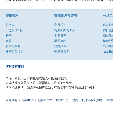
賽事資料
賽馬消息及資訊
分析工
報名表
賽馬消息
速勢能
排位表(本地)
賽馬新聞資料庫
賽日數
賠率
主要賽事
初出馬
賽果
馬匹資料
騎練配
騎師分場表
騎師資料
馬匹搬
練馬師分場表
練馬師資料
貼士指
博彩要有節制
未滿十八歲人士不得投注或進入可投注的地方。
向非法或海外莊家下注，即屬違法，且可被判監禁。
切勿沉迷賭博，如需尋求輔導協助，可致電平和基金熱線1834 633。
常見問題
|
聯絡我們
|
傳媒專用區
|
網頁指南
|
規例
|
提倡有節制博彩
|
私隱