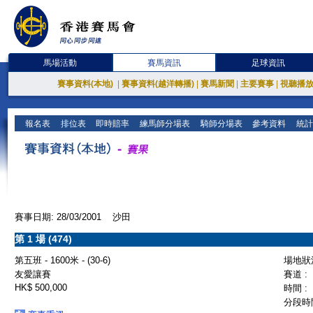
馬場活動
賽馬資訊
足球資訊
賽事資料(本地)
|
賽事資料(越洋轉播)
|
賽馬新聞
|
主要賽事
|
視聽播
報名表
排位表
即時賠率
練馬師分場表
騎師分場表
參考資料
統計
賽事日期: 28/03/2001 沙田
第 1 場 (474)
第五班 - 1600米 - (30-6)
場地狀況
友愛讓賽
賽道 :
HK$ 500,000
時間 :
分段時間