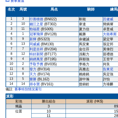
賽事重溫
名次
馬號
馬名
騎師
練馬
1
3
行善積德
(BN022)
靳能
呂健威
2
10
錢江之星
(BT302)
韋達
簡炳墀
3
11
勁福星
(BS005)
夏力信
卓普咸
4
1
冠軍飛彈
(BV128)
戴勝
大衛希斯
5
9
新輝
(BS323)
余健誠
梁定華
6
13
同威威
(BM130)
馬安東
張定邦
7
7
利是吉祥
(BV204)
金仕芬
黃偉烈
8
12
特好新聞
(BT177)
冼毅力
苗禮德
9
4
錦綉萬里
(BT195)
薛順強
王登平
10
2
予取予携
(BV035)
李格力
何良
11
6
發力
(BV314)
高雅志
告東尼
12
8
天力
(BV174)
賴維銘
吳定強
13
5
樂勝
(BL162)
謝中瀚
許怡
14
14
得令寶
(BV161)
曾錦銓
方祿麟
備註:
賽事特別情況索引
派彩
彩池
勝出組合
派彩 (HK$)
3
89
獨贏
10
15
位置
11
28