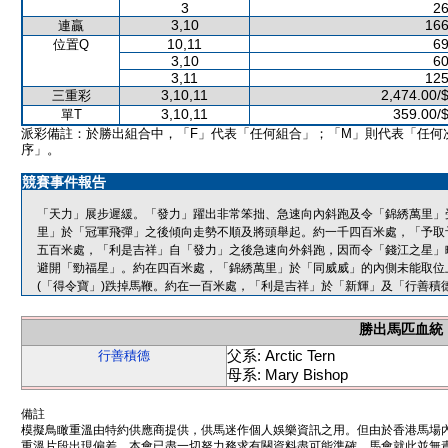
3
26
3,10
166
連贏
10,11
69
位置Q
3,10
60
3,11
125
3,10,11
2,474.00/
三重彩
3,10,11
359.00/
單T
派彩備註：於勝出組合中，「F」代表「任何組合」；「M」則代表「任何
序」。
競賽事件報告
「天力」展步遲緩。「發力」躍出非常笨拙、急速向內斜跑及令「錦綉萬里」
里」於「冠軍飛彈」之後傾向走勢不順及將頭舉起。約一千四百米處，「予取
五百米處，「利是吉祥」自「發力」之後急速向外斜跑，因而令「錢江之星」
避開「勁福星」。約在四百米處，「錦綉萬里」於「同威威」的內側未能取位
(「得令寶」)跌掉馬鞭。約在一百米處，「利是吉祥」於「新輝」及「行善積
勝出馬匹血統
父系: Arctic Tern
行善積德
母系: Mary Bishop
備註
模擬鳥瞰重溫由特約供應商提供，供馬迷作個人娛樂資訊之用。但由於香港馬場
重溫片段出現偏差。本會已盡一切努力務求有關資料盡可能準確，馬會就此並無責