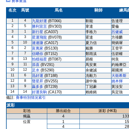
賽事重溫
名次
馬號
馬名
騎師
練馬
1
4
九龍好運
(BT066)
靳能
告達理
2
5
勝利宣言
(BV303)
韋達
愛倫
3
1
新行星
(CA037)
李格力
呂健威
4
3
星運飛龍
(BV078)
霍達
方祿麟
5
10
連連賺
(CA017)
夏力信
簡炳墀
6
2
富萬家
(BS130)
戴勝
王登平
7
7
信晒你
(BT152)
鄭雨滇
伍碧權
8
13
拍檔福星
(BT087)
易根
何良
9
11
添喜
(BV291)
馬安東
約翰摩亞
10
12
足水
(BS290)
余健誠
羅國洲
11
6
迅好運
(BT188)
冼毅力
大衛希斯
12
8
聲星昇
(BV255)
謝中瀚
姚本輝
13
9
贏多多
(BT239)
丁冠豪
黃汝安
14
14
好運良駒
(CA170)
賴維銘
吳定強
備註:
賽事特別情況索引
派彩
彩池
勝出組合
派彩 (HK$)
4
133
獨贏
1
15
位置
4
28