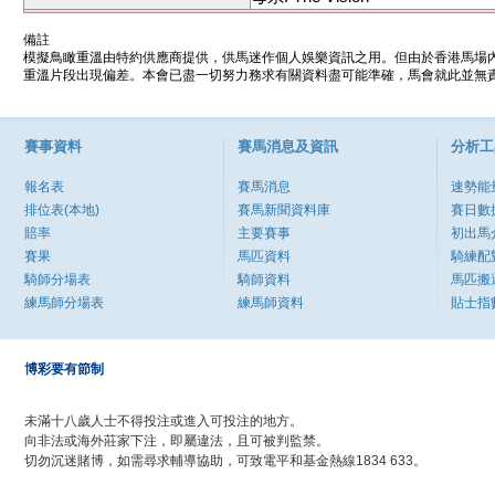
備註
模擬鳥瞰重溫由特約供應商提供，供馬迷作個人娛樂資訊之用。但由於香港馬場
重溫片段出現偏差。本會已盡一切努力務求有關資料盡可能準確，馬會就此並無責
賽事資料
賽馬消息及資訊
分析工
報名表
賽馬消息
速勢能
排位表(本地)
賽馬新聞資料庫
賽日數
賠率
主要賽事
初出馬
賽果
馬匹資料
騎練配
騎師分場表
騎師資料
馬匹搬
練馬師分場表
練馬師資料
貼士指
博彩要有節制
未滿十八歲人士不得投注或進入可投注的地方。
向非法或海外莊家下注，即屬違法，且可被判監禁。
切勿沉迷賭博，如需尋求輔導協助，可致電平和基金熱線1834 633。