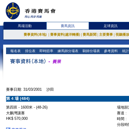
馬場活動
賽馬資訊
足球資訊
賽事資料(本地)
|
賽事資料(越洋轉播)
|
賽馬新聞
|
主要賽事
|
視聽播
報名表
排位表
即時賠率
練馬師分場表
騎師分場表
參考資料
統計
賽事日期: 31/03/2001 沙田
第 4 場 (484)
第四班 - 1600米 - (48-26)
場地狀況
大鵬灣讓賽
賽道 :
HK$ 570,000
時間 :
分段時間