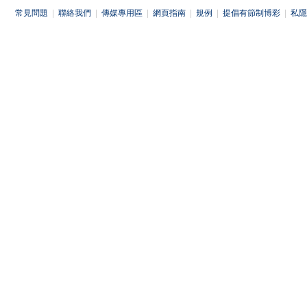
常見問題
|
聯絡我們
|
傳媒專用區
|
網頁指南
|
規例
|
提倡有節制博彩
|
私隱