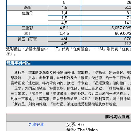
5
26
4,5
511
連贏
1,4
81
位置Q
1,5
71
4,5
141
4,5,1
5,057.00/
三重彩
1,4,5
669.00/
單T
4/4
676
第五口孖寶
4/5
112
派彩備註：於勝出組合中，「F」代表「任何組合」；「M」則代表「任何
序」。
競賽事件報告
「新行星」躍出略為笨拙及碰撞閘廂外側。躍出時，「信晒你」將頭舉起。剛
早段時，「足水」走勢不順，向外斜跑及令「添喜」受妨礙。約一千二百米處
當時正被「連連賺」略為帶向內跑。接近一千米處，「星運飛龍」傾向搶口，
「足水」外閃及須勒避「好運良駒」的後蹄。接近三百米處，「拍檔福星」被
三百米處，「聲星昇」被「星運飛龍」帶向外跑。接近二百米的一段途程上，
約在一百米處，「富萬家」正以勁勢過終點，並且在「勝利宣言」與「新行星
「新行星」則向內斜跑。「新行星」被送往接受獸醫檢驗及例行檢查。
勝出馬匹血統
父系: Bio
九龍好運
母系: The Vision