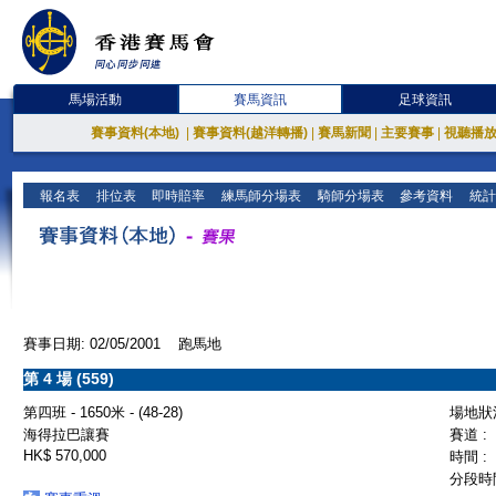
馬場活動
賽馬資訊
足球資訊
賽事資料(本地)
|
賽事資料(越洋轉播)
|
賽馬新聞
|
主要賽事
|
視聽播
報名表
排位表
即時賠率
練馬師分場表
騎師分場表
參考資料
統計
賽事日期: 02/05/2001 跑馬地
第 4 場 (559)
第四班 - 1650米 - (48-28)
場地狀況
海得拉巴讓賽
賽道 :
HK$ 570,000
時間 :
分段時間