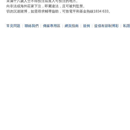
未滿十八歲人士不得投注或進入可投注的地方。
向非法或海外莊家下注，即屬違法，且可被判監禁。
切勿沉迷賭博，如需尋求輔導協助，可致電平和基金熱線1834 633。
常見問題
|
聯絡我們
|
傳媒專用區
|
網頁指南
|
規例
|
提倡有節制博彩
|
私隱