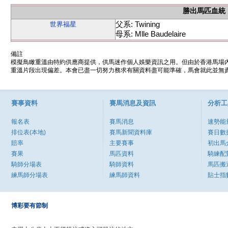
勝出馬匹血統
父系: Twining
世界福星
母系: Mlle Baudelaire
備註
模擬鳥瞰重溫由特約供應商提供，供馬迷作個人娛樂資訊之用。但由於香港馬場
重溫片段出現偏差。本會已盡一切努力務求有關資料盡可能準確，馬會就此並無責
賽事資料
賽馬消息及資訊
分析工
報名表
賽馬消息
速勢能
排位表(本地)
賽馬新聞資料庫
賽日數
賠率
主要賽事
初出馬
賽果
馬匹資料
騎練配
騎師分場表
騎師資料
馬匹搬
練馬師分場表
練馬師資料
貼士指
博彩要有節制