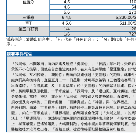
4,5
110
位置Q
4,6
54
5,6
273
6,4,5
5,230.00/
三重彩
4,5,6
511.00/
單T
1/4
26
第五口孖寶
1/6
727
派彩備註：於勝出組合中，「F」代表「任何組合」；「M」則代表「任何
序」。
競賽事件報告
「我同你」出閘笨拙，向內斜跑及碰撞「勇者心」。「神話」躍出時，受正在
承認不小心策騎，因他在首次接近終點時，在未有足夠帶離「星運飛龍」的情
「我同你」互相觸碰，「我同你」則向內斜跑橫越「更豐彩」的跑線。此事件
組判罰高利衡停賽，直至五月二十一日星期一才可再次策騎（三個香港賽馬日
出直路時，「百勝真威」及「世界福星」於「更豐彩」的內側緊迫競跑。接近
時，將頭舉起及須收慢。一千米處後，「我同你」及「過山風」互相觸碰。接
走勢笨拙。當時「神話」亦正於「我同你」的後蹄之後走勢笨拙。直路初，「
須收慢及向內斜跑。二百米處後，「百勝真威」在「神話」與「世界福星」（
向外斜跑。由於「世界福星」斜跑，戴勝須停止催策及拉直座騎。約在二百米
龍」。約在一百米處後，「世界福星」的馬頭被金仕芬（「大埔之星」）的馬
活士（「星運飛龍」）說該駒近期佩帶防沙眼罩試閘時表現良好，今晚首次佩
上「星運飛龍」已遙遙落敗，大幅度斜跑，令他未能如常將座騎催策到底。他
醫檢驗後才准再次出賽。「百勝真威」被送往接受獸醫檢驗及例行檢查。