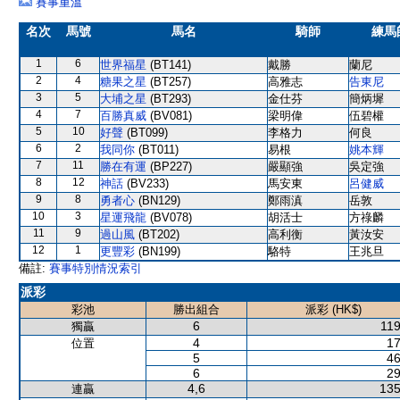
賽事重溫
名次
馬號
馬名
騎師
練馬
1
6
世界福星
(BT141)
戴勝
蘭尼
2
4
糖果之星
(BT257)
高雅志
告東尼
3
5
大埔之星
(BT293)
金仕芬
簡炳墀
4
7
百勝真威
(BV081)
梁明偉
伍碧權
5
10
好聲
(BT099)
李格力
何良
6
2
我同你
(BT011)
易根
姚本輝
7
11
勝在有運
(BP227)
嚴顯強
吳定強
8
12
神話
(BV233)
馬安東
呂健威
9
8
勇者心
(BN129)
鄭雨滇
岳敦
10
3
星運飛龍
(BV078)
胡活士
方祿麟
11
9
過山風
(BT202)
高利衡
黃汝安
12
1
更豐彩
(BN199)
駱特
王兆旦
備註:
賽事特別情況索引
派彩
彩池
勝出組合
派彩 (HK$)
6
119
獨贏
4
17
位置
5
46
6
29
4,6
135
連贏